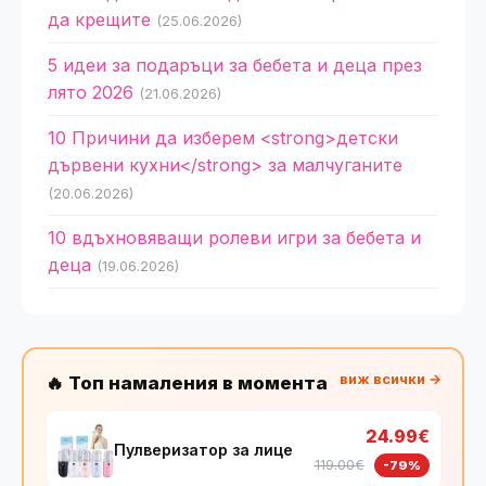
да крещите
(25.06.2026)
5 идеи за подаръци за бебета и деца през
лято 2026
(21.06.2026)
10 Причини да изберем <strong>детски
дървени кухни</strong> за малчуганите
(20.06.2026)
10 вдъхновяващи ролеви игри за бебета и
деца
(19.06.2026)
виж всички →
🔥 Топ намаления в момента
24.99€
Пулверизатор за лице
119.00€
-79%