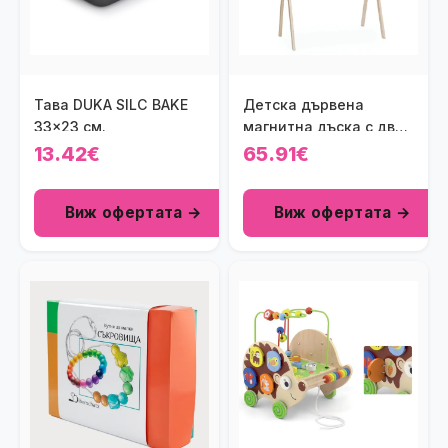
Тава DUKA SILC BAKE
Детска дървена
33x23 см.
магнитна дъска с две
лица Viga toys
13.42€
65.91€
Виж офертата →
Виж офертата →