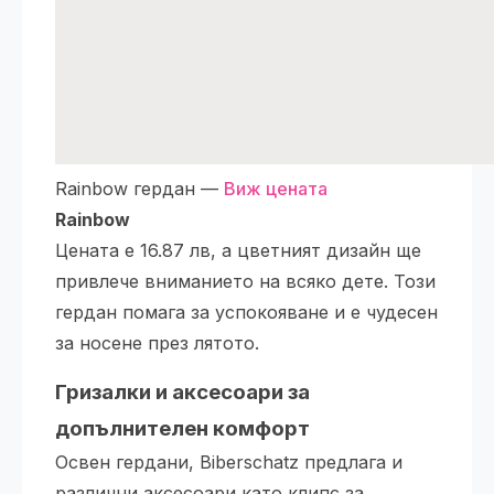
Rainbow гердан —
Виж цената
Rainbow
Цената е 16.87 лв, а цветният дизайн ще
привлече вниманието на всяко дете. Този
гердан помага за успокояване и е чудесен
за носене през лятото.
Гризалки и аксесоари за
допълнителен комфорт
Освен гердани, Biberschatz предлага и
различни аксесоари като клипс за