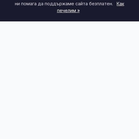
ни помага да поддържаме сайта безплатен.
Как
печелим »