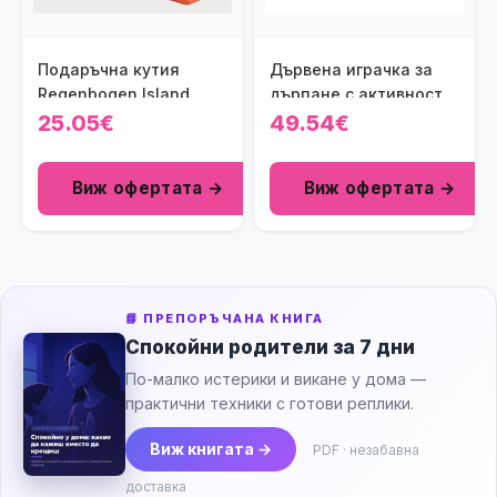
Подаръчна кутия
Дървена играчка за
Regenbogen Island
дърпане с активности
- Таралеж Viga toys
25.05€
49.54€
Виж офертата →
Виж офертата →
📘 ПРЕПОРЪЧАНА КНИГА
Спокойни родители за 7 дни
По-малко истерики и викане у дома —
практични техники с готови реплики.
Виж книгата →
PDF · незабавна
доставка