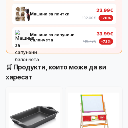
23.99€
Машина за плитки
102.00€
-76%
33.99€
Машина за сапунени
балончета
119.78€
-72%
🛒 Продукти, които може да ви
харесат