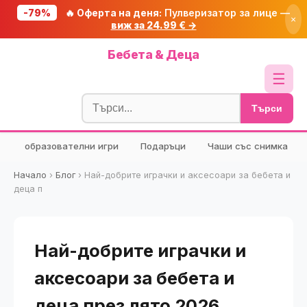
-79%
🔥 Оферта на деня:
Пулверизатор за лице —
×
виж за 24.99 € →
Начало
Бебета & Деца
🔥 Намаления
☰
Блог
Търси
🧮 Калкулатори
образователни игри
Подаръци
Чаши със снимка
🔍 Намери продукт
🎁 Подарък
Начало
›
Блог
›
Най-добрите играчки и аксесоари за бебета и
деца п
🎟️ Купони
Най-добрите играчки и
аксесоари за бебета и
деца през лято 2026