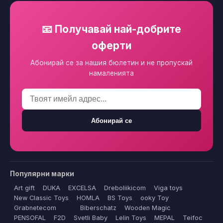
📧 Получавай най-добрите
оферти
Абонирай се за нашия бюлетин и не пропускай
намаленията
Абонирай се
Популярни марки
Art gift
DUKA
EXCELSA
Dreboliikicom
Viga toys
New Classic Toys
HOMLA
BS Toys
ooky Toy
Grabnetecom
Biberschatz
Wooden Magic
PENSOFAL
F2D
Svetli Baby
Lelin Toys
MEPAL
Teifoc