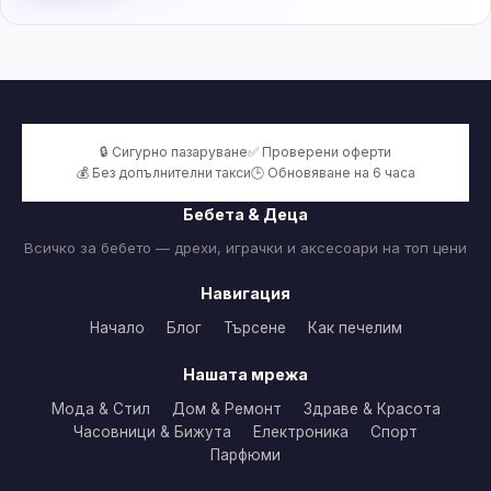
🔒 Сигурно пазаруване
✅ Проверени оферти
💰 Без допълнителни такси
🕒 Обновяване на 6 часа
Бебета & Деца
Всичко за бебето — дрехи, играчки и аксесоари на топ цени
Навигация
Начало
Блог
Търсене
Как печелим
Нашата мрежа
Мода & Стил
Дом & Ремонт
Здраве & Красота
Часовници & Бижута
Електроника
Спорт
Парфюми