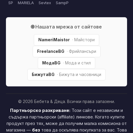
SP
MARIELA
Sevtex
SampP
🌐 Нашата мрежа от сайтове
NameriMaistor
· Майстори
FreelanceBG
· Фрийлансъри
МодаBG
· Мода и стил
БижутаBG
· Бижута и часовници
© 2026 Бебета & Деца. Всички права запазени.
Партньорско разкриване:
Този сайт е независим и
съдържа партньорски (affiliate) линкове. Когато купите
продукт през тях, може да получим малка комисиона от
магазина —
без
това да оскъпява покупката за вас. Това