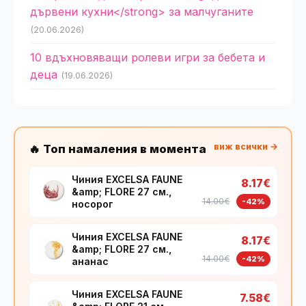
дървени кухни</strong> за малчуганите
(20.06.2026)
10 вдъхновяващи ролеви игри за бебета и
деца
(19.06.2026)
виж всички →
🔥 Топ намаления в момента
Чиния EXCELSA FAUNE
8.17€
&amp; FLORE 27 см.,
14.00€
-42%
носорог
Чиния EXCELSA FAUNE
8.17€
&amp; FLORE 27 см.,
14.00€
-42%
ананас
Чиния EXCELSA FAUNE
7.58€