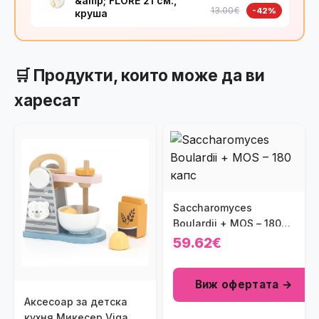
&amp; FLORE 21 см.,
13.00€
-42%
круша
🛒 Продукти, които може да ви
харесат
Saccharomyces
Boulardii + MOS – 180
капс
59.62€
Виж офертата →
Аксесоар за детска
кухня Микесер Viga