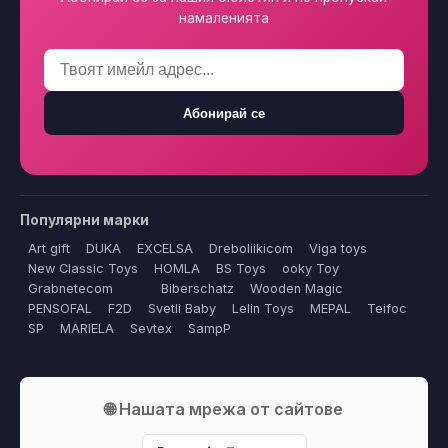
намаленията
Абонирай се
Популярни марки
Art gift
DUKA
EXCELSA
Dreboliikicom
Viga toys
New Classic Toys
HOMLA
BS Toys
ooky Toy
Grabnetecom
Biberschatz
Wooden Magic
PENSOFAL
F2D
Svetli Baby
Lelin Toys
MEPAL
Teifoc
SP
MARIELA
Sevtex
SampP
🌐 Нашата мрежа от сайтове