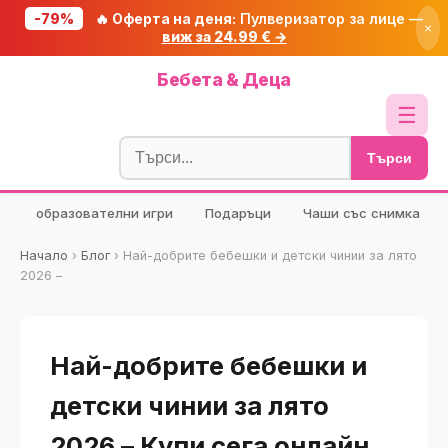
-79%
🔥 Оферта на деня:
Пулверизатор за лице —
×
виж за 24.99 € →
Начало
Бебета & Деца
🔥 Намаления
☰
Блог
Търси
🧮 Калкулатори
образователни игри
Подаръци
Чаши със снимка
🔍 Намери продукт
🎁 Подарък
Начало
›
Блог
›
Най-добрите бебешки и детски чинии за лято
2026 –
🎟️ Купони
Най-добрите бебешки и
детски чинии за лято
2026 – Купи сега онлайн