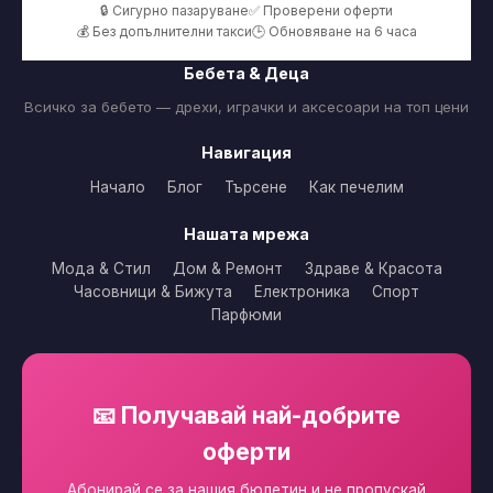
🔒 Сигурно пазаруване
✅ Проверени оферти
💰 Без допълнителни такси
🕒 Обновяване на 6 часа
Бебета & Деца
Всичко за бебето — дрехи, играчки и аксесоари на топ цени
Навигация
Начало
Блог
Търсене
Как печелим
Нашата мрежа
Мода & Стил
Дом & Ремонт
Здраве & Красота
Часовници & Бижута
Електроника
Спорт
Парфюми
📧 Получавай най-добрите
оферти
Абонирай се за нашия бюлетин и не пропускай