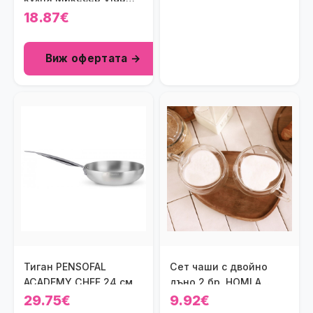
toys
18.87€
Виж офертата →
Тиган PENSOFAL
Сет чаши с двойно
ACADEMY CHEF 24 см.
дъно 2 бр. HOMLA
CEMBRA HEARTS 300
29.75€
9.92€
мл.