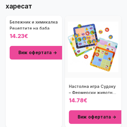
харесат
Бележник и химикалка
Рецептите на баба
14.23€
Виж офертата →
Настолна игра Судоку
– Фермерски животни
Тooky Toy
14.78€
Виж офертата →