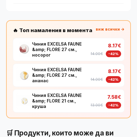
виж всички →
🔥 Топ намаления в момента
Чиния EXCELSA FAUNE
8.17€
&amp; FLORE 27 см.,
14.00€
-42%
носорог
Чиния EXCELSA FAUNE
8.17€
&amp; FLORE 27 см.,
14.00€
-42%
ананас
Чиния EXCELSA FAUNE
7.58€
&amp; FLORE 21 см.,
13.00€
-42%
круша
🛒 Продукти, които може да ви