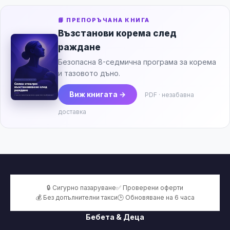
📘 ПРЕПОРЪЧАНА КНИГА
Възстанови корема след
раждане
Безопасна 8-седмична програма за корема
и тазовото дъно.
Виж книгата →
PDF · незабавна
доставка
🔒 Сигурно пазаруване
✅ Проверени оферти
💰 Без допълнителни такси
🕒 Обновяване на 6 часа
Бебета & Деца