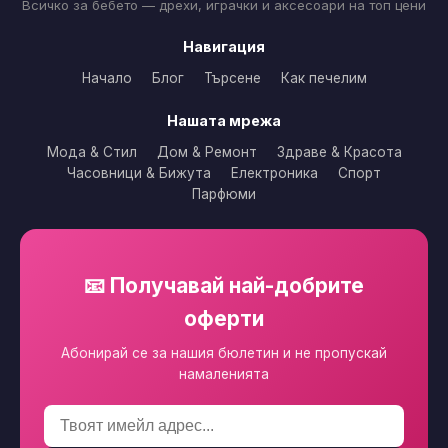
Всичко за бебето — дрехи, играчки и аксесоари на топ цени
Навигация
Начало
Блог
Търсене
Как печелим
Нашата мрежа
Мода & Стил
Дом & Ремонт
Здраве & Красота
Часовници & Бижута
Електроника
Спорт
Парфюми
📧 Получавай най-добрите
оферти
Абонирай се за нашия бюлетин и не пропускай
намаленията