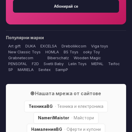
Абонирай се
Популярни марки
Art gift
DUKA
EXCELSA
Dreboliikicom
Viga toys
New Classic Toys
HOMLA
BS Toys
ooky Toy
Grabnetecom
Biberschatz
Wooden Magic
PENSOFAL
F2D
Svetli Baby
Lelin Toys
MEPAL
Teifoc
SP
MARIELA
Sevtex
SampP
🌐 Нашата мрежа от сайтове
ТехникаBG
· Техника и електроника
NameriMaistor
· Майстори
НамаленияBG
· Оферти и купони