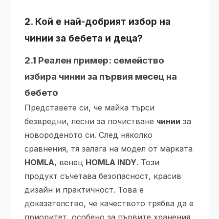
2. Кой е най-добрият избор на
чинии
за бебета и деца?
2.1 Реален пример: семейство
избира чинии за първия месец на
бебето
Представете си, че майка търси
безвредни, лесни за почистване
чинии
за
новороденото си. След няколко
сравнения, тя залага на модел от марката
HOMLA
, венец
HOMLA INDY
. Този
продукт съчетава безопасност, красив
дизайн и практичност. Това е
доказателство, че качеството трябва да е
приоритет, особено за първите хранения.