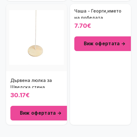
Чаша - Георги,името
на победата
7.70€
Виж офертата →
Дървена люлка за
Шведска стена
30.17€
Виж офертата →