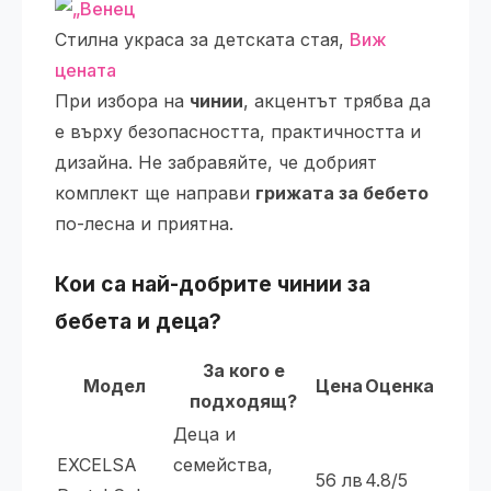
Стилна украса за детската стая,
Виж
цената
При избора на
чинии
, акцентът трябва да
е върху безопасността, практичността и
дизайна. Не забравяйте, че добрият
комплект ще направи
грижата за бебето
по-лесна и приятна.
Кои са най-добрите
чинии
за
бебета
и
деца
?
За кого е
Модел
Цена
Оценка
подходящ?
Деца и
EXCELSA
семейства,
56 лв
4.8/5