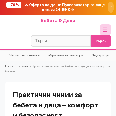
-79%
🔥 Оферта на деня:
Пулверизатор за лице —
×
виж за 24.99 € →
Начало
Бебета & Деца
🔥 Намаления
☰
Блог
Търси
🧮 Калкулатори
Чаши със снимка
образователни игри
Подаръци
🔍 Намери продукт
🎁 Подарък
Начало
›
Блог
›
Практични чинии за бебета и деца – комфорт и
безоп
🎟️ Купони
Практични чинии за
бебета и деца – комфорт
и безопасност