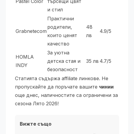
Pastel Color
търсещи цвят
и стил
Практични
родители,
48
Grabnetecom
4.9/5
които ценят
лв
качество
За уютна
HOMLA
детска стая и
35 лв
4.7/5
INDY
безопасност
Статията съдържа affiliate линкове. Не
пропускайте да поръчате вашите
чинии
още днес, наличностите са ограничени за
сезона Лято 2026!
Вижте също