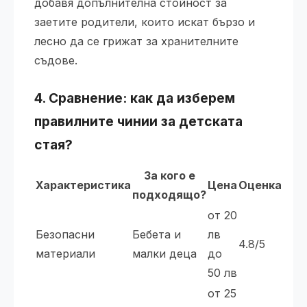
добавя допълнителна стойност за
заетите родители, които искат бързо и
лесно да се грижат за хранителните
съдове.
4. Сравнение: как да изберем
правилните
чинии
за детската
стая?
За кого е
Характеристика
Цена
Оценка
подходящо?
от 20
Безопасни
Бебета и
лв
4.8/5
материали
малки деца
до
50 лв
от 25