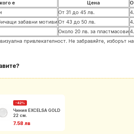
кого е
Цена
О
и
От 31 до 45 лв.
4
бичащи забавни мотиви
От 43 до 50 лв.
4
Около 20 лв. за пластмасови
4
 визуална привлекателност. Не забравяйте, изборът н
авите?
-42%
Чиния EXCELSA GOLD
22 см.
7.58 лв