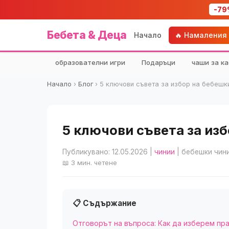
-79
Бебета & Деца
Начало
🔥 Намаления
образователни игри
Подаръци
чаши за ка
Начало
›
Блог
›
5 ключови съвета за избор на бебешки
5 ключови съвета за изб
Публикувано: 12.05.2026
|
чинии
| бебешки чини
📖 3 мин. четене
📋 Съдържание
Отговорът на въпроса: Как да изберем пр