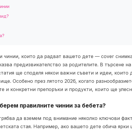
чинии
вид?
а?
казва предизвикателство за родителите. В търсене на
 статия ще споделя някои важни съвети и идеи, които 
ще. Особено през лятото 2026, когато разнообразието
ате и конкретни препоръки и продукти, които ще улес
изберем правилните
чинии
за
бебета
?
 трябва да вземем под внимание няколко ключови факт
детската стая. Например, ако вашето дете обича ярки