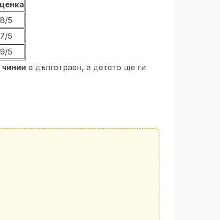
ценка
.8/5
.7/5
.9/5
а
чинии
е дълготраен, а детето ще ги