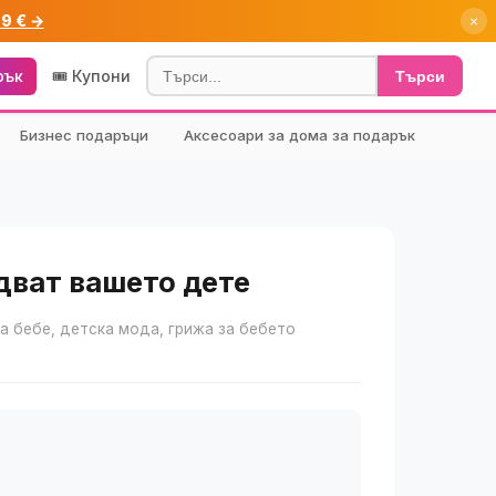
99 € →
×
рък
🎟️ Купони
Търси
Бизнес подаръци
Аксесоари за дома за подарък
адват вашето дете
за бебе, детска мода, грижа за бебето