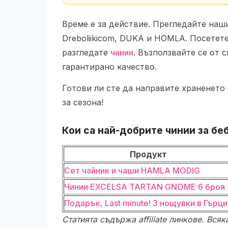
Време е за действие. Прегледайте наш
Dreboliikicom, DUKA и HOMLA. Посетет
разгледате
чинии
. Възползвайте се от 
гарантирано качество.
Готови ли сте да направите храненето
за сезона!
Кои са най-добрите
чинии
за
бе
Продукт
Сет чайник и чаши HAMLA MODIG
Чинии EXCELSA TARTAN GNOME 6 броя
Подарък, Last minute! 3 нощувки в Гърци
Статията съдържа affiliate линкове. Вся