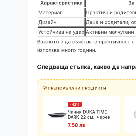
Характеристика
За 
Материал
Практични родител
Дизайн
Деца и родители, о
Устойчива на удар
Активни малчугани
Важното е да съчетаете практичност с
използва много години.
Следваща стъпка, какво да напр
💡 ПРЕПОРЪЧАНИ ПРОДУКТИ
-42%
Чиния DUKA TIME
DARK 22 см., черен
7.58 лв