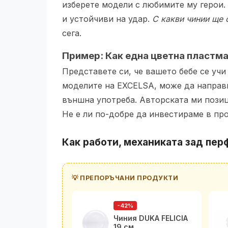
изберете модели с любимите му герои. 
и устойчиви на удар.
С какви чинии ще 
сега.
Пример: Как една цветна пластма
Представете си, че вашето бебе се уч
моделите на EXCELSA, може да направи 
външна употреба. Авторската ми позиц
Не е ли по-добре да инвестираме в пр
Как работи, механиката зад пе
💡 ПРЕПОРЪЧАНИ ПРОДУКТИ
-42%
Чиния DUKA FELICIA
19 см.