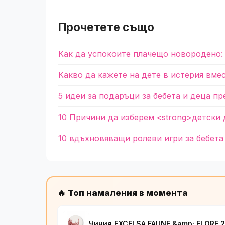
Прочетете също
Как да успокоите плачещо новородено:
Какво да кажете на дете в истерия вме
5 идеи за подаръци за бебета и деца пр
10 Причини да изберем <strong>детски 
10 вдъхновяващи ролеви игри за бебета
🔥 Топ намаления в момента
Чиния EXCELSA FAUNE &amp; FLORE 2