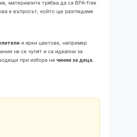
ие, материалите трябва да са BPA-free
ва е въпросът, който ще разгледаме
елители
и ярки цветове, например
нии не се чупят и са идеални за
 водещи при избора на
чинии за деца
.