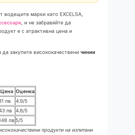
т водещите марки като EXCELSA,
ксесоари
, и не забравяйте да
родукт е с атрактивна цена и
а да закупите висококачествени
чинии
Цена
Оценка
31 лв
4.9/5
43 лв
4.8/5
148 лв
5/5
висококачествени продукти на изпитани