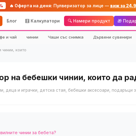
%
🔥 Оферта на деня:
Пулверизатор за лице —
виж за 24.
Блог
🧮 Калкулатори
🔍 Намери продукт
🎁 Пода
фе и чай
чинии
Чаши със снимка
Дървени сувенири
 чинии, които
ор на бебешки чинии, които да р
и, деца и играчки, детска стая, бебешки аксесоари, подаръци 
авилните чинии за бебета?