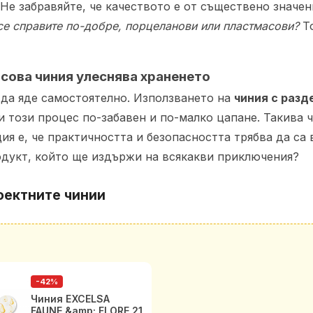
Не забравяйте, че качеството е от съществено значен
се справите по-добре, порцеланови или пластмасови?
То
сова чиния улеснява храненето
и да яде самостоятелно. Използването на
чиния с разд
този процес по-забавен и по-малко цапане. Такива чи
ия е, че практичността и безопасността трябва да са
одукт, който ще издържи на всякакви приключения?
рфектните
чинии
-42%
Чиния EXCELSA
FAUNE &amp; FLORE 21