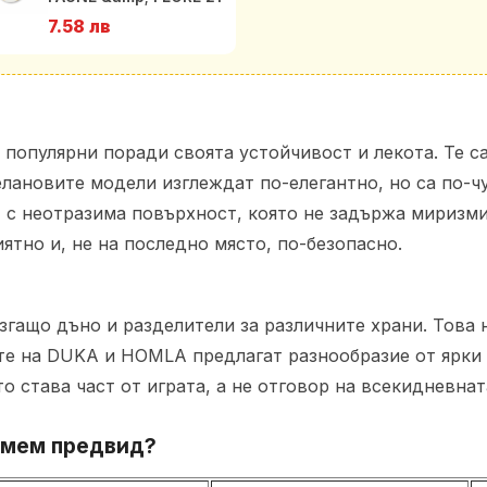
см., круша
7.58 лв
 популярни поради своята устойчивост и лекота. Те са
целановите модели изглеждат по-елегантно, но са по-
 с неотразима повърхност, която не задържа миризми
тно и, не на последно място, по-безопасно.
згащо дъно и разделители за различните храни. Това н
те на DUKA и HOMLA предлагат разнообразие от ярки 
о става част от играта, а не отговор на всекидневнат
земем предвид?