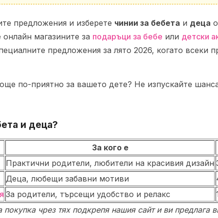
ите предложения и изберете
чинии за бебета
и
деца
о
е онлайн магазините за
подаръци за бебе
или
детски а
специалните предложения за лято 2026, когато всеки п
 още по-приятно за вашето дете? Не изпускайте шанс
бета
и
деца
?
За кого е
Практични родители, любители на красивия дизайн
Деца, любещи забавни мотиви
я
За родители, търсещи удобство и релакс
ка покупка чрез тях подкрепя нашия сайт и ви предлага 