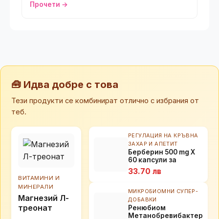
Прочети →
🧰 Идва добре с това
Тези продукти се комбинират отлично с избрания от
теб.
РЕГУЛАЦИЯ НА КРЪВНА
ЗАХАР И АПЕТИТ
Берберин 500 mg Х
60 капсули за
контрол на кръвна
33.70 лв
захар и инсулин
ВИТАМИНИ И
МИНЕРАЛИ
МИКРОБИОМНИ СУПЕР-
Mагнезий Л-
ДОБАВКИ
треонат
Ренюбиом
Метанобревибактер