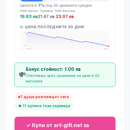
💡 Средна цена
Цената е
7%
под 30-дневната средна
Най-ниска
Средна
Най-висока
19.83 лв
21.47 лв
23.07 лв
📈 ЦЕНА ПОСЛЕДНИТЕ 30 ДНИ
23
20
09.07
07.08
Бонус стойност: 1.00 лв
💸
Спестяваш чрез сравнение на цени в 92
магазина
7 души разглеждат сега
🔥 17 купиха тази седмица
✓ Купи от art-gift.net за