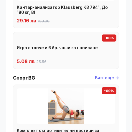
Кантар-анализатор Klausberg KB 7941, До
180 кг, BI
29.16 лв
153.38
-80%
Игра с топче и 6 бр. чаши за напиване
5.08 лв
25.56
СпортBG
Виж още →
-69%
Комплект съпротивителни ластици за