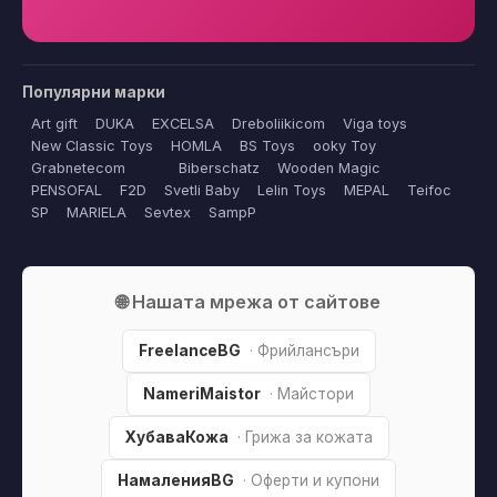
Популярни марки
Art gift
DUKA
EXCELSA
Dreboliikicom
Viga toys
New Classic Toys
HOMLA
BS Toys
ooky Toy
Grabnetecom
Biberschatz
Wooden Magic
PENSOFAL
F2D
Svetli Baby
Lelin Toys
MEPAL
Teifoc
SP
MARIELA
Sevtex
SampP
🌐 Нашата мрежа от сайтове
FreelanceBG
· Фрийлансъри
NameriMaistor
· Майстори
ХубаваКожа
· Грижа за кожата
НамаленияBG
· Оферти и купони