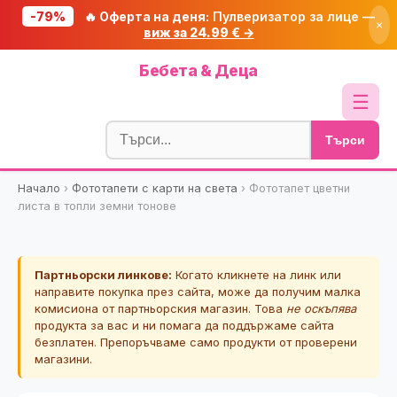
-79%
🔥 Оферта на деня:
Пулверизатор за лице —
×
виж за 24.99 € →
Начало
Бебета & Деца
🔥 Намаления
☰
Блог
Търси
🧮 Калкулатори
Начало
›
Фототапети с карти на света
›
Фототапет цветни
🔍 Намери продукт
листа в топли земни тонове
🎁 Подарък
🎟️ Купони
Партньорски линкове:
Когато кликнете на линк или
направите покупка през сайта, може да получим малка
комисиона от партньорския магазин. Това
не оскъпява
продукта за вас и ни помага да поддържаме сайта
безплатен. Препоръчваме само продукти от проверени
магазини.