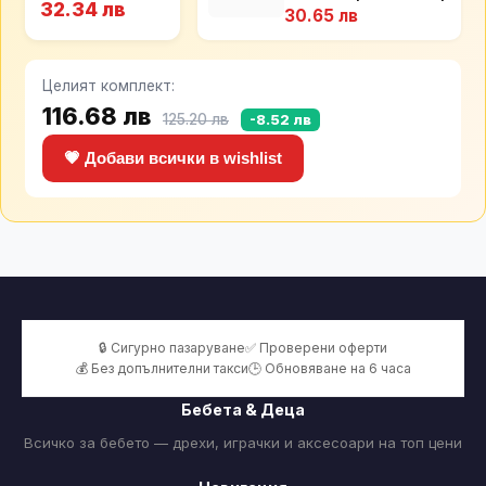
32.34 лв
30.65 лв
Целият комплект:
116.68 лв
125.20 лв
-8.52 лв
💗 Добави всички в wishlist
🔒 Сигурно пазаруване
✅ Проверени оферти
💰 Без допълнителни такси
🕒 Обновяване на 6 часа
Бебета & Деца
Всичко за бебето — дрехи, играчки и аксесоари на топ цени