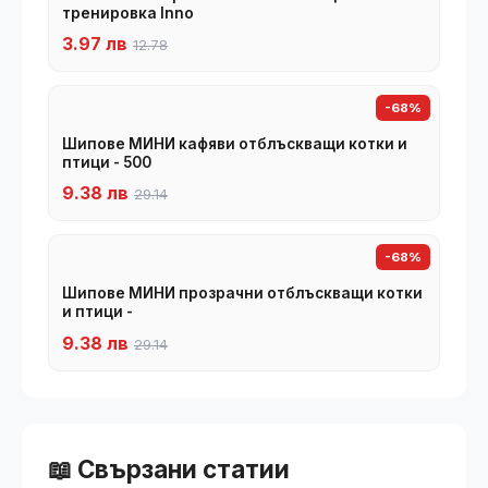
тренировка Inno
3.97 лв
12.78
-68%
Шипове МИНИ кафяви отблъскващи котки и
птици - 500
9.38 лв
29.14
-68%
Шипове МИНИ прозрачни отблъскващи котки
и птици -
9.38 лв
29.14
📖 Свързани статии