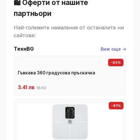
🛍️ Оферти от нашите
партньори
Най-големите намаления от останалите ни
сайтове:
ТехнBG
Виж още →
-82%
Гъвкава 360 градусова пръскачка
3.41 лв
18.92
-81%