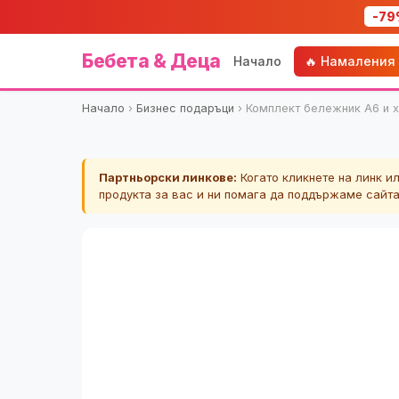
-79
Бебета & Деца
Начало
🔥 Намаления
Начало
›
Бизнес подаръци
›
Комплект бележник A6 и 
Партньорски линкове:
Когато кликнете на линк и
продукта за вас и ни помага да поддържаме сайт