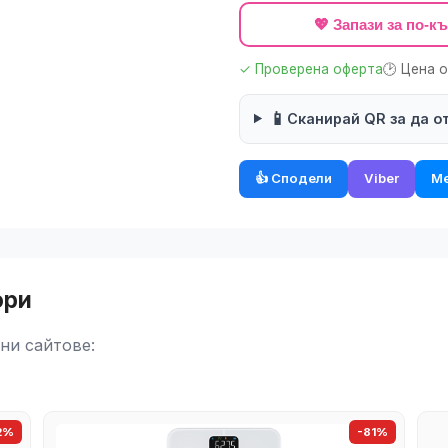
💖 Запази за по-
✓ Проверена оферта
🕑 Цена 
📱
Сканирай QR за да о
👍 Сподели
Viber
Me
ори
ни сайтове:
2%
-81%