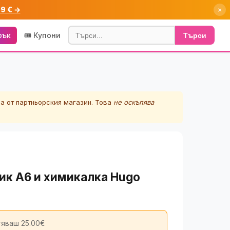
99 € →
×
рък
🎟️ Купони
Търси
а от партньорския магазин. Това
не оскъпява
к A6 и химикалка Hugo
яваш 25.00€