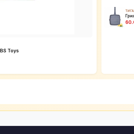
ТИГ
Гри
60.
 BS Toys