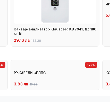
Иг
5.
Кантар-анализатор Klausberg KB 7941, До 180
кг, BI
29.16 лв
153.38
5%
-75%
РЪКАВЕЛИ ФЕЛПС
К
3.83 лв
3.
15.33