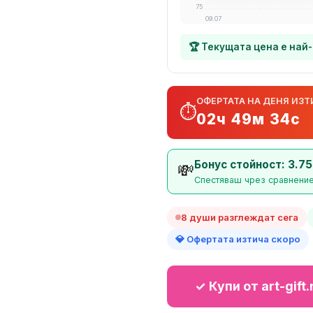
75
09.07
🏆 Текущата цена е най
ОФЕРТАТА НА ДЕНЯ ИЗТ
⏱️
02ч 49м 33с
Бонус стойност: 3.75
💸
Спестяваш чрез сравнение
8 души разглеждат сега
💎 Офертата изтича скоро
✓ Купи от art-gift