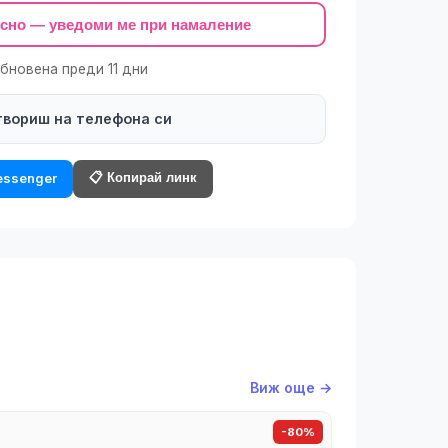
късно — уведоми ме при намаление
обновена преди 11 дни
твориш на телефона си
📋 Копирай линк
ssenger
Виж още →
-80%