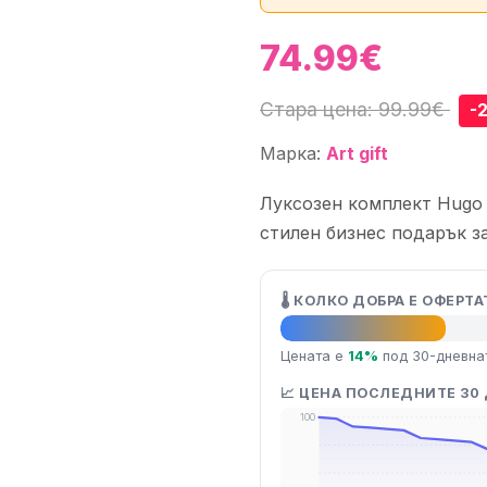
74.99€
Стара цена: 99.99€
-
Марка:
Art gift
Луксозен комплект Hugo 
стилен бизнес подарък з
🌡️ КОЛКО ДОБРА Е ОФЕРТА
👍 Добра оферта
Цената е
14%
под 30-дневна
📈 ЦЕНА ПОСЛЕДНИТЕ 30
100