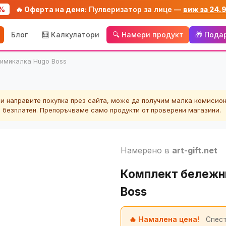
%
🔥 Оферта на деня:
Пулверизатор за лице —
виж за 24.
Блог
🧮 Калкулатори
🔍 Намери продукт
🎁 Пода
химикалка Hugo Boss
ли направите покупка през сайта, може да получим малка комисион
а безплатен. Препоръчваме само продукти от проверени магазини.
Намерено в
art-gift.net
Комплект бележни
Boss
🔥 Намалена цена!
Спест