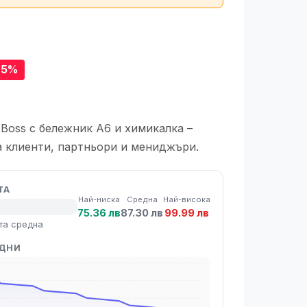
25%
Boss с бележник A6 и химикалка –
а клиенти, партньори и мениджъри.
ТА
Най-ниска
Средна
Най-висока
75.36 лв
87.30 лв
99.99 лв
та средна
 ДНИ