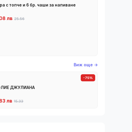
ра с топче и 6 бр. чаши за напиване
08 лв
25.56
Виж още →
-75%
ОЛИЕ ДЖУЛИАНА
83 лв
15.33