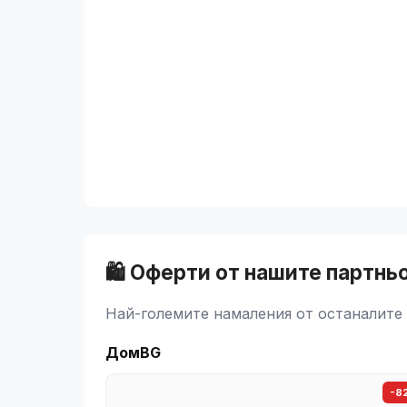
🛍️ Оферти от нашите партнь
Най-големите намаления от останалите 
ДомBG
-8