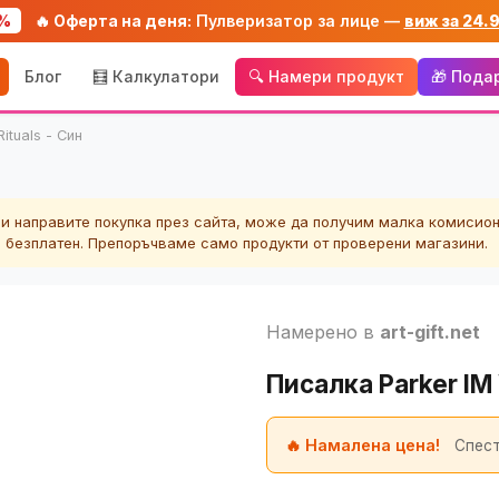
%
🔥 Оферта на деня:
Пулверизатор за лице —
виж за 24.
Блог
🧮 Калкулатори
🔍 Намери продукт
🎁 Пода
ituals - Син
ли направите покупка през сайта, може да получим малка комисион
а безплатен. Препоръчваме само продукти от проверени магазини.
Намерено в
art-gift.net
Писалка Parker IM W
🔥 Намалена цена!
Спест