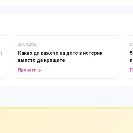
25.06.2026
2
:
Какво да кажете на дете в истерия
5
вместо да крещите
п
Прочети →
П