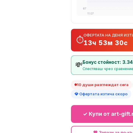
67
11.07
ОФЕРТАТА НА ДЕНЯ ИЗТ
⏱️
13ч 53м 29с
Бонус стойност: 3.34
💸
Спестяваш чрез сравнение 
10 души разглеждат сега
💎 Офертата изтича скоро
✓ Купи от art-gift
💖 Запази за по-