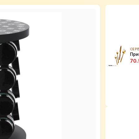
СЕР
При
70.