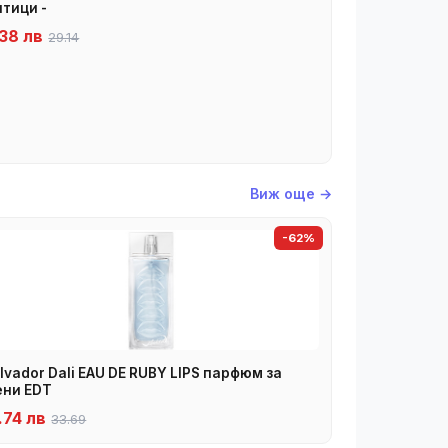
птици -
38 лв
29.14
Виж още →
-62%
lvador Dali EAU DE RUBY LIPS парфюм за
ни EDT
.74 лв
33.69