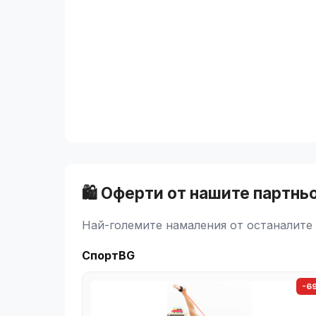
🛍️ Оферти от нашите партнь
Най-големите намаления от останалите 
СпортBG
-6