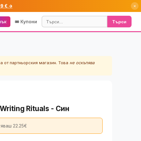
99 € →
×
рък
🎟️ Купони
Търси
а от партньорския магазин. Това
не оскъпява
riting Rituals - Син
яваш 22.25€