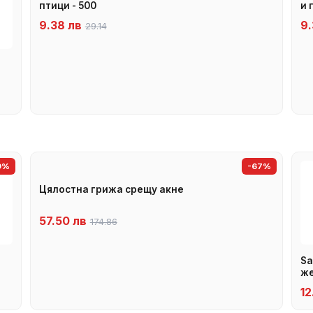
птици - 500
и 
9.38 лв
9.
29.14
9%
-67%
Цялостна грижа срещу акне
57.50 лв
174.86
Sa
же
12