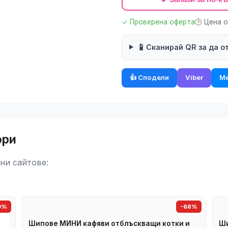
✓ Проверена оферта
🕑 Цена 
📱
Сканирай QR за да о
👍 Сподели
Viber
Me
ори
ни сайтове:
9%
-68%
Шипове МИНИ кафяви отблъскващи котки и
Ши