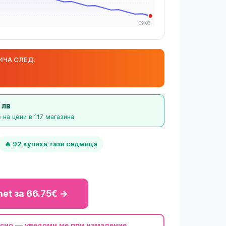
09.08
ИЧА СЛЕД:
 лв
на цени в 117 магазина
🔥 92 купиха тази седмица
.net за 66.75€ →
късно — уведоми ме при намаление