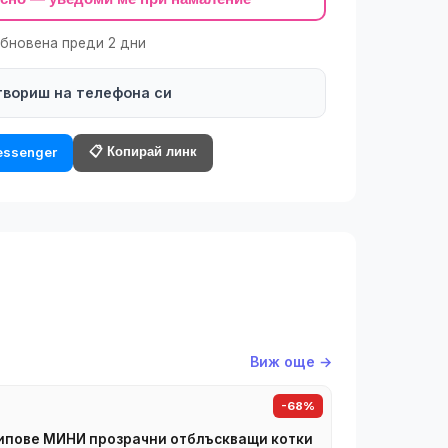
обновена преди 2 дни
твориш на телефона си
📋 Копирай линк
ssenger
Виж още →
-68%
пове МИНИ прозрачни отблъскващи котки