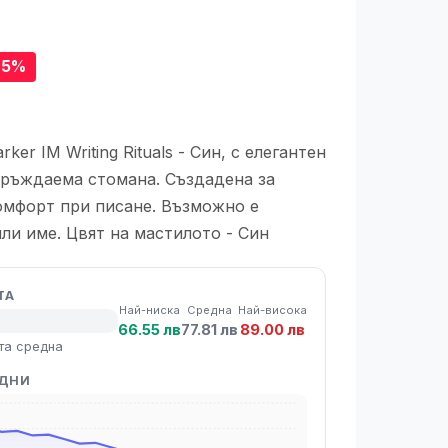
25%
er IM Writing Rituals - Син, с елегантен
еръждаема стомана. Създадена за
омфорт при писане. Възможнo е
ли име. Цвят на мастилото - Син
ТА
Най-ниска
Средна
Най-висока
66.55 лв
77.81 лв
89.00 лв
та средна
 ДНИ