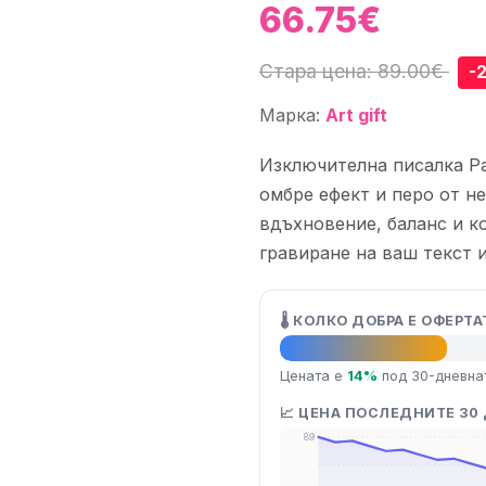
66.75€
Стара цена: 89.00€
-
Марка:
Art gift
Изключителна писалка Park
омбре ефект и перо от н
вдъхновение, баланс и к
гравиране на ваш текст и
🌡️ КОЛКО ДОБРА Е ОФЕРТА
👍 Добра оферта
Цената е
14%
под 30-дневна
📈 ЦЕНА ПОСЛЕДНИТЕ 30
89