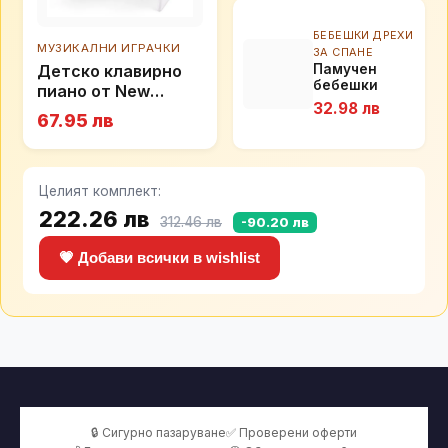
БЕБЕШКИ ДРЕХИ
МУЗИКАЛНИ ИГРАЧКИ
ЗА СПАНЕ
Памучен
Детско клавирно
бебешки
пиано от New
спален
32.98 лв
classic toys
комплект с
67.95 лв
олекотена
завивка Stars
в
светлосиньо
Целият комплект:
(5 части)
222.26 лв
312.46 лв
-90.20 лв
💗 Добави всички в wishlist
🔒 Сигурно пазаруване
✅ Проверени оферти