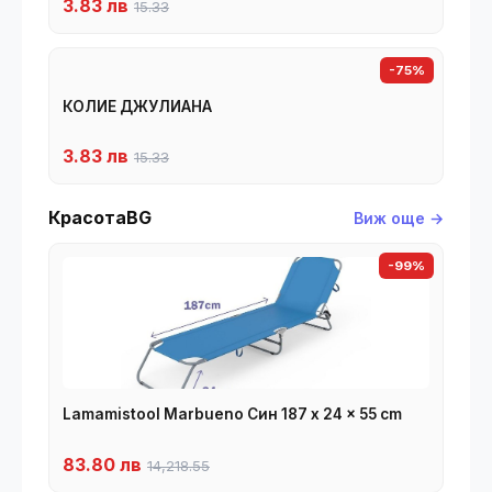
3.83 лв
15.33
-75%
КОЛИЕ ДЖУЛИАНА
3.83 лв
15.33
КрасотаBG
Виж още →
-99%
Lamamistool Marbueno Син 187 x 24 x 55 cm
83.80 лв
14,218.55