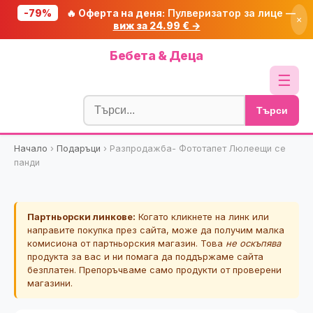
-79%
🔥 Оферта на деня:
Пулверизатор за лице —
×
виж за 24.99 € →
Начало
Бебета & Деца
🔥 Намаления
☰
Блог
Търси
🧮 Калкулатори
Начало
›
Подаръци
›
Разпродажба- Фототапет Люлеещи се
🔍 Намери продукт
панди
🎁 Подарък
🎟️ Купони
Партньорски линкове:
Когато кликнете на линк или
направите покупка през сайта, може да получим малка
комисиона от партньорския магазин. Това
не оскъпява
продукта за вас и ни помага да поддържаме сайта
безплатен. Препоръчваме само продукти от проверени
магазини.