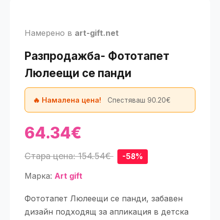
Намерено в
art-gift.net
Разпродажба- Фототапет
Люлеещи се панди
🔥 Намалена цена!
Спестяваш 90.20€
64.34€
Стара цена: 154.54€
-58%
Марка:
Art gift
Фототапет Люлеещи се панди, забавен
дизайн подходящ за апликация в детска