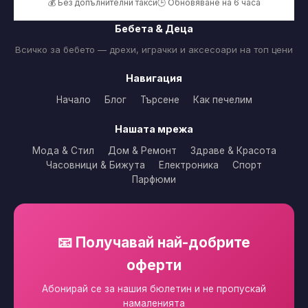
💰 Без допълнителни такси
🕒 Обновяване на 6 часа
Бебета & Деца
Всичко за бебето — дрехи, играчки и аксесоари на топ цени
Навигация
Начало
Блог
Търсене
Как печелим
Нашата мрежа
Мода & Стил
Дом & Ремонт
Здраве & Красота
Часовници & Бижута
Електроника
Спорт
Парфюми
📧 Получавай най-добрите
оферти
Абонирай се за нашия бюлетин и не пропускай
намаленията