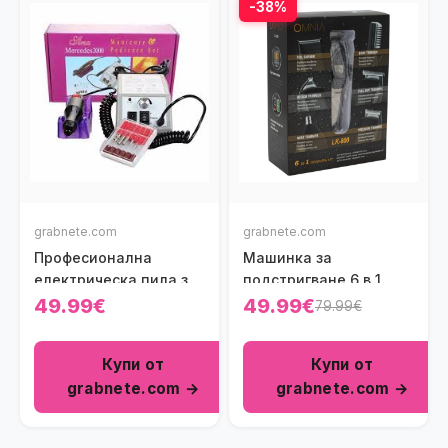
-38%
grabnete.com
grabnete.com
Професионална
Машинка за
електрическа пила за
подстригване 6 в 1
маникюр и педикюр
49.99€
49.99€
79.99€
Купи от
Купи от
grabnete.com →
grabnete.com →