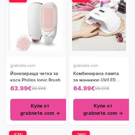
grabnete.com
grabnete.com
Йонизираща четка за
Комбинирана лампа
коса Philips Ionic Brush
за маникюр UV/LED
SUN
63.99€
64.99€
99.99€
99.00€
Купи от
Купи от
grabnete.com →
grabnete.com →