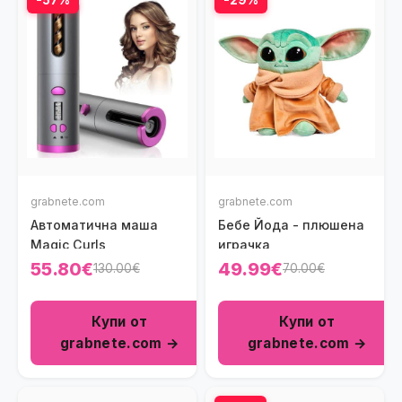
-57%
-29%
grabnete.com
grabnete.com
Автоматична маша
Бебе Йода - плюшена
Magic Curls
играчка
55.80€
49.99€
130.00€
70.00€
Купи от
Купи от
grabnete.com →
grabnete.com →