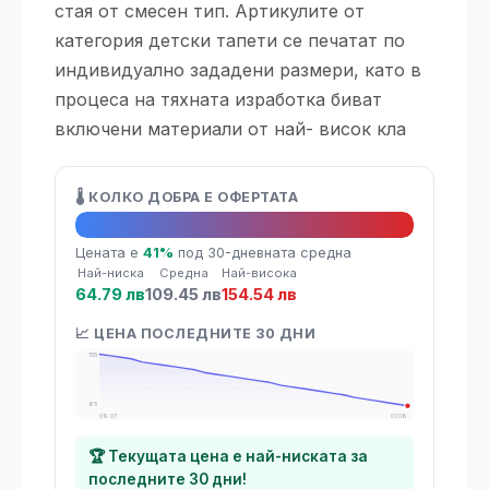
стая от смесен тип. Артикулите от
категория детски тапети се печатат по
индивидуално зададени размери, като в
процеса на тяхната изработка биват
включени материали от най- висок кла
🌡️ КОЛКО ДОБРА Е ОФЕРТАТА
🔥 Топ оферта
Цената е
41%
под 30-дневната средна
Най-ниска
Средна
Най-висока
64.79 лв
109.45 лв
154.54 лв
📈 ЦЕНА ПОСЛЕДНИТЕ 30 ДНИ
155
65
09.07
07.08
🏆 Текущата цена е най-ниската за
последните 30 дни!