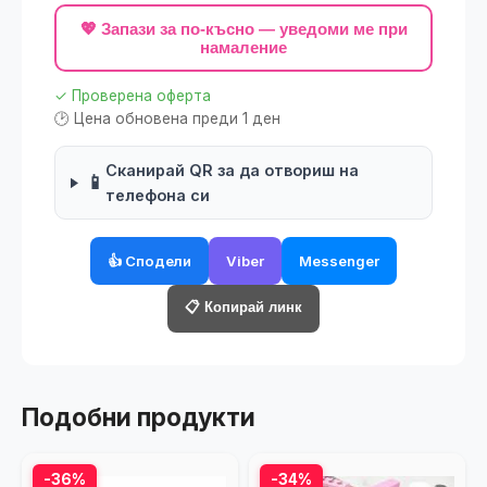
💖 Запази за по-късно — уведоми ме при
намаление
✓ Проверена оферта
🕑 Цена обновена преди 1 ден
Сканирай QR за да отвориш на
📱
телефона си
👍 Сподели
Viber
Messenger
📋 Копирай линк
Подобни продукти
-36%
-34%