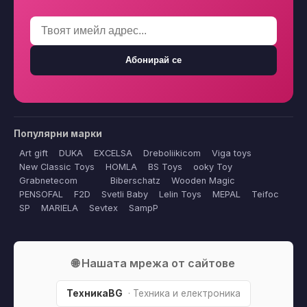
Абонирай се
Популярни марки
Art gift
DUKA
EXCELSA
Dreboliikicom
Viga toys
New Classic Toys
HOMLA
BS Toys
ooky Toy
Grabnetecom
Biberschatz
Wooden Magic
PENSOFAL
F2D
Svetli Baby
Lelin Toys
MEPAL
Teifoc
SP
MARIELA
Sevtex
SampP
🌐 Нашата мрежа от сайтове
ТехникаBG
· Техника и електроника