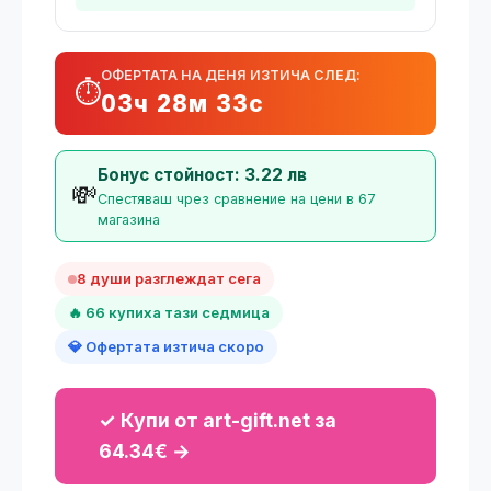
ОФЕРТАТА НА ДЕНЯ ИЗТИЧА СЛЕД:
⏱️
03ч 28м 32с
Бонус стойност: 3.22 лв
💸
Спестяваш чрез сравнение на цени в 67
магазина
8 души разглеждат сега
🔥 66 купиха тази седмица
💎 Офертата изтича скоро
✓ Купи от art-gift.net за
64.34€ →