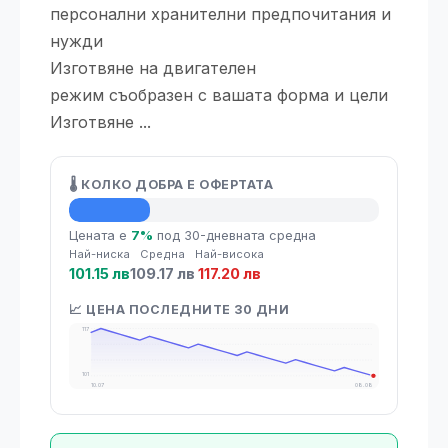
персонални хранителни предпочитания и
нужди
Изготвяне на двигателен
режим съобразен с вашата форма и цели
Изготвяне ...
🌡️ КОЛКО ДОБРА Е ОФЕРТАТА
💡 Средна цена
Цената е
7%
под 30-дневната средна
Най-ниска
Средна
Най-висока
101.15 лв
109.17 лв
117.20 лв
📈 ЦЕНА ПОСЛЕДНИТЕ 30 ДНИ
117
101
10.07
08.08