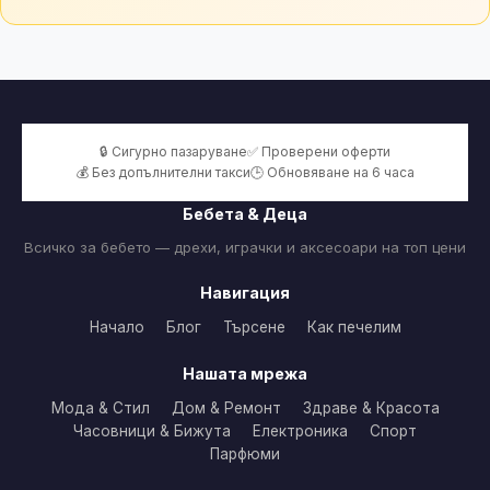
🔒 Сигурно пазаруване
✅ Проверени оферти
💰 Без допълнителни такси
🕒 Обновяване на 6 часа
Бебета & Деца
Всичко за бебето — дрехи, играчки и аксесоари на топ цени
Навигация
Начало
Блог
Търсене
Как печелим
Нашата мрежа
Мода & Стил
Дом & Ремонт
Здраве & Красота
Часовници & Бижута
Електроника
Спорт
Парфюми