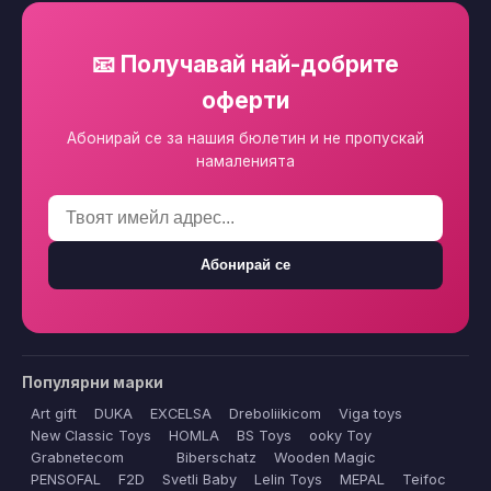
📧 Получавай най-добрите
оферти
Абонирай се за нашия бюлетин и не пропускай
намаленията
Абонирай се
Популярни марки
Art gift
DUKA
EXCELSA
Dreboliikicom
Viga toys
New Classic Toys
HOMLA
BS Toys
ooky Toy
Grabnetecom
Biberschatz
Wooden Magic
PENSOFAL
F2D
Svetli Baby
Lelin Toys
MEPAL
Teifoc