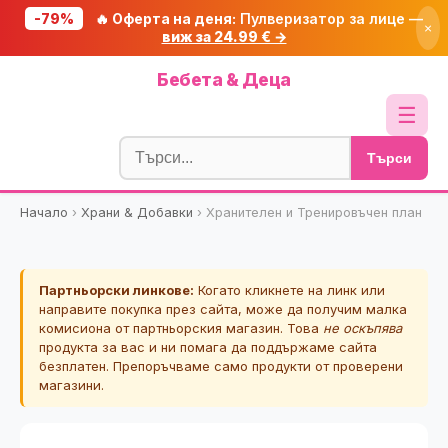
-79%
🔥 Оферта на деня:
Пулверизатор за лице —
×
виж за 24.99 € →
Начало
Бебета & Деца
🔥 Намаления
☰
Блог
Търси
🧮 Калкулатори
Начало
›
Храни & Добавки
›
Хранителен и Тренировъчен план
🔍 Намери продукт
🎁 Подарък
Партньорски линкове:
Когато кликнете на линк или
🎟️ Купони
направите покупка през сайта, може да получим малка
комисиона от партньорския магазин. Това
не оскъпява
продукта за вас и ни помага да поддържаме сайта
безплатен. Препоръчваме само продукти от проверени
магазини.