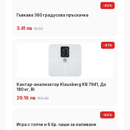
-82%
Гъвкава 360 градусова пръскачка
3.41 лв
18.92
-81%
Кантар-анализатор Klausberg KB 7941, До
180 кг, BI
29.16 лв
153.38
-80%
Игра с топче и 6 бр. чаши за напиване