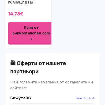
КСАНАЦИД ГЕЛ
14.78€
Купи от
pankostanchev.com
→
🛍️ Оферти от нашите
партньори
Най-големите намаления от останалите ни
сайтове:
БижутаBG
Виж още →