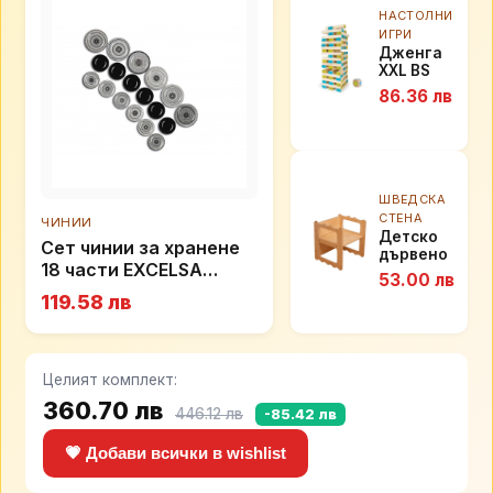
НАСТОЛНИ
ИГРИ
Дженга
XXL BS
Toys
86.36 лв
ШВЕДСКА
СТЕНА
ЧИНИИ
Детско
Сет чинии за хранене
дървено
18 части EXCELSA
столче
53.00 лв
ETNICO
119.58 лв
Целият комплект:
360.70 лв
446.12 лв
-85.42 лв
💗 Добави всички в wishlist