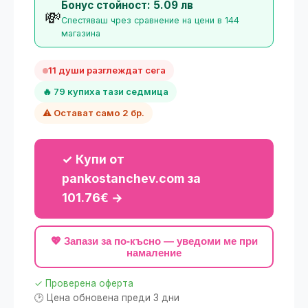
Бонус стойност: 5.09 лв
💸
Спестяваш чрез сравнение на цени в 144
магазина
11 души разглеждат сега
🔥 79 купиха тази седмица
⚠️ Остават само 2 бр.
✓ Купи от
pankostanchev.com за
101.76€ →
💖 Запази за по-късно — уведоми ме при
намаление
✓ Проверена оферта
🕑 Цена обновена преди 3 дни