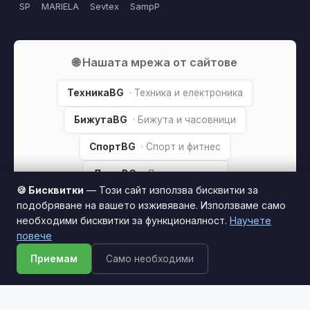
SP
MARIELA
Sevtex
SampP
🌐 Нашата мрежа от сайтове
ТехникаBG
· Техника и електроника
БижутаBG
· Бижута и часовници
СпортBG
· Спорт и фитнес
ДомиBG
· Дом и градина
🍪 Бисквитки
— Този сайт използва бисквитки за
подобряване на вашето изживяване. Използваме само
необходими бисквитки за функционалност.
Научете
Този сайт използва бисквитки за по-добро
повече
потребителско изживяване.
Научи повече
© 2026 Бебета & Деца. Всички права запазени.
Партньорско разкриване:
Този сайт е независим и
Приемам
Само необходими
Приемам
съдържа партньорски (affiliate) линкове. Когато купите
продукт през тях, може да получим малка комисиона от
магазина —
без
това да оскъпява покупката за вас. Това