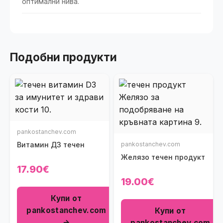
оптимални нива.
Подобни продукти
pankostanchev.com
Витамин Д3 течен
pankostanchev.com
Желязо течен продукт
17.90€
19.00€
Купи от
pankostanchev.com
Купи от
→
pankostanchev.com