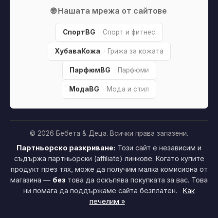
🌐 Нашата мрежа от сайтове
СпортBG
· Спорт и фитнес
ХубаваКожа
· Грижа за кожата
ПарфюмBG
· Парфюми
МодаBG
· Мода и стил
© 2026 Бебета & Деца. Всички права запазени.
Партньорско разкриване:
Този сайт е независим и
съдържа партньорски (affiliate) линкове. Когато купите
продукт през тях, може да получим малка комисиона от
магазина —
без
това да оскъпява покупката за вас. Това
ни помага да поддържаме сайта безплатен.
Как
печелим »