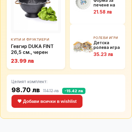
Форма за
печене на
тарт DUKA
21.58 лв
LILYA 30 см.
РОЛЕВИ ИГРИ
КУПИ И ФРУКТИЕРИ
Детска
Гевгир DUKA FINT
ролева игра
26,5 cм., черен
–
35.23 лв
Ветеринарна
23.99 лв
клиника Viga
toys
Целият комплект:
98.70 лв
114.12 лв
-15.42 лв
💗 Добави всички в wishlist