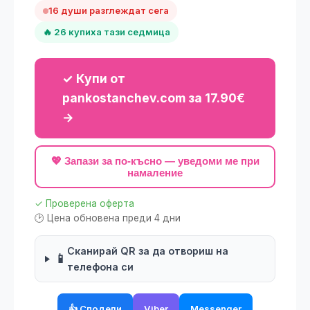
16 души разглеждат сега
🔥 26 купиха тази седмица
✓ Купи от
pankostanchev.com за 17.90€
→
💖 Запази за по-късно — уведоми ме при
намаление
✓ Проверена оферта
🕑 Цена обновена преди 4 дни
Сканирай QR за да отвориш на
📱
телефона си
👍 Сподели
Viber
Messenger