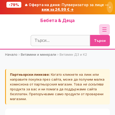
-79%
🔥 Оферта на деня:
Пулверизатор за лице —
×
виж за 24.99 € →
Начало
Бебета & Деца
🔥 Намаления
☰
Блог
Търси
🧮 Калкулатори
Начало
›
Витамини и минерали
›
Витамин Д3 и К2
🔍 Намери продукт
🎁 Подарък
Партньорски линкове:
Когато кликнете на линк или
🎟️ Купони
направите покупка през сайта, може да получим малка
комисиона от партньорския магазин. Това
не оскъпява
продукта за вас и ни помага да поддържаме сайта
безплатен. Препоръчваме само продукти от проверени
магазини.