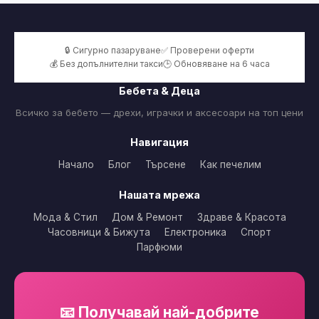
🔒 Сигурно пазаруване
✅ Проверени оферти
💰 Без допълнителни такси
🕒 Обновяване на 6 часа
Бебета & Деца
Всичко за бебето — дрехи, играчки и аксесоари на топ цени
Навигация
Начало
Блог
Търсене
Как печелим
Нашата мрежа
Мода & Стил
Дом & Ремонт
Здраве & Красота
Часовници & Бижута
Електроника
Спорт
Парфюми
📧 Получавай най-добрите