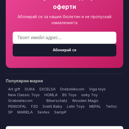
оферти
Абонирай се за нашия бюлетин и не пропускай
намаленията
Абонирай се
Популярни марки
Art gift
DUKA
EXCELSA
Dreboliikicom
Viga toys
New Classic Toys
HOMLA
BS Toys
ooky Toy
Grabnetecom
Biberschatz
Wooden Magic
PENSOFAL
F2D
Svetli Baby
Lelin Toys
MEPAL
Teifoc
SP
MARIELA
Sevtex
SampP