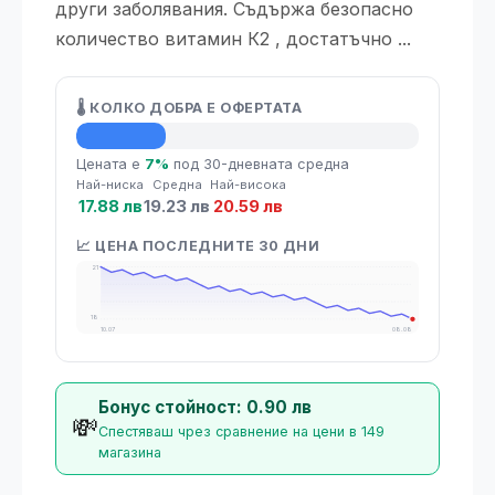
други заболявания. Съдържа безопасно
количество витамин К2 , достатъчно ...
🌡️ КОЛКО ДОБРА Е ОФЕРТАТА
💡 Средна цена
Цената е
7%
под 30-дневната средна
Най-ниска
Средна
Най-висока
17.88 лв
19.23 лв
20.59 лв
📈 ЦЕНА ПОСЛЕДНИТЕ 30 ДНИ
21
18
10.07
08.08
Бонус стойност: 0.90 лв
💸
Спестяваш чрез сравнение на цени в 149
магазина