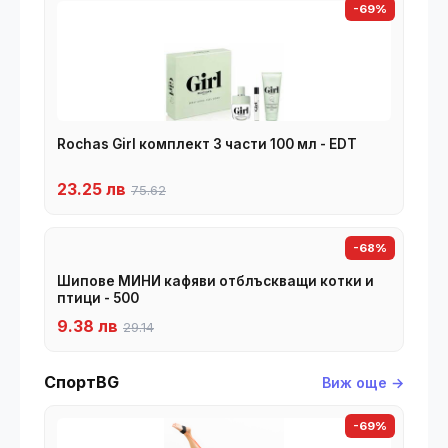
-69%
Rochas Girl комплект 3 части 100 мл - EDT
23.25 лв
75.62
-68%
Шипове МИНИ кафяви отблъскващи котки и
птици - 500
9.38 лв
29.14
СпортBG
Виж още →
-69%