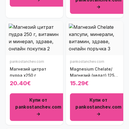
→
pankostanchev.com
pankostanchev.com
Магнезий цитрат
Magnesium Chelate/
пудра х250 г
Магнезий (хелат) 125
mg х 90 капсули
20.40€
15.29€
Купи от
Купи от
pankostanchev.com
pankostanchev.com
→
→