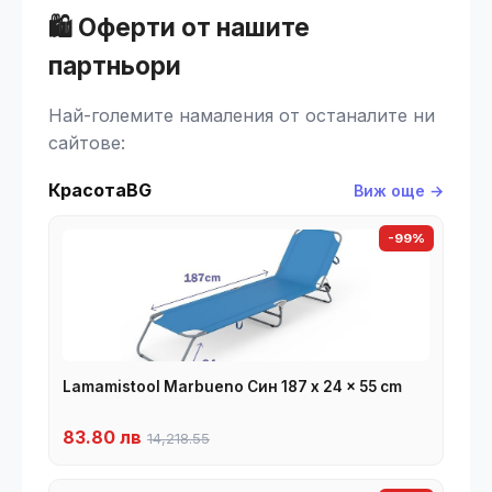
🛍️ Оферти от нашите
партньори
Най-големите намаления от останалите ни
сайтове:
КрасотаBG
Виж още →
-99%
Lamamistool Marbueno Син 187 x 24 x 55 cm
83.80 лв
14,218.55