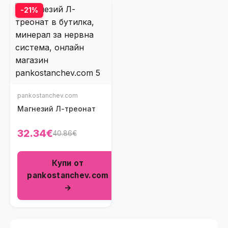
-21%
pankostanchev.com
Mагнезий Л-треонат
32.34€
40.86€
Купи от
pankostanchev.com
→