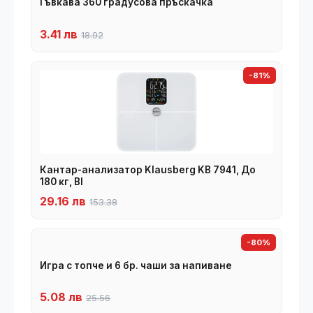
Гъвкава 360 градусова пръскачка
3.41 лв
18.92
-81%
Кантар-анализатор Klausberg KB 7941, До
180 кг, BI
29.16 лв
153.38
-80%
Игра с топче и 6 бр. чаши за напиване
5.08 лв
25.56