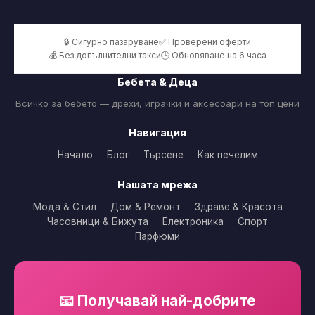
🔒 Сигурно пазаруване
✅ Проверени оферти
💰 Без допълнителни такси
🕒 Обновяване на 6 часа
Бебета & Деца
Всичко за бебето — дрехи, играчки и аксесоари на топ цени
Навигация
Начало
Блог
Търсене
Как печелим
Нашата мрежа
Мода & Стил
Дом & Ремонт
Здраве & Красота
Часовници & Бижута
Електроника
Спорт
Парфюми
📧 Получавай най-добрите