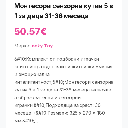
Монтесори сензорна кутия 5 в
1 за деца 31-36 месеца
50.57€
Марка:
ooky Toy
&#10;Комплект от подбрани играчки
които изграждат важни житейски умения
и емоционална
интелигентност;&#10;Монтесори сензорна
кутия 5 в 1 за деца 31-36 месеца включва
5 образователни и сензорни
играчки;&#10;Подходяща възраст: 36
месеца +&#10;Размери: 325 x 270 x 180
мм.&#10;Д