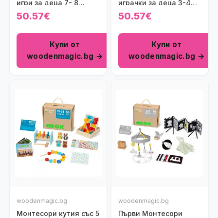
игри за деца 7- 8
играчки за деца 3-4
месеца
месеца
50.57€
50.57€
Купи от
Купи от
woodenmagic.bg →
woodenmagic.bg →
woodenmagic.bg
woodenmagic.bg
Монтесори кутия със 5
Първи Монтесори