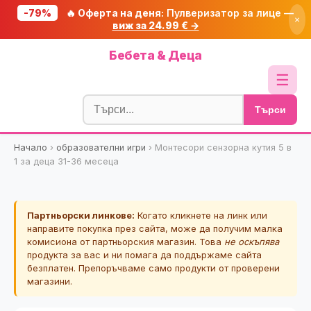
-79%
🔥 Оферта на деня:
Пулверизатор за лице —
×
виж за 24.99 € →
Начало
Бебета & Деца
🔥 Намаления
☰
Блог
Търси
🧮 Калкулатори
Начало
›
образователни игри
›
Монтесори сензорна кутия 5 в
🔍 Намери продукт
1 за деца 31-36 месеца
🎁 Подарък
🎟️ Купони
Партньорски линкове:
Когато кликнете на линк или
направите покупка през сайта, може да получим малка
комисиона от партньорския магазин. Това
не оскъпява
продукта за вас и ни помага да поддържаме сайта
безплатен. Препоръчваме само продукти от проверени
магазини.