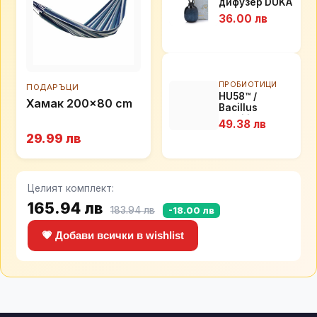
дифузер DUKA
SANDSTEN,
36.00 лв
памучен
облак
ПРОБИОТИЦИ
ПОДАРЪЦИ
HU58™ /
Хамак 200x80 cm
Bacillus
Subtilis 5 млрд
49.38 лв
активни
29.99 лв
пробиотици,
60 капсули
Целият комплект:
165.94 лв
183.94 лв
-18.00 лв
💗 Добави всички в wishlist