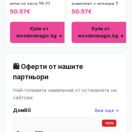
игри за деца 19-21
комплект с играчки 7 в
месеца
1 за деца 0-2 месеца
50.57€
50.57€
Купи от
Купи от
woodenmagic.bg →
woodenmagic.bg →
🛍️ Оферти от нашите
партньори
Най-големите намаления от останалите ни
сайтове:
ДомBG
Виж още →
-82%