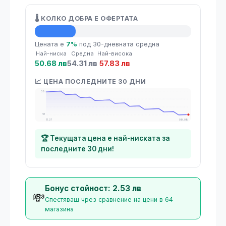
🌡️ КОЛКО ДОБРА Е ОФЕРТАТА
💡 Средна цена
Цената е
7%
под 30-дневната средна
Най-ниска
Средна
Най-висока
50.68 лв
54.31 лв
57.83 лв
📈 ЦЕНА ПОСЛЕДНИТЕ 30 ДНИ
58
51
11.07
09.08
🏆 Текущата цена е най-ниската за
последните 30 дни!
Бонус стойност: 2.53 лв
💸
Спестяваш чрез сравнение на цени в 64
магазина