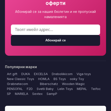
оферти
Абонирай се за нашия бюлетин и не пропускай
намаленията
Абонирай се
Популярни марки
Art gift
DUKA
EXCELSA
Dreboliikicom
Viga toys
New Classic Toys
HOMLA
BS Toys
ooky Toy
Grabnetecom
Biberschatz
Wooden Magic
PENSOFAL
F2D
Svetli Baby
Lelin Toys
MEPAL
Teifoc
SP
MARIELA
Sevtex
SampP