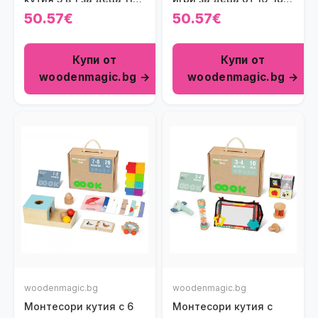
12 месеца
месеца
50.57€
50.57€
Купи от
Купи от
woodenmagic.bg →
woodenmagic.bg →
woodenmagic.bg
woodenmagic.bg
Монтесори кутия с 6
Монтесори кутия с