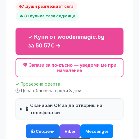
7 души разглеждат сега
🔥 81 купиха тази седмица
✓ Купи от woodenmagic.bg
за 50.57€ →
💖 Запази за по-късно — уведоми ме при
намаление
✓ Проверена оферта
🕑 Цена обновена преди 8 дни
Сканирай QR за да отвориш на
📱
телефона си
👍 Сподели
Viber
Messenger