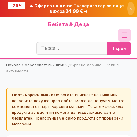
-79%
🔥 Оферта на деня:
Пулверизатор за лице —
×
виж за 24.99 € →
Начало
Бебета & Деца
🔥 Намаления
☰
Блог
Търси
🧮 Калкулатори
Начало
›
образователни игри
›
Дървено домино - Рали с
🔍 Намери продукт
активности
🎁 Подарък
🎟️ Купони
Партньорски линкове:
Когато кликнете на линк или
направите покупка през сайта, може да получим малка
комисиона от партньорския магазин. Това
не оскъпява
продукта за вас и ни помага да поддържаме сайта
безплатен. Препоръчваме само продукти от проверени
магазини.