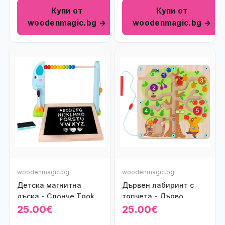
Купи от
Купи от
woodenmagic.bg →
woodenmagic.bg →
woodenmagic.bg
woodenmagic.bg
Детска магнитна
Дървен лабиринт с
дъска - Слонче Тooky
топчета - Дърво
Toy
25.00€
25.00€