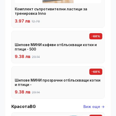
Комплект съпротивителни ластици за
тренировка Inno
3.97 лв
12.78
-68%
Шипове МИНИ кафяви отблъскващи котки и
птици - 500
9.38 лв
29.14
-68%
Шипове МИНИ прозрачни отблъскващи котки
и птици -
9.38 лв
29.14
КрасотаBG
Виж още →