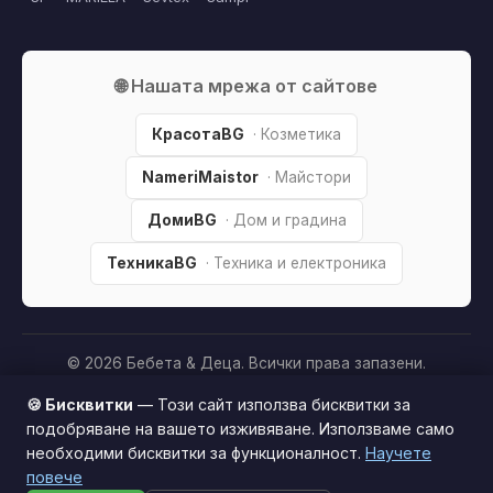
🌐 Нашата мрежа от сайтове
КрасотаBG
· Козметика
NameriMaistor
· Майстори
ДомиBG
· Дом и градина
ТехникаBG
· Техника и електроника
© 2026 Бебета & Деца. Всички права запазени.
Партньорско разкриване:
Този сайт е независим и
🍪 Бисквитки
— Този сайт използва бисквитки за
съдържа партньорски (affiliate) линкове. Когато купите
подобряване на вашето изживяване. Използваме само
продукт през тях, може да получим малка комисиона от
необходими бисквитки за функционалност.
Научете
Този сайт използва бисквитки за по-добро
магазина —
без
това да оскъпява покупката за вас. Това
повече
потребителско изживяване.
Научи повече
ни помага да поддържаме сайта безплатен.
Как