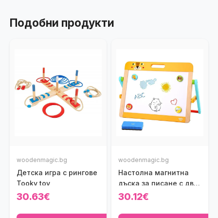
Подобни продукти
woodenmagic.bg
woodenmagic.bg
Детска игра с рингове
Настолна магнитна
Tooky toy
дъска за писане с две
лица
30.63€
30.12€