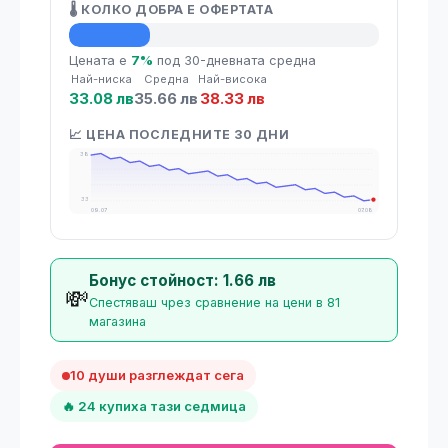
🌡️ КОЛКО ДОБРА Е ОФЕРТАТА
💡 Средна цена
Цената е
7%
под 30-дневната средна
Най-ниска
Средна
Най-висока
33.08 лв
35.66 лв
38.33 лв
📈 ЦЕНА ПОСЛЕДНИТЕ 30 ДНИ
38
33
09.07
07.08
Бонус стойност: 1.66 лв
💸
Спестяваш чрез сравнение на цени в 81
магазина
10 души разглеждат сега
🔥 24 купиха тази седмица