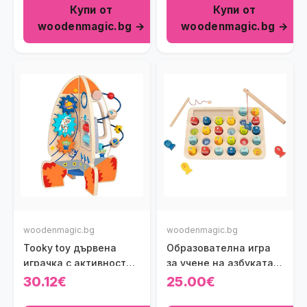
Купи от
Купи от
woodenmagic.bg →
woodenmagic.bg →
woodenmagic.bg
woodenmagic.bg
Tooky toy дървена
Образователна игра
играчка с активности -
за учене на азбуката
Ракета
Tooky toy
30.12€
25.00€