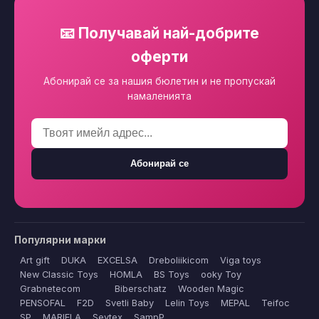
📧 Получавай най-добрите
оферти
Абонирай се за нашия бюлетин и не пропускай
намаленията
Абонирай се
Популярни марки
Art gift
DUKA
EXCELSA
Dreboliikicom
Viga toys
New Classic Toys
HOMLA
BS Toys
ooky Toy
Grabnetecom
Biberschatz
Wooden Magic
PENSOFAL
F2D
Svetli Baby
Lelin Toys
MEPAL
Teifoc
SP
MARIELA
Sevtex
SampP