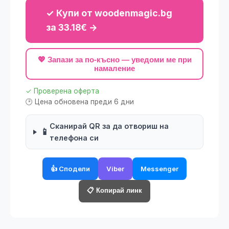
✓ Купи от woodenmagic.bg
за 33.18€ →
💖 Запази за по-късно — уведоми ме при
намаление
✓ Проверена оферта
🕑 Цена обновена преди 6 дни
Сканирай QR за да отвориш на
📱
телефона си
👍 Сподели
Viber
Messenger
📋 Копирай линк