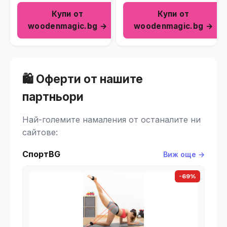
Купи от
Купи от
woodenmagic.bg →
woodenmagic.bg →
🛍️ Оферти от нашите
партньори
Най-големите намаления от останалите ни
сайтове:
СпортBG
Виж още →
-69%