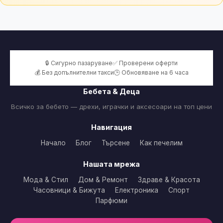
🔒 Сигурно пазаруване
✅ Проверени оферти
💰 Без допълнителни такси
🕒 Обновяване на 6 часа
Бебета & Деца
Всичко за бебето — дрехи, играчки и аксесоари на топ цени
Навигация
Начало
Блог
Търсене
Как печелим
Нашата мрежа
Мода & Стил
Дом & Ремонт
Здраве & Красота
Часовници & Бижута
Електроника
Спорт
Парфюми