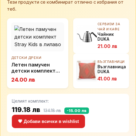
Тези продукти се комбинират отлично с избрания от
теб.
СЕРВИЗИ ЗА
ЧАЙ И КАФЕ
Чайник
DUKA
BARISTA
21.00 лв
1,200 мл.,
сребрист
ДЕТСКИ ДРЕХИ
ВЪЗГЛАВНИЦИ
Летен памучен
Възглавница
детски комплект
DUKA
Stray Kids в лилаво
SORBET
41.00 лв
24.00 лв
50x50 см.,
пепел от
рози
Целият комплект:
119.18 лв
134.18 лв
-15.00 лв
💗 Добави всички в wishlist