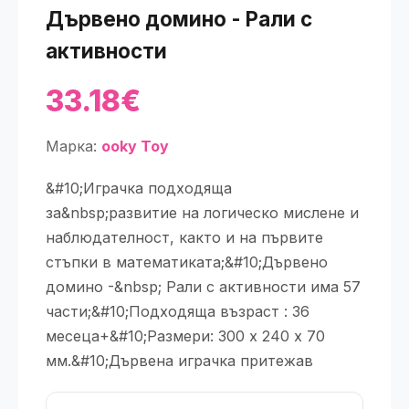
Дървено домино - Рали с
активности
33.18€
Марка:
ooky Toy
&#10;Играчка подходяща
за&nbsp;развитие на логическо мислене и
наблюдателност, както и на първите
стъпки в математиката;&#10;Дървено
домино -&nbsp; Рали с активности има 57
части;&#10;Подходяща възраст : 36
месеца+&#10;Размери: 300 х 240 х 70
мм.&#10;Дървена играчка притежав