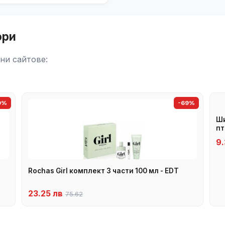
ори
ни сайтове:
9%
-69%
Ши
пт
9.
Rochas Girl комплект 3 части 100 мл - EDT
23.25 лв
75.62