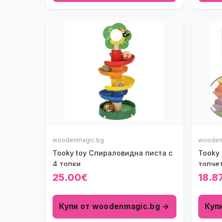
woodenmagic.bg
wooden
Tooky toy Спираловидна писта с
Tooky
4 топки
топче
25.00€
18.8
Купи от woodenmagic.bg →
Куп