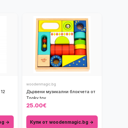
woodenmagic.bg
 12
Дървени музикални блокчета от
Tooky toy
25.00€
bg →
Купи от woodenmagic.bg →