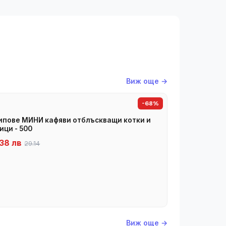
Виж още →
-68%
пове МИНИ кафяви отблъскващи котки и
ици - 500
38 лв
29.14
Виж още →