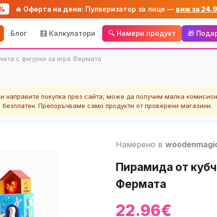
%
🔥 Оферта на деня:
Пулверизатор за лице —
виж за 24.
Блог
🧮 Калкулатори
🔍 Намери продукт
🎁 Пода
чета с фигурки за игра Фермата
ли направите покупка през сайта, може да получим малка комисион
а безплатен. Препоръчваме само продукти от проверени магазини.
Намерено в
woodenmagi
Пирамида от кубче
Фермата
22.96€