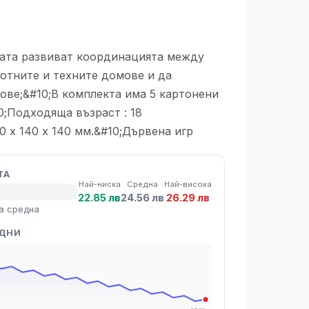
цата развиват координацията между
вотните и техните домове и да
ове;&#10;В комплекта има 5 картонени
0;Подходяща възраст : 18
0 х 140 х 140 мм.&#10;Дървена игр
ТА
Най-ниска
Средна
Най-висока
22.85 лв
24.56 лв
26.29 лв
а средна
 ДНИ