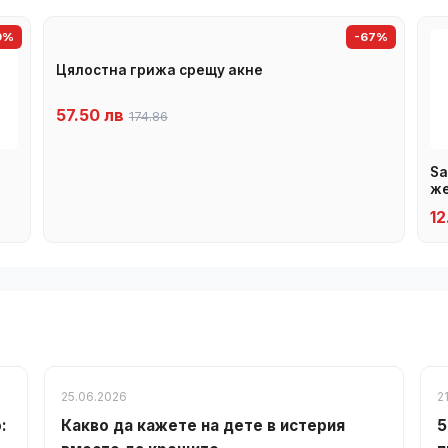
9%
-67%
Цялостна грижа срещу акне
57.50 лв
174.86
Sa
же
12
25.06.2026
2
:
Какво да кажете на дете в истерия
5