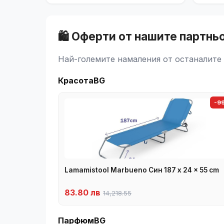
🛍️ Оферти от нашите партнь
Най-големите намаления от останалите 
КрасотаBG
-9
Lamamistool Marbueno Син 187 x 24 x 55 cm
83.80 лв
14,218.55
ПарфюмBG