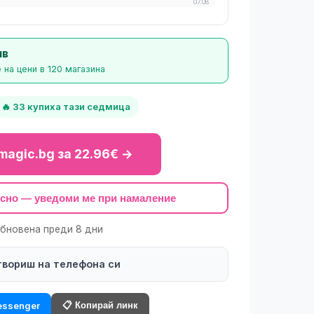
07.08
лв
 на цени в 120 магазина
🔥 33 купиха тази седмица
magic.bg за 22.96€ →
късно — уведоми ме при намаление
обновена преди 8 дни
твориш на телефона си
📋 Копирай линк
ssenger