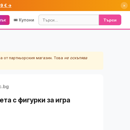
99 € →
×
рък
🎟️ Купони
Търси
а от партньорския магазин. Това
не оскъпява
c.bg
та с фигурки за игра