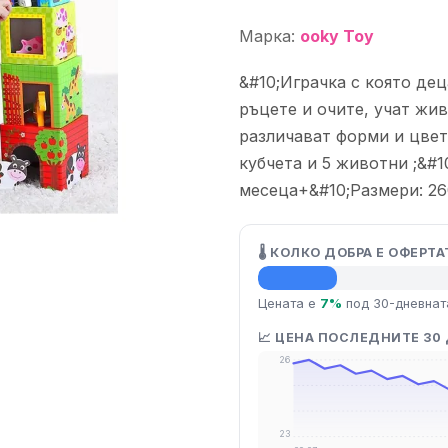
Марка:
ooky Toy
&#10;Играчка с която де
ръцете и очите, учат жи
различават форми и цвет
кубчета и 5 животни ;&#1
месеца+&#10;Размери: 26
🌡️ КОЛКО ДОБРА Е ОФЕРТА
💡 Средна цена
Цената е
7%
под 30-дневнат
📈 ЦЕНА ПОСЛЕДНИТЕ 30
26
23