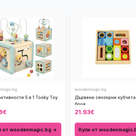
magic.bg
woodenmagic.bg
активности 5 в 1 Tooky Toy
Дървени сензорни кубчета
броя
8€
21.93€
и от woodenmagic.bg →
Купи от woodenmagic.