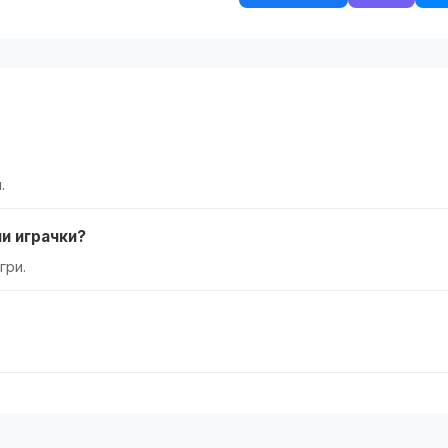
.
и играчки?
гри.