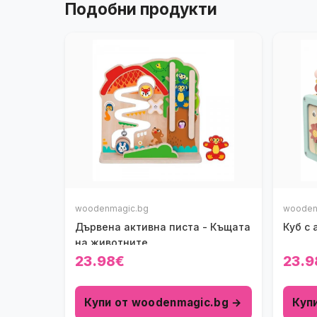
Подобни продукти
woodenmagic.bg
wooden
Дървена активна писта - Къщата
Куб с 
на животните
23.98€
23.9
Купи от woodenmagic.bg →
Куп