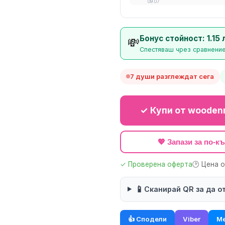
09.07
Бонус стойност: 1.15 
💸
Спестяваш чрез сравнение
7 души разглеждат сега
✓ Купи от wooden
💖 Запази за по-
✓ Проверена оферта
🕑 Цена 
📱
Сканирай QR за да о
👍 Сподели
Viber
Me