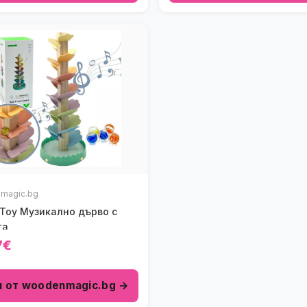
magic.bg
 Toy Музикално дърво с
та
7€
и от woodenmagic.bg →