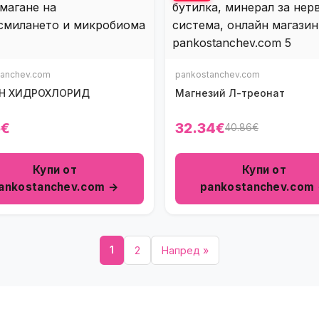
tanchev.com
pankostanchev.com
БЕТАИН ХИДРОХЛОРИД
Mагнезий Л-треонат
5€
32.34€
40.86€
Купи от
Купи от
ankostanchev.com →
pankostanchev.com
1
2
Напред »