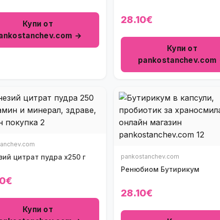
28.10€
Купи от
ankostanchev.com →
Купи от
pankostanchev.com
tanchev.com
ий цитрат пудра х250 г
pankostanchev.com
Ренюбиом Бутирикум
40€
28.10€
Купи от