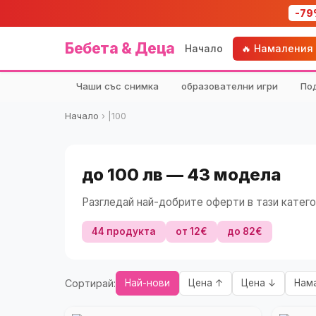
-79
Бебета & Деца
Начало
🔥 Намаления
Чаши със снимка
образователни игри
По
Начало
›
|100
до 100 лв — 43 модела
Разгледай най-добрите оферти в тази катего
44 продукта
от 12€
до 82€
Сортирай:
Най-нови
Цена ↑
Цена ↓
Нам