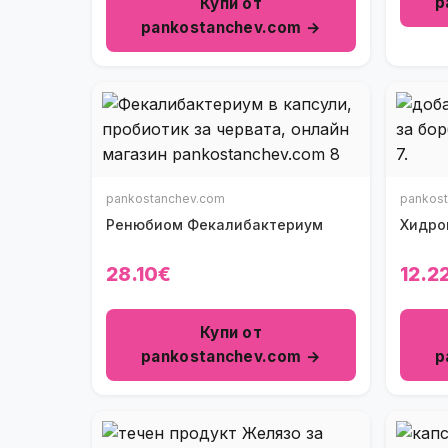
p
Купи от
pankostanchev.com →
pankostanchev.com
pankos
Ренюбиом Фекалибактериум
Хидро
28.10€
12.2
Купи от
pankostanchev.com →
p