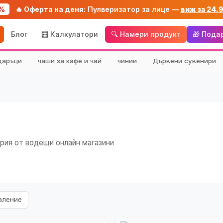
%
🔥 Оферта на деня:
Пулверизатор за лице —
виж за 24.
Блог
🧮 Калкулатори
🔍 Намери продукт
🎁 Пода
даръци
чаши за кафе и чай
чинии
Дървени сувенири
рия от водещи онлайн магазини
аление