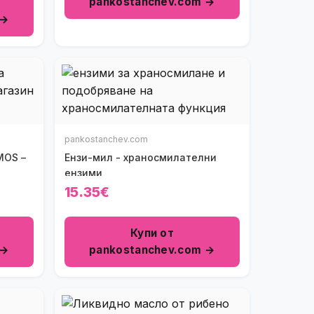
pankostanchev.com →
 →
pankostanchev.com
MOS –
Ензи-мил - храносмилателни
ензими
15.35€
Купи от
 →
pankostanchev.com →