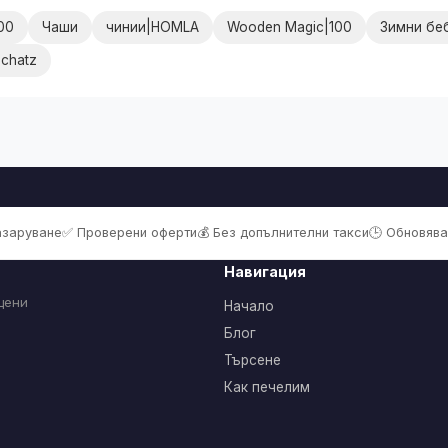
00
Чаши
чинии|HOMLA
Wooden Magic|100
Зимни беб
schatz
пазаруване
✅ Проверени оферти
💰 Без допълнителни такси
🕒 Обновява
Навигация
цени
Начало
Блог
Търсене
Как печелим