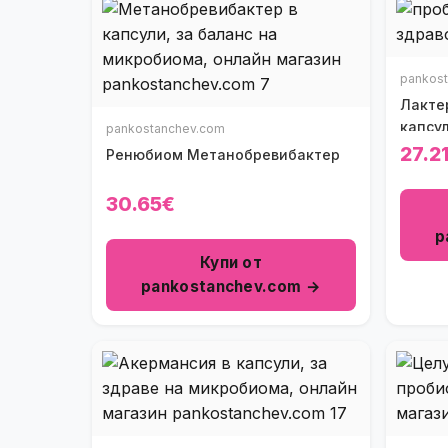
pankos
Лакте
капсу
pankostanchev.com
27.2
Ренюбиом Метанобревибактер
30.65€
p
Купи от
pankostanchev.com →