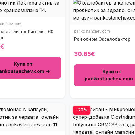
tanchev.com
ра актив пробиотик - 60
pankostanchev.com
ли
Ренюбиом Оксалобактер
1€
30.65€
Купи от
ankostanchev.com →
Купи от
pankostanchev.com
-22%