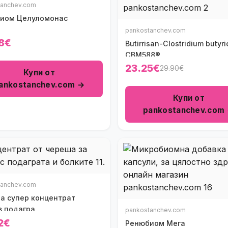
tanchev.com
иом Целуломонас
pankostanchev.com
8€
Butirrisan-Clostridium butyr
CBM588®
23.25€
29.90€
Купи от
ankostanchev.com →
Купи от
pankostanchev.com
tanchev.com
а супер концентрат
в подагра
pankostanchev.com
2€
Ренюбиом Мега