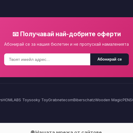
📧 Получавай най-добрите оферти
Абонирай се за нашия бюлетин и не пропускай намаленията
Абонирай се
ys
HOMLA
BS Toys
ooky Toy
Grabnetecom
Biberschatz
Wooden Magic
PENS
🌐 Нашата мрежа от сайтове