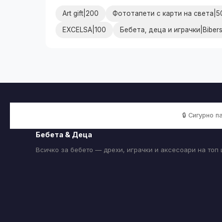
Art gift|200
Фототапети с карти на света|5
EXCELSA|100
Бебета, деца и играчки|Biber
🔒 Сигурно 
Бебета & Деца
Всичко за бебето — дрехи, играчки и аксесоари на топ 