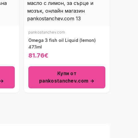
pankostanchev.com
Omega 3 fish oil Liquid (lemon)
473ml
81.76€
Купи от
 →
pankostanchev.com →