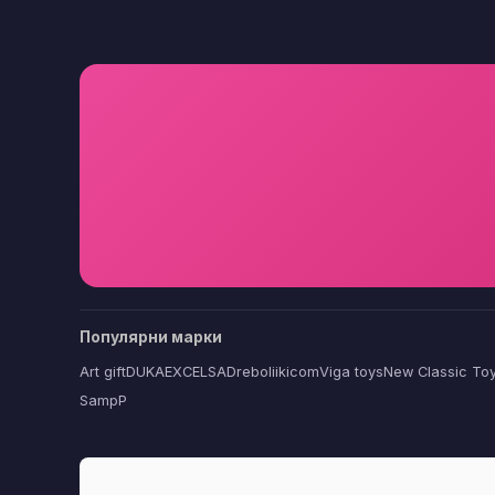
Популярни марки
Art gift
DUKA
EXCELSA
Dreboliikicom
Viga toys
New Classic To
SampP