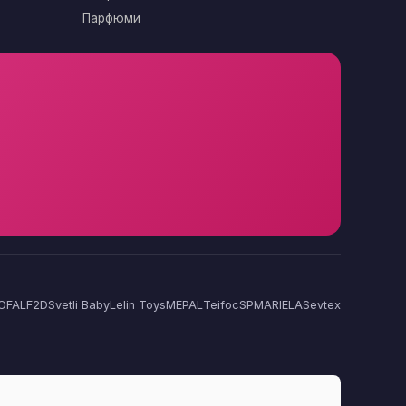
Парфюми
OFAL
F2D
Svetli Baby
Lelin Toys
MEPAL
Teifoc
SP
MARIELA
Sevtex