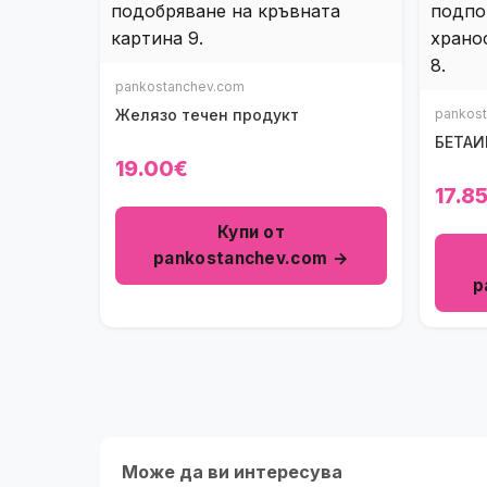
pankostanchev.com
Желязо течен продукт
pankos
19.00€
17.8
Купи от
pankostanchev.com →
p
Може да ви интересува