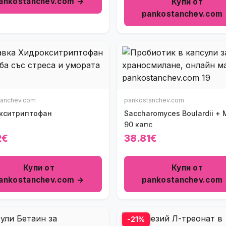
ankostanchev.com →
Купи от
pankostanchev.com
tanchev.com
pankostanchev.com
кситриптофан
Saccharomyces Boulardii + 
90 капс
2€
38.81€
Купи от
Купи от
ankostanchev.com →
pankostanchev.com
-21%