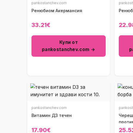
pankostanchev.com
pankos
Ренюбиом Акермансия
Ренюб
33.21€
22.9
Купи от
pankostanchev.com →
p
pankostanchev.com
pankos
Витамин Д3 течен
Череш
проти
17.90€
25.5