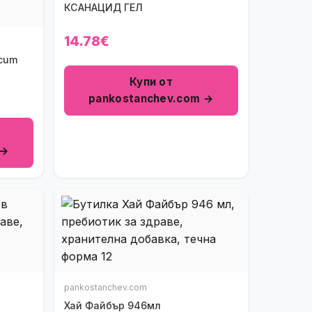
КСАНАЦИД ГЕЛ
14.78€
icum
Купи от
pankostanchev.com →
 →
pankostanchev.com
Хай Файбър 946мл