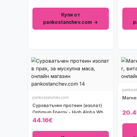
Купи от
pankostanchev.com →
p
pankos
pankostanchev.com
Магнез
Суроватъчен протеин (изолат)
20.
Optimum Energy - High Alpha Whey
Protein Optimum Energy
44.16€