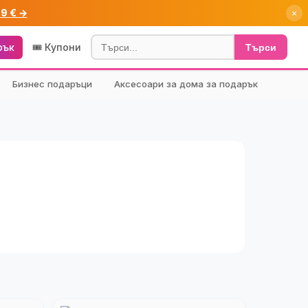
99 € →
×
рък
🎟️ Купони
Търси
Бизнес подаръци
Аксесоари за дома за подарък