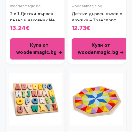
woodenmagic.bg
woodenmagic.bg
2 в 1 Детски дървен
Детски дървен пъзел с
пъзел и часовник New
дръжки – Транспорт
Classic Toys
New Classic Toys
13.24€
12.73€
Купи от
Купи от
woodenmagic.bg →
woodenmagic.bg →