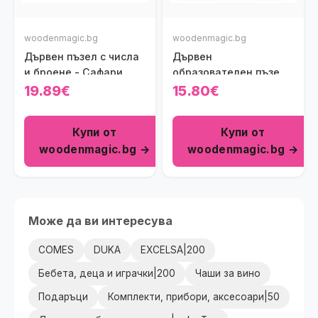
woodenmagic.bg
woodenmagic.bg
Дървен пъзел с числа
Дървен
и броене - Сафари
образователен пъзел
с геометрични фигури
19.89€
15.80€
Купи от
Купи от
woodenmagic.bg →
woodenmagic.bg →
Може да ви интересува
COMES
DUKA
EXCELSA|200
Бебета, деца и играчки|200
Чаши за вино
Подаръци
Комплекти, прибори, аксесоари|50