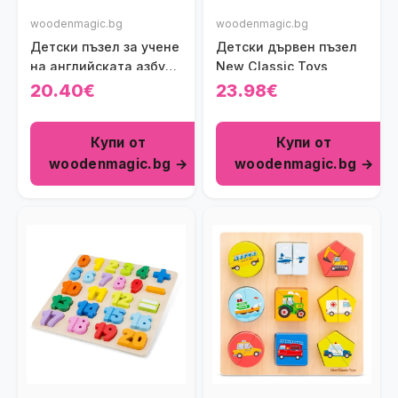
woodenmagic.bg
woodenmagic.bg
Детски пъзел за учене
Детски дървен пъзел
на английската азбука
New Classic Toys
New Classic Toys
20.40€
23.98€
Купи от
Купи от
woodenmagic.bg →
woodenmagic.bg →