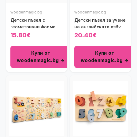
woodenmagic.bg
woodenmagic.bg
Детски пъзел с
Детски пъзел за учене
геометрични форми –
на английската азбука
Веселите Животни
- Змия New Classic
15.80€
20.40€
New Classic Toys
Toys
Купи от
Купи от
woodenmagic.bg →
woodenmagic.bg →