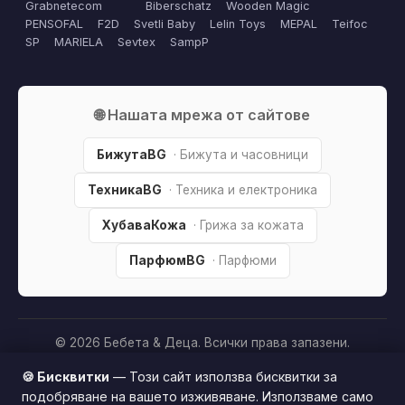
Grabnetecom
Biberschatz
Wooden Magic
PENSOFAL
F2D
Svetli Baby
Lelin Toys
MEPAL
Teifoc
SP
MARIELA
Sevtex
SampP
🌐 Нашата мрежа от сайтове
БижутаBG
· Бижута и часовници
ТехникаBG
· Техника и електроника
ХубаваКожа
· Грижа за кожата
ПарфюмBG
· Парфюми
© 2026 Бебета & Деца. Всички права запазени.
Партньорско разкриване:
Този сайт е независим и
🍪 Бисквитки
— Този сайт използва бисквитки за
съдържа партньорски (affiliate) линкове. Когато купите
подобряване на вашето изживяване. Използваме само