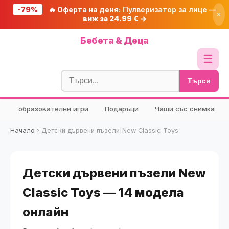
-79%
🔥 Оферта на деня:
Пулверизатор за лице —
×
виж за 24.99 € →
Начало
Бебета & Деца
🔥 Намаления
☰
Блог
Търси
🧮 Калкулатори
образователни игри
Подаръци
Чаши със снимка
🔍 Намери продукт
🎁 Подарък
Начало
›
Детски дървени пъзели|New Classic Toys
🎟️ Купони
Детски дървени пъзели New
Classic Toys — 14 модела
онлайн