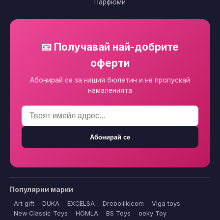
Парфюми
📧 Получавай най-добрите
оферти
Абонирай се за нашия бюлетин и не пропускай
намаленията
Абонирай се
Популярни марки
Art gift
DUKA
EXCELSA
Dreboliikicom
Viga toys
New Classic Toys
HOMLA
BS Toys
ooky Toy