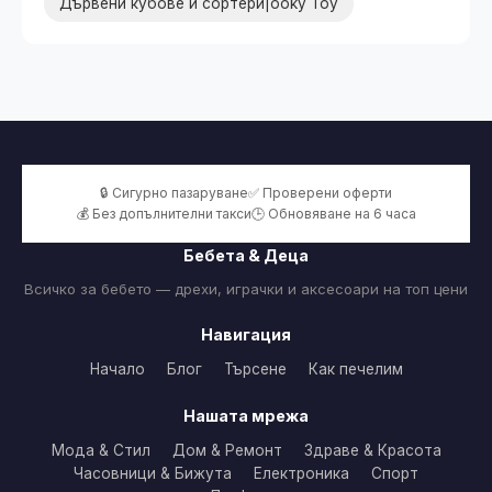
Дървени кубове и сортери|ooky Toy
🔒 Сигурно пазаруване
✅ Проверени оферти
💰 Без допълнителни такси
🕒 Обновяване на 6 часа
Бебета & Деца
Всичко за бебето — дрехи, играчки и аксесоари на топ цени
Навигация
Начало
Блог
Търсене
Как печелим
Нашата мрежа
Мода & Стил
Дом & Ремонт
Здраве & Красота
Часовници & Бижута
Електроника
Спорт