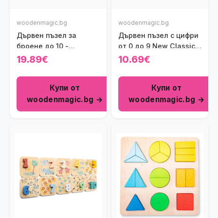
woodenmagic.bg
woodenmagic.bg
Дървен пъзел за
Дървен пъзел с цифри
броене до 10 -
от 0 до 9 New Classic
Фермата
Toys
19.89€
10.69€
Купи от
Купи от
woodenmagic.bg →
woodenmagic.bg →