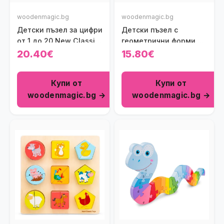
woodenmagic.bg
woodenmagic.bg
Детски пъзел за цифри
Детски пъзел с
от 1 до 20 New Classic
геометрични форми –
Toys
Транспорт New Classic
20.40€
15.80€
Toys
Купи от
Купи от
woodenmagic.bg →
woodenmagic.bg →