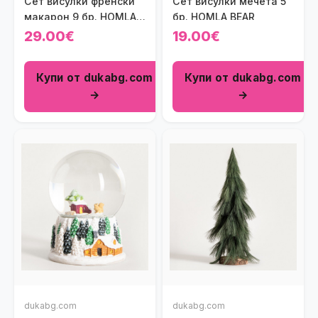
Сет висулки френски
Сет висулки мечета 5
макарон 9 бр. HOMLA
бр. HOMLA BEAR
MACARONIE
29.00€
19.00€
Купи от dukabg.com
Купи от dukabg.com
→
→
dukabg.com
dukabg.com