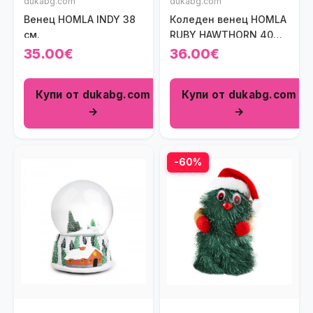
dukabg.com
dukabg.com
Венец HOMLA INDY 38
Коледен венец HOMLA
см.
RUBY HAWTHORN 40
см.
35.00€
36.00€
Купи от dukabg.com
Купи от dukabg.com
→
→
-60%