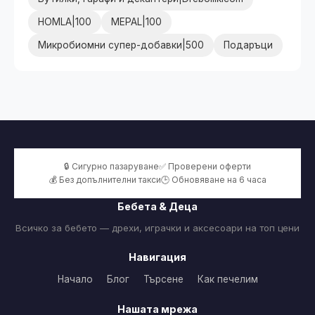
HOMLA|100
MEPAL|100
Микробиомни супер-добавки|500
Подаръци
🔒 Сигурно пазаруване
✅ Проверени оферти
💰 Без допълнителни такси
🕒 Обновяване на 6 часа
Бебета & Деца
Всичко за бебето — дрехи, играчки и аксесоари на топ цени
Навигация
Начало
Блог
Търсене
Как печелим
Нашата мрежа