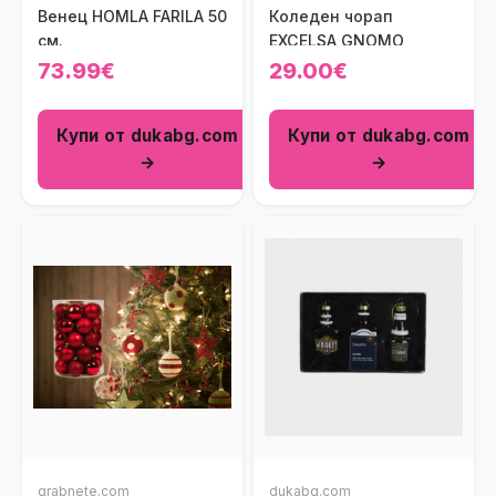
Венец HOMLA FARILA 50
Коледен чорап
см.
EXCELSA GNOMO
73.99€
29.00€
Купи от dukabg.com
Купи от dukabg.com
→
→
grabnete.com
dukabg.com