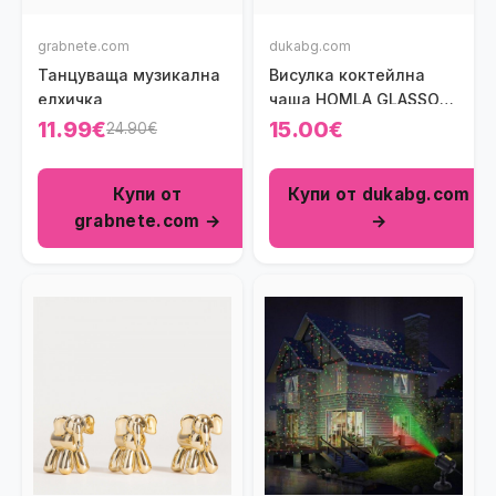
grabnete.com
dukabg.com
Танцуваща музикална
Висулка коктейлна
елхичка
чаша HOMLA GLASSO
10 см.
11.99€
15.00€
24.90€
Купи от
Купи от dukabg.com
grabnete.com →
→