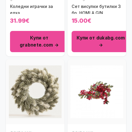
Коледни играчки за
Сет висулки бутилки 3
елха
бр. HOMLA GIN
31.99€
15.00€
Купи от
Купи от dukabg.com
grabnete.com →
→