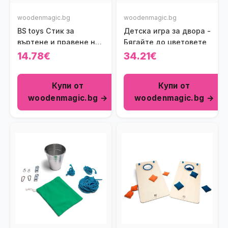
woodenmagic.bg
woodenmagic.bg
BS toys Стик за
Детска игра за двора -
въртене и правене на
Бягайте до цветовете
номера
14.78€
34.21€
Купи от
Купи от
woodenmagic.bg →
woodenmagic.bg →