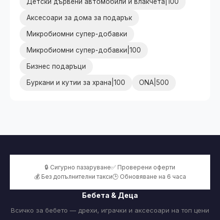
Детски дървени автомобили и влакчета|100
Аксесоари за дома за подарък
Микробиомни супер-добавки
Микробиомни супер-добавки|100
Бизнес подаръци
Буркани и кутии за храна|100
ONA|500
🔒 Сигурно пазаруване
✅ Проверени оферти
💰 Без допълнителни такси
🕒 Обновяване на 6 часа
Бебета & Деца
Всичко за бебето — дрехи, играчки и аксесоари на топ цени