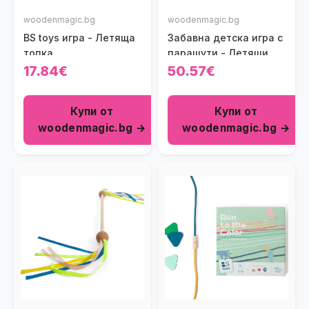
woodenmagic.bg
woodenmagic.bg
BS toys игра - Летяща
Забавна детска игра с
топка
парашути - Летящи
катерици
17.84€
50.57€
Купи от
Купи от
woodenmagic.bg →
woodenmagic.bg →