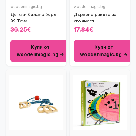
woodenmagic.bg
woodenmagic.bg
Детски баланс борд
Дървена ракета за
BS Toys
сръчност
36.25€
17.84€
Купи от
Купи от
woodenmagic.bg →
woodenmagic.bg →