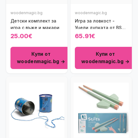
woodenmagic.bg
woodenmagic.bg
Детски комплект за
Игра за ловкост -
игра с въже и макари
Уцели дупката от BS
Toys
25.00€
65.91€
Купи от
Купи от
woodenmagic.bg →
woodenmagic.bg →