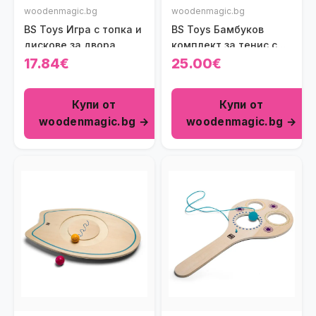
woodenmagic.bg
woodenmagic.bg
BS Toys Игра с топка и
BS Toys Бамбуков
дискове за двора
комплект за тенис с
пулче
17.84€
25.00€
Купи от
Купи от
woodenmagic.bg →
woodenmagic.bg →