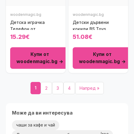
woodenmagic.bg
woodenmagic.bg
Детска играчка
Детски дървени
Телефон от
кокили BS Toys
консервени кутии
15.29€
51.08€
Купи от
Купи от
woodenmagic.bg →
woodenmagic.bg →
1
2
3
4
Напред »
Може да ви интересува
чаши за кафе и чай