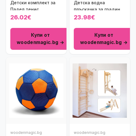
Детски комплект за
Детска водна
Падел тенис
пръскачка за градина
- Кит
26.02€
23.98€
Купи от
Купи от
woodenmagic.bg →
woodenmagic.bg →
woodenmagic.bg
woodenmagic.bg