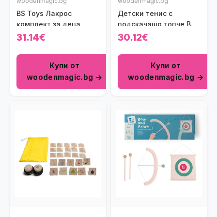
woodenmagic.bg
woodenmagic.bg
BS Toys Лакрос
Детски тенис с
комплект за деца
подскачащо топче BS
Toys
31.14€
30.12€
Купи от
Купи от
woodenmagic.bg →
woodenmagic.bg →