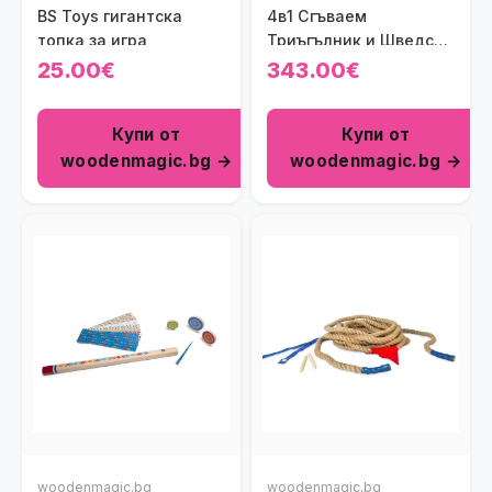
BS Toys гигантска
4в1 Сгъваем
топка за игра
Триъгълник и Шведска
стена
25.00€
343.00€
Купи от
Купи от
woodenmagic.bg →
woodenmagic.bg →
woodenmagic.bg
woodenmagic.bg