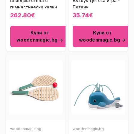
Шведска стена с
BS toys Детска игра -
гимнастически халки
Петанк
262.80€
35.74€
Купи от
Купи от
woodenmagic.bg →
woodenmagic.bg →
woodenmagic.bg
woodenmagic.bg