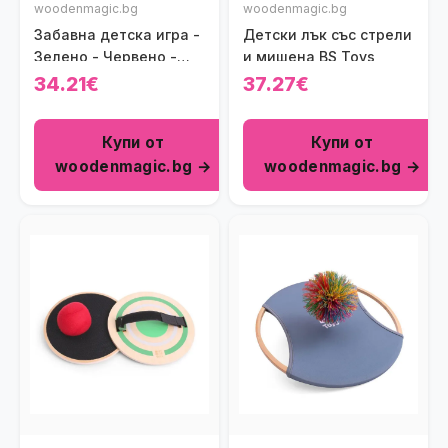
woodenmagic.bg
woodenmagic.bg
Забавна детска игра -
Детски лък със стрели
Зелено - Червено -
и мишена BS Toys
Стоп
34.21€
37.27€
Купи от
Купи от
woodenmagic.bg →
woodenmagic.bg →