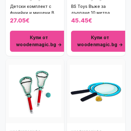
Детски комплект с
BS Toys Въже за
фунийки и мишени BS
дърпане 10 метра
Toys
27.05€
45.45€
Купи от
Купи от
woodenmagic.bg →
woodenmagic.bg →