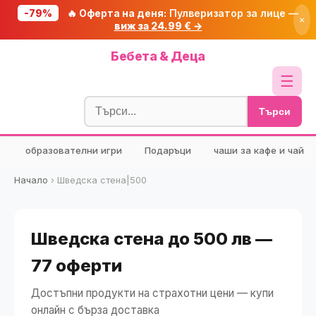
-79%
🔥 Оферта на деня:
Пулверизатор за лице —
×
виж за 24.99 € →
Начало
Бебета & Деца
🔥 Намаления
☰
Блог
Търси
🧮 Калкулатори
образователни игри
Подаръци
чаши за кафе и чай
🔍 Намери продукт
🎁 Подарък
Начало
›
Шведска стена|500
🎟️ Купони
Шведска стена до 500 лв —
77 оферти
Достъпни продукти на страхотни цени — купи
онлайн с бърза доставка