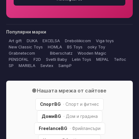
Популярни марки
Art gift
DUKA
EXCELSA
Dreboliikicom
Viga toys
New Classic Toys
HOMLA
BS Toys
ooky Toy
Grabnetecom
Biberschatz
Wooden Magic
PENSOFAL
F2D
Svetli Baby
Lelin Toys
MEPAL
Teifoc
SP
MARIELA
Sevtex
SampP
🌐 Нашата мрежа от сайтове
СпортBG
· Спорт и фитнес
ДомиBG
· Дом и градина
FreelanceBG
· Фрийлансъри