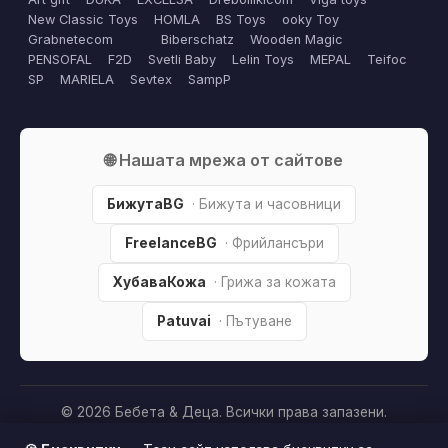
New Classic Toys
HOMLA
BS Toys
ooky Toy
Grabnetecom
Biberschatz
Wooden Magic
PENSOFAL
F2D
Svetli Baby
Lelin Toys
MEPAL
Teifoc
SP
MARIELA
Sevtex
SampP
🌐 Нашата мрежа от сайтове
БижутаBG
· Бижута и часовници
FreelanceBG
· Фрийлансъри
ХубаваКожа
· Грижа за кожата
Patuvai
· Пътуване
© 2026 Бебета & Деца. Всички права запазени.
Партньорско разкриване:
Този сайт е независим и