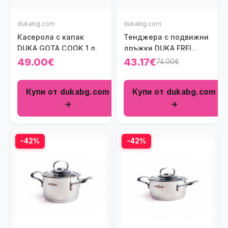
dukabg.com
dukabg.com
Касерола с капак
Тенджера с подвижни
DUKA GOTA COOK 1 л.
дръжки DUKA FREI
2400 мл.
49.00€
43.17€
74.00€
Купи от dukabg.com
Купи от dukabg.com
→
→
-42%
-42%