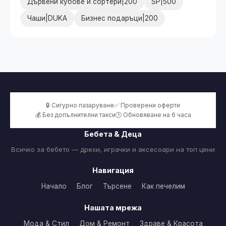
Дървени кубове и сортери|200
SP|500
Чаши|DUKA
Бизнес подаръци|200
🔒 Сигурно пазаруване
✅ Проверени оферти
💰 Без допълнителни такси
🕒 Обновяване на 6 часа
Бебета & Деца
Всичко за бебето — дрехи, играчки и аксесоари на топ цени
Навигация
Начало
Блог
Търсене
Как печелим
Нашата мрежа
Мода & Стил
Дом & Ремонт
Здраве & Красота