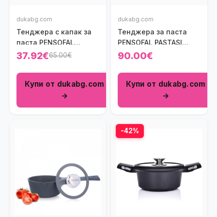
dukabg.com
dukabg.com
Тенджера с капак за
Тенджера за паста
паста PENSOFAL
PENSOFAL PASTASI
BIOSTONE 7000 мл.
5000 мл.
37.92€
90.00€
65.00€
Купи от dukabg.com
Купи от dukabg.com
→
→
-42%