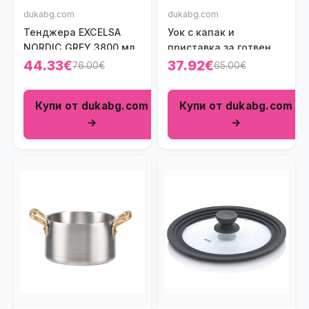
dukabg.com
dukabg.com
Тенджера EXCELSA
Уок с капак и
NORDIC GREY 3800 мл.
приставка за готвене
на пара PENSOFAL
44.33€
37.92€
76.00€
65.00€
BIOSTONE 24 см.
Купи от dukabg.com
Купи от dukabg.com
→
→