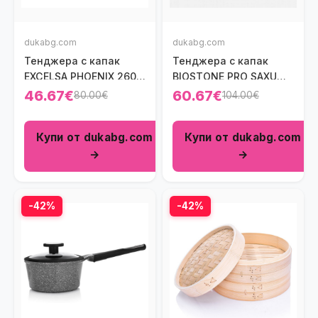
dukabg.com
dukabg.com
Тенджера с капак
Тенджера с капак
ЕXCELSA PHOENIX 2600
BIOSTONE PRO SAXUM
мл.
3500 мл.
46.67€
60.67€
80.00€
104.00€
Купи от dukabg.com
Купи от dukabg.com
→
→
-42%
-42%