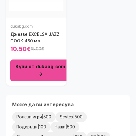
dukabg.com
Джезве EXCELSA JAZZ
COOK 450 мл.
10.50€
18.00€
Купи от dukabg.com
→
Може да ви интересува
Ролеви игри|500
Sevtex|500
Подаръци|100
Чаши|500