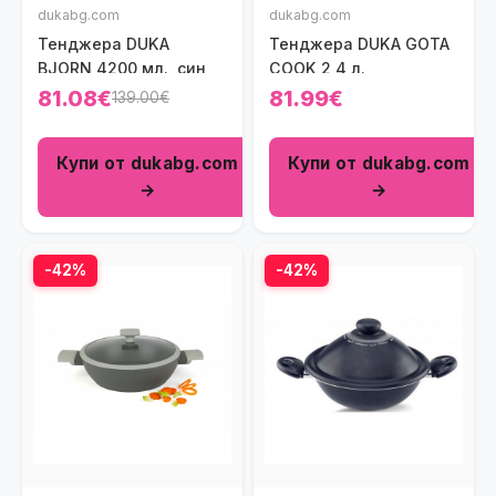
dukabg.com
dukabg.com
Тенджера DUKA
Тенджера DUKA GOTA
BJORN 4200 мл., син
COOK 2,4 л.
81.08€
81.99€
139.00€
Купи от dukabg.com
Купи от dukabg.com
→
→
-42%
-42%