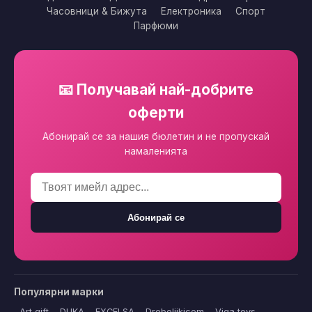
Часовници & Бижута
Електроника
Спорт
Парфюми
📧 Получавай най-добрите
оферти
Абонирай се за нашия бюлетин и не пропускай
намаленията
Абонирай се
Популярни марки
Art gift
DUKA
EXCELSA
Dreboliikicom
Viga toys