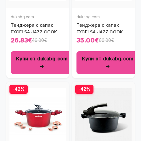
dukabg.com
dukabg.com
Тенджера с капак
Тенджера с капак
ЕXCELSA JAZZ COOK
ЕXCELSA JAZZ COOK
650 мл.
1600 мл.
26.83€
35.00€
46.00€
60.00€
Купи от dukabg.com
Купи от dukabg.com
→
→
-42%
-42%