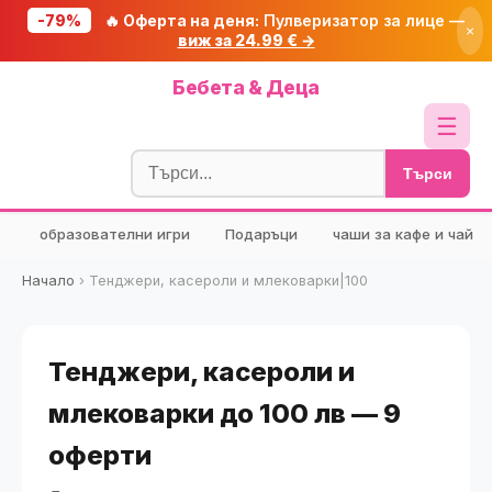
-79%
🔥 Оферта на деня:
Пулверизатор за лице —
×
виж за 24.99 € →
Начало
Бебета & Деца
🔥 Намаления
☰
Блог
Търси
🧮 Калкулатори
образователни игри
Подаръци
чаши за кафе и чай
🔍 Намери продукт
🎁 Подарък
Начало
›
Тенджери, касероли и млековарки|100
🎟️ Купони
Тенджери, касероли и
млековарки до 100 лв — 9
оферти