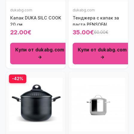
dukabg.com
dukabg.com
Капак DUKA SILC COOK
Тенджера с капак за
20 см.
паста PENSOFAL
BIOSTONE 5000 мл.
22.00€
35.00€
60.00€
Купи от dukabg.com
Купи от dukabg.com
→
→
-42%