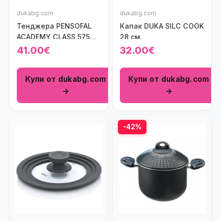
dukabg.com
dukabg.com
Тенджера PENSOFAL
Капак DUKA SILC COOK
ACADEMY CLASS 575
28 см.
мл.
41.00€
32.00€
Купи от dukabg.com
Купи от dukabg.com
→
→
-42%