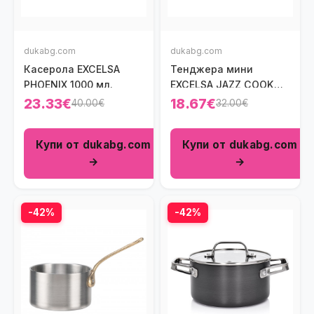
dukabg.com
dukabg.com
Касерола ЕXCELSA
Тенджера мини
PHOENIX 1000 мл.
ЕXCELSA JAZZ COOK
1500 мл.
23.33€
18.67€
40.00€
32.00€
Купи от dukabg.com
Купи от dukabg.com
→
→
-42%
-42%