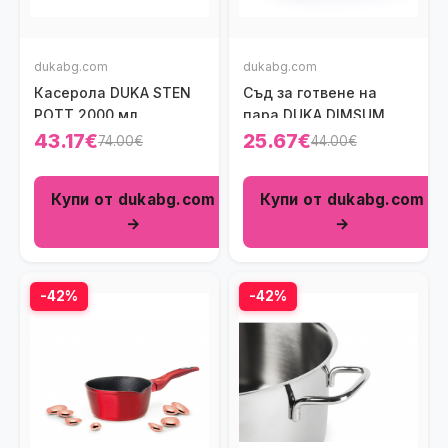
dukabg.com
dukabg.com
Касерола DUKA STEN
Съд за готвене на
POTT 2000 мл.
пара DUKA DIMSUM
43.17€
25.67€
74.00€
44.00€
Купи от dukabg.com
Купи от dukabg.com
→
→
-42%
-42%