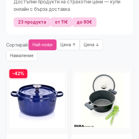
Достъпни продукти на страхотни цени — купи
онлайн с бърза доставка
23 продукта
от 11€
до 90€
Сортирай:
Най-нови
Цена ↑
Цена ↓
Намаление
-42%