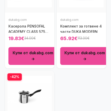
dukabg.com
dukabg.com
Касерола PENSOFAL
Комплект за готвене 4
ACADEMY CLASS 575
части DUKA MODERN
мл.
19.83€
65.92€
34.00€
113.00€
Купи от dukabg.com
Купи от dukabg.com
→
→
-42%