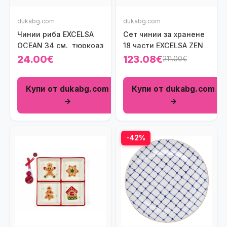
dukabg.com
dukabg.com
Чинии риба EXCELSA
Сет чинии за хранене
OCEAN 34 см., тюркоаз
18 части EXCELSA ZEN
24.00€
123.08€
211.00€
Купи от dukabg.com
Купи от dukabg.com
→
→
-42%