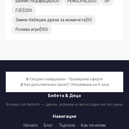
Бизнес подаръци|500
PENSOFAL|500
SP
F2D|200
Зимни бебешки дрехи за момичета|50
Ролеви игри|100
🔒 Сигурно пазаруване
✅ Проверени оферти
💰 Без допълнителни такси
🕒 Обновяване на 6 часа
Бебета & Деца
Всичко за бебето — дрехи, играчки и аксесоари на топ цени
Навигация
Начало
Блог
Търсене
Как печелим