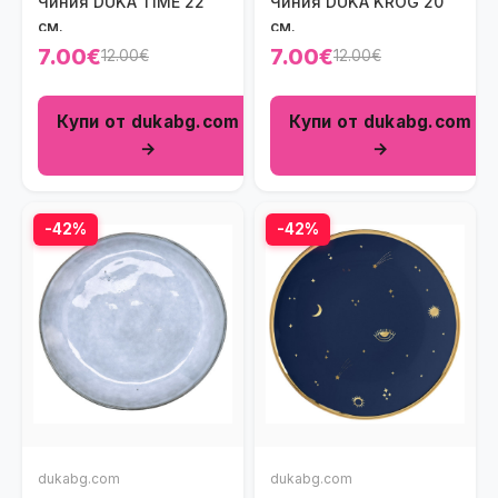
Чиния DUKA TIME 22
Чиния DUKA KROG 20
см.
см.
7.00€
7.00€
12.00€
12.00€
Купи от dukabg.com
Купи от dukabg.com
→
→
-42%
-42%
dukabg.com
dukabg.com