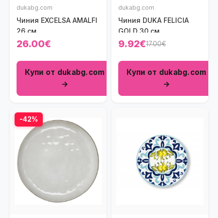
dukabg.com
dukabg.com
Чиния EXCELSA AMALFI
Чиния DUKA FELICIA
26 см.
GOLD 30 см.
26.00€
9.92€
17.00€
Купи от dukabg.com
Купи от dukabg.com
→
→
-42%