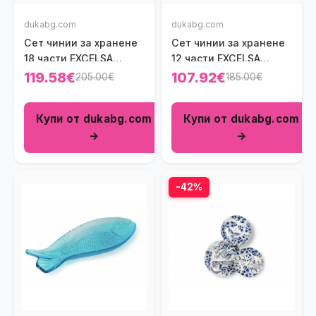
dukabg.com
dukabg.com
Сет чинии за хранене
Сет чинии за хранене
18 части EXCELSA
12 части EXCELSA
ETNICO
NORTHERN BLUE
119.58€
107.92€
205.00€
185.00€
Купи от dukabg.com
Купи от dukabg.com
→
→
-42%