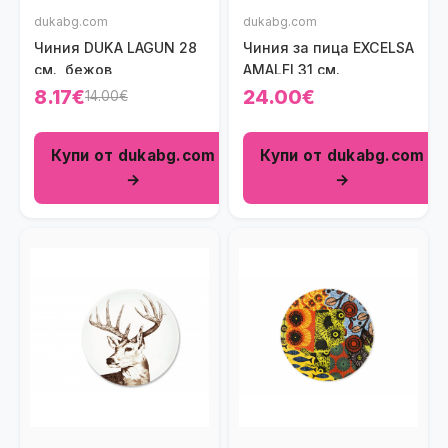
dukabg.com
dukabg.com
Чиния DUKA LAGUN 28
Чиния за пица EXCELSA
см., бежов
AMALFI 31 см.
8.17€
24.00€
14.00€
Купи от dukabg.com
Купи от dukabg.com
→
→