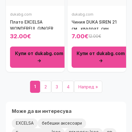
dukabg.com
dukabg.com
Плато EXCELSA
Чиния DUKA SIREN 21
WONDERFUL GINGER
см., квадрат, син
32.00€
7.00€
12.00€
Купи от dukabg.com
Купи от dukabg.com
→
→
1
2
3
4
Напред »
Може да ви интересува
EXCELSA
бебешки аксесоари