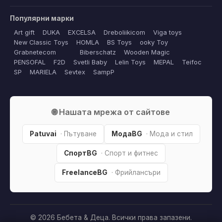
Популярни марки
Art gift
DUKA
EXCELSA
Dreboliikicom
Viga toys
New Classic Toys
HOMLA
BS Toys
ooky Toy
Grabnetecom
Biberschatz
Wooden Magic
PENSOFAL
F2D
Svetli Baby
Lelin Toys
MEPAL
Teifoc
SP
MARIELA
Sevtex
SampP
🌐 Нашата мрежа от сайтове
Patuvai
· Пътуване
МодаBG
· Мода и стил
СпортBG
· Спорт и фитнес
FreelanceBG
· Фрийлансъри
© 2026 Бебета & Деца. Всички права запазени.