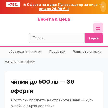
-79%
🔥 Оферта на деня:
Пулверизатор за лице —
×
виж за 24.99 € →
Начало
Бебета & Деца
🔥 Намаления
☰
Блог
Търси
🧮 Калкулатори
образователни игри
Подаръци
Чаши със снимка
🔍 Намери продукт
🎁 Подарък
Начало
›
чинии|500
🎟️ Купони
чинии до 500 лв — 36
оферти
Достъпни продукти на страхотни цени — купи
онлайн с бърза доставка