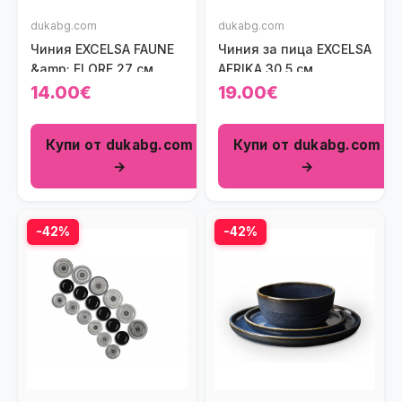
dukabg.com
dukabg.com
Чиния EXCELSA FAUNE
Чиния за пица EXCELSA
&amp; FLORE 27 см.,
AFRIKA 30,5 см.
елен
14.00€
19.00€
Купи от dukabg.com
Купи от dukabg.com
→
→
-42%
-42%