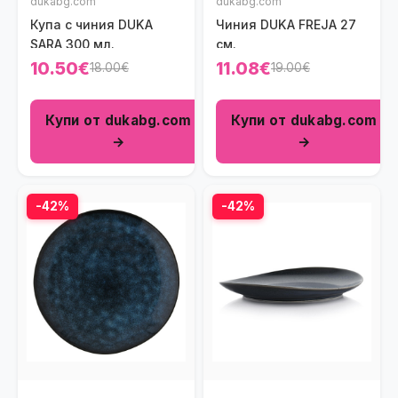
dukabg.com
dukabg.com
Купа с чиния DUKA
Чиния DUKA FREJA 27
SARA 300 мл.
см.
10.50€
11.08€
18.00€
19.00€
Купи от dukabg.com
Купи от dukabg.com
→
→
-42%
-42%