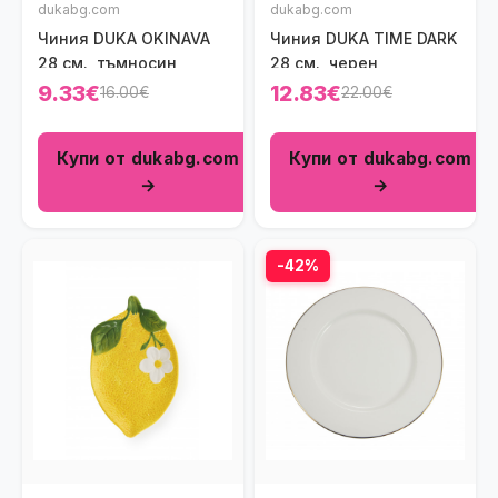
dukabg.com
dukabg.com
Чиния DUKA OKINAVA
Чиния DUKA TIME DARK
28 см., тъмносин
28 см., черен
9.33€
12.83€
16.00€
22.00€
Купи от dukabg.com
Купи от dukabg.com
→
→
-42%