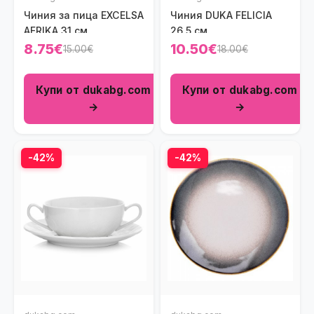
Чиния за пица EXCELSA
Чиния DUKA FELICIA
AFRIKA 31 см.
26,5 см.
8.75€
10.50€
15.00€
18.00€
Купи от dukabg.com
Купи от dukabg.com
→
→
-42%
-42%