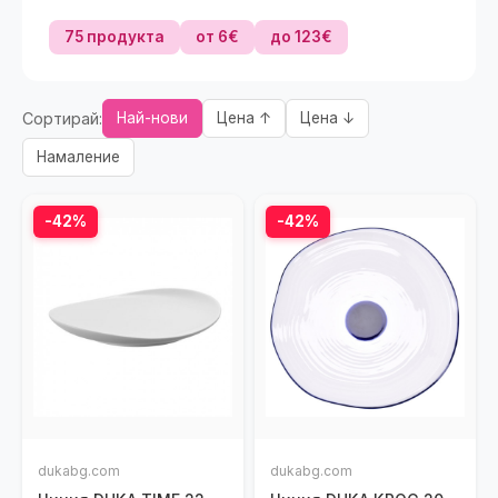
75 продукта
от 6€
до 123€
Сортирай:
Най-нови
Цена ↑
Цена ↓
Намаление
-42%
-42%
dukabg.com
dukabg.com