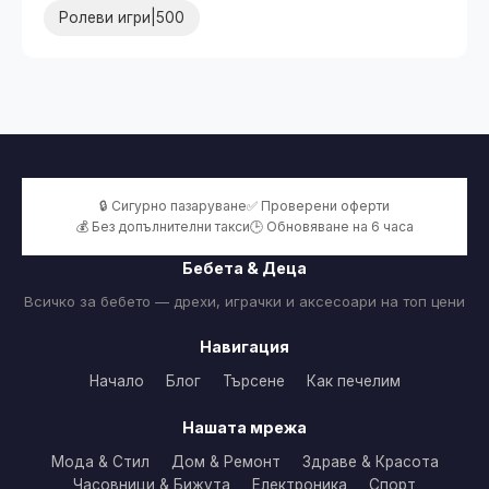
Ролеви игри|500
🔒 Сигурно пазаруване
✅ Проверени оферти
💰 Без допълнителни такси
🕒 Обновяване на 6 часа
Бебета & Деца
Всичко за бебето — дрехи, играчки и аксесоари на топ цени
Навигация
Начало
Блог
Търсене
Как печелим
Нашата мрежа
Мода & Стил
Дом & Ремонт
Здраве & Красота
Часовници & Бижута
Електроника
Спорт