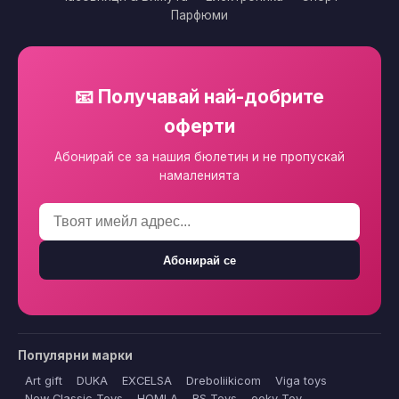
Парфюми
📧 Получавай най-добрите
оферти
Абонирай се за нашия бюлетин и не пропускай
намаленията
Абонирай се
Популярни марки
Art gift
DUKA
EXCELSA
Dreboliikicom
Viga toys
New Classic Toys
HOMLA
BS Toys
ooky Toy