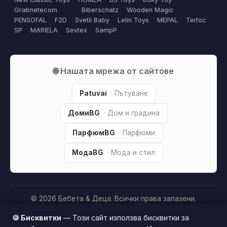
Grabnetecom
Biberschatz
Wooden Magic
PENSOFAL
F2D
Svetli Baby
Lelin Toys
MEPAL
Teifoc
SP
MARIELA
Sevtex
SampP
🌐 Нашата мрежа от сайтове
Patuvai
· Пътуване
ДомиBG
· Дом и градина
ПарфюмBG
· Парфюми
МодаBG
· Мода и стил
© 2026 Бебета & Деца. Всички права запазени.
Партньорско разкриване:
Този сайт е независим и
🍪 Бисквитки
— Този сайт използва бисквитки за
съдържа партньорски (affiliate) линкове. Когато купите