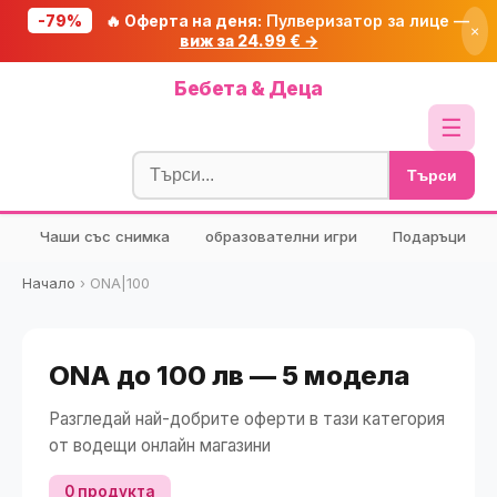
-79%
🔥 Оферта на деня:
Пулверизатор за лице —
×
виж за 24.99 € →
Начало
Бебета & Деца
🔥 Намаления
☰
Блог
Търси
🧮 Калкулатори
Чаши със снимка
образователни игри
Подаръци
🔍 Намери продукт
🎁 Подарък
Начало
›
ONA|100
🎟️ Купони
ONA до 100 лв — 5 модела
Разгледай най-добрите оферти в тази категория
от водещи онлайн магазини
0 продукта