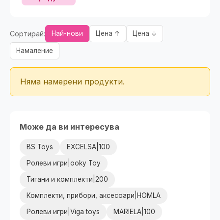
Сортирай:
Най-нови
Цена ↑
Цена ↓
Намаление
Няма намерени продукти.
Може да ви интересува
BS Toys
EXCELSA|100
Ролеви игри|ooky Toy
Тигани и комплекти|200
Комплекти, прибори, аксесоари|HOMLA
Ролеви игри|Viga toys
MARIELA|100