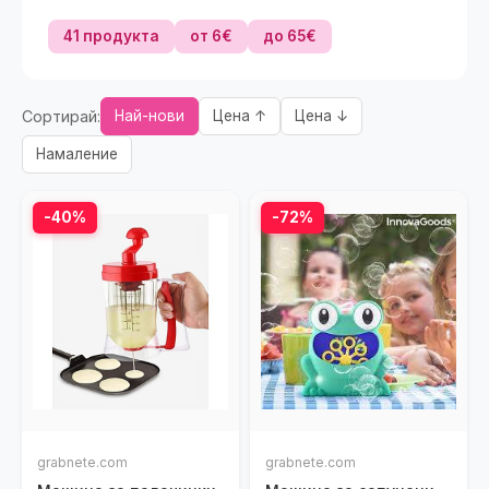
41 продукта
от 6€
до 65€
Сортирай:
Най-нови
Цена ↑
Цена ↓
Намаление
-40%
-72%
grabnete.com
grabnete.com