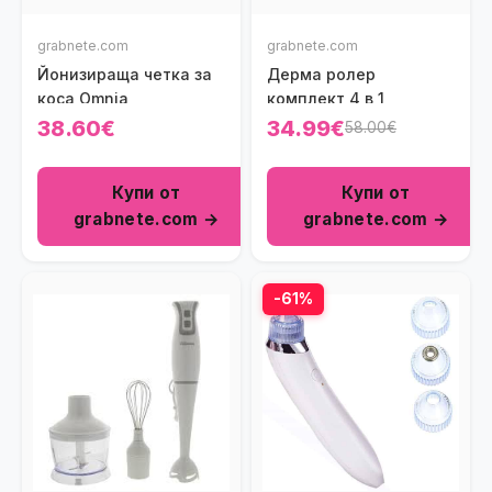
grabnete.com
grabnete.com
Йонизираща четка за
Дерма ролер
коса Omnia
комплект 4 в 1
38.60€
34.99€
58.00€
Купи от
Купи от
grabnete.com →
grabnete.com →
-61%