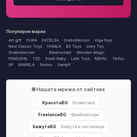
Популярни марки
Art gift
DUKA
EXCELSA
Dreboliikicom
Viga toys
New Classic Toys
HOMLA
BS Toys
ooky Toy
Grabnetecom
Biberschatz
Wooden Magic
PENSOFAL
F2D
Svetli Baby
Lelin Toys
MEPAL
Teifoc
SP
MARIELA
Sevtex
SampP
🌐 Нашата мрежа от сайтове
КрасотаBG
· Козметика
FreelanceBG
· Фрийлансъри
БижутаBG
· Бижута и часовници