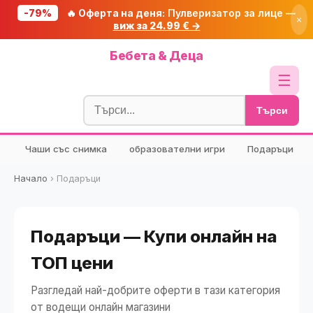
-79%
🔥 Оферта на деня:
Пулверизатор за лице —
×
виж за 24.99 € →
Начало
Бебета & Деца
🔥 Намаления
☰
Блог
Търси
🧮 Калкулатори
Чаши със снимка
образователни игри
Подаръци
🔍 Намери продукт
🎁 Подарък
Начало
›
Подаръци
🎟️ Купони
Подаръци — Купи онлайн на
ТОП цени
Разгледай най-добрите оферти в тази категория
от водещи онлайн магазини