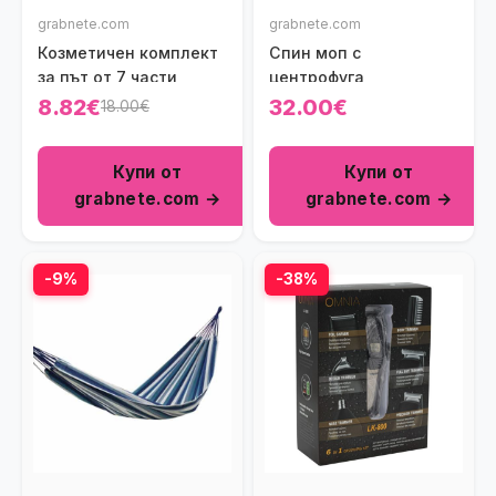
grabnete.com
grabnete.com
Козметичен комплект
Спин моп с
за път от 7 части
центрофуга
8.82€
32.00€
18.00€
Купи от
Купи от
grabnete.com →
grabnete.com →
-9%
-38%