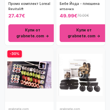
Промо комплект Loreal
Бебе Йода - плюшена
Revitalift
играчка
27.47€
49.99€
70.00€
Купи от
Купи от
grabnete.com →
grabnete.com →
-30%
grabnete.com
grabnete.com