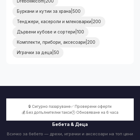
Dreboliikicom|200
Буркани и кутии за храна|500
Тенджери, касероли и млековарки|200
Дървени кубове и сортери|100
Комплекти, прибори, аксесоари|200
Играчки за деца|50
🔒 Сигурно пазаруване
✅ Проверени оферти
💰 Без допълнителни такси
🕒 Обновяване на 6 часа
Бебета & Деца
Всичко за бебето — дрехи, играчки и аксесоари на топ цени