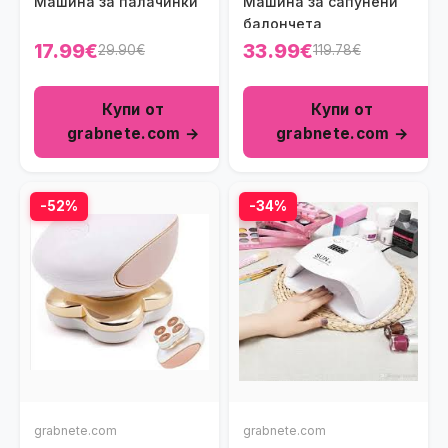
Машина за палачинки
Машина за сапунени
балончета
17.99€
33.99€
29.90€
119.78€
Купи от
Купи от
grabnete.com →
grabnete.com →
-52%
-34%
grabnete.com
grabnete.com