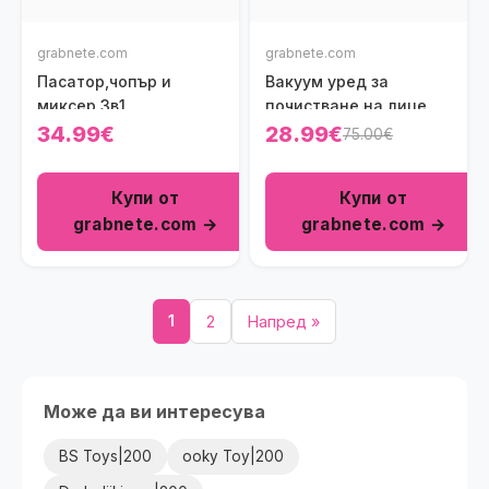
grabnete.com
grabnete.com
Пасатор,чопър и
Вакуум уред за
миксер 3в1
почистване на лице
34.99€
28.99€
75.00€
Купи от
Купи от
grabnete.com →
grabnete.com →
1
2
Напред »
Може да ви интересува
BS Toys|200
ooky Toy|200