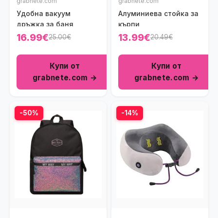
grabnete.com
grabnete.com
Удобна вакуум
Алуминиева стойка за
дръжка за баня
кърпи
16.99€
13.99€
25.00€
20.49€
Купи от
Купи от
grabnete.com →
grabnete.com →
-50%
-14%