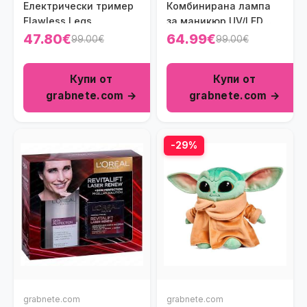
Електрически тример
Комбинирана лампа
Flawless Legs
за маникюр UV/LED
SUN
47.80€
64.99€
99.00€
99.00€
Купи от
Купи от
grabnete.com →
grabnete.com →
-29%
grabnete.com
grabnete.com