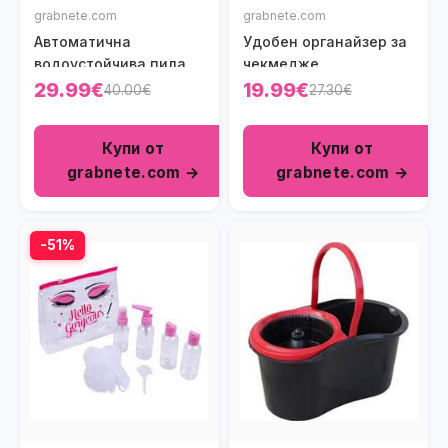
grabnete.com
grabnete.com
Автоматична
Удобен органайзер за
водоустойчива пила
чекмедже
за пети Step Pedi
29.99€
19.99€
40.00€
27.30€
Купи от
Купи от
grabnete.com →
grabnete.com →
-51%