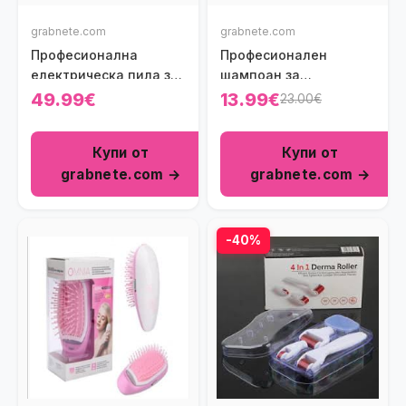
grabnete.com
grabnete.com
Професионална
Професионален
електрическа пила за
шампоан за
маникюр и педикюр
кератинова терапия 3
49.99€
13.99€
23.00€
в 1
Купи от
Купи от
grabnete.com →
grabnete.com →
-40%