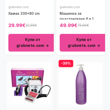
grabnete.com
grabnete.com
Хамак 200x80 cm
Машинка за
подстригване 6 в 1
29.99€
49.99€
32.99€
79.99€
Купи от
Купи от
grabnete.com →
grabnete.com →
-39%