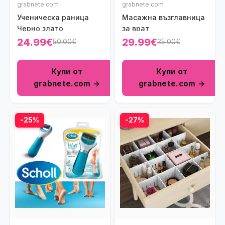
grabnete.com
grabnete.com
Ученическа раница
Масажна възглавница
Черно злато
за врат
24.99€
29.99€
50.00€
35.00€
Купи от
Купи от
grabnete.com →
grabnete.com →
-25%
-27%