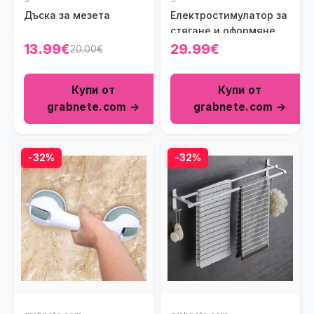
Дъска за мезета
Електростимулатор за
стягане и оформяне
на мускули
13.99€
29.99€
20.00€
Купи от
Купи от
grabnete.com →
grabnete.com →
-32%
-32%