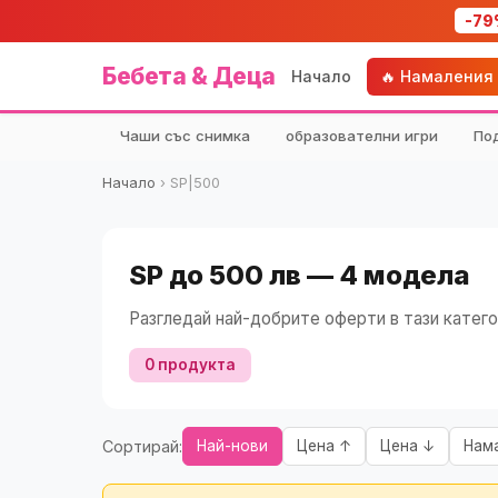
-79
Бебета & Деца
Начало
🔥 Намаления
Чаши със снимка
образователни игри
По
Начало
›
SP|500
SP до 500 лв — 4 модела
Разгледай най-добрите оферти в тази катего
0 продукта
Сортирай:
Най-нови
Цена ↑
Цена ↓
Нам