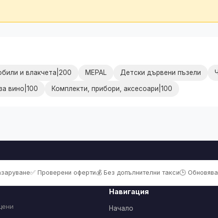
били и влакчета|200
MEPAL
Детски дървени пъзели
за вино|100
Комплекти, прибори, аксесоари|100
пазаруване
✅ Проверени оферти
💰 Без допълнителни такси
🕒 Обновява
Навигация
цени
Начало