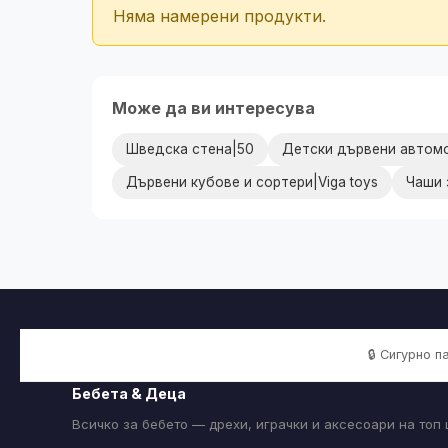
Няма намерени продукти.
Може да ви интересува
Шведска стена|50
Детски дървени автомо
Дървени кубове и сортери|Viga toys
Чаши 
🔒 Сигурно 
Бебета & Деца
Всичко за бебето — дрехи, играчки и аксесоари на топ 