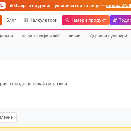
%
🔥 Оферта на деня:
Пулверизатор за лице —
виж за 24.
Блог
🧮 Калкулатори
🔍 Намери продукт
🎁 Пода
даръци
чаши за кафе и чай
чинии
Дървени сувенири
рия от водещи онлайн магазини
аление