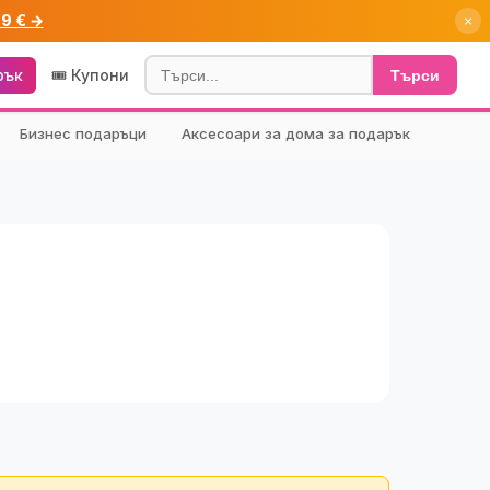
99 € →
×
рък
🎟️ Купони
Търси
Бизнес подаръци
Аксесоари за дома за подарък