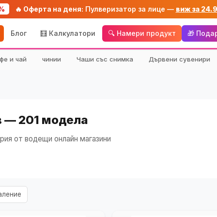
%
🔥 Оферта на деня:
Пулверизатор за лице —
виж за 24.
Блог
🧮 Калкулатори
🔍 Намери продукт
🎁 Пода
фе и чай
чинии
Чаши със снимка
Дървени сувенири
в — 201 модела
рия от водещи онлайн магазини
аление