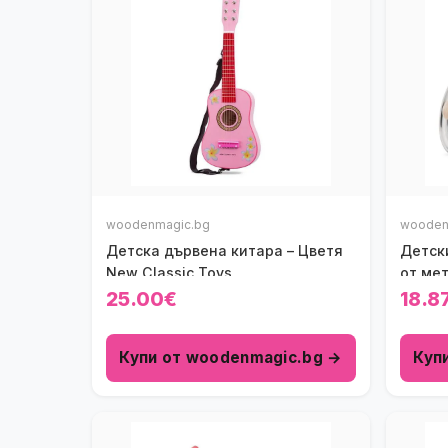
woodenmagic.bg
wooden
Детска дървена китара – Цветя
Детски
New Classic Toys
от мет
Toys
25.00€
18.8
Купи от woodenmagic.bg →
Куп