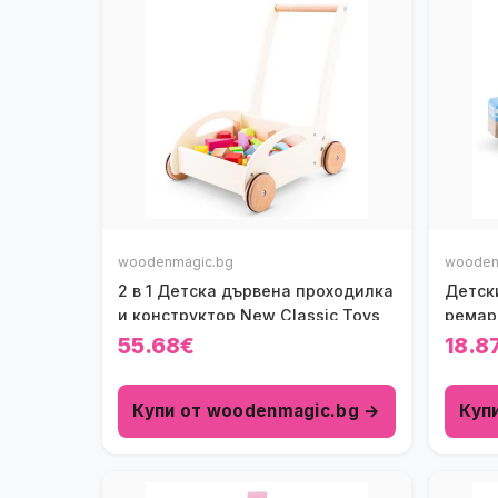
woodenmagic.bg
wooden
2 в 1 Детска дървена проходилка
Детск
и конструктор New Classic Toys
ремар
55.68€
18.8
Купи от woodenmagic.bg →
Куп