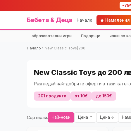
-79
Бебета & Деца
Начало
🔥 Намаления
образователни игри
Подаръци
чаши за ка
Начало
›
New Classic Toys|200
New Classic Toys до 200 л
Разгледай най-добрите оферти в тази катего
201 продукта
от 10€
до 150€
Сортирай:
Най-нови
Цена ↑
Цена ↓
Нам