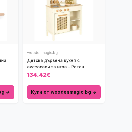
woodenmagic.bg
ина
Детска дървена кухня с
аксеосари за игра - Ратан
134.42€
bg →
Купи от woodenmagic.bg →