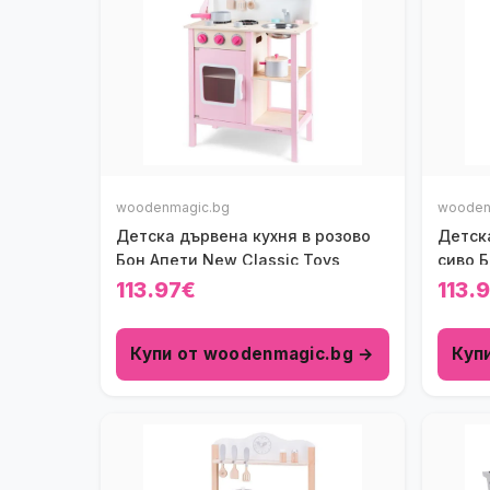
woodenmagic.bg
wooden
Детска дървена кухня в розово
Детска
Бон Апети New Classic Toys
сиво Б
113.97€
113.
Купи от woodenmagic.bg →
Куп