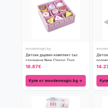
woodenmagic.bg
wooden
Детски дървен комплект със
Детск
сладкиши New Classic Toys
розово
18.87€
14.2
Купи от woodenmagic.bg →
Куп