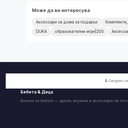
Може да ви интересува
Аксесоари за дома за подарък
Комплекти,
DUKA
образователни игри|200
Аксесоа
🔒 Сигурно 
Бебета & Деца
Всичко за бебето — дрехи, играчки и аксесоари на топ 