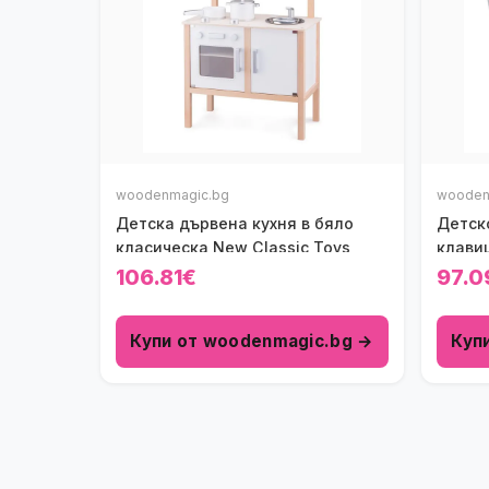
woodenmagic.bg
wooden
Детска дървена кухня в бяло
Детск
класическа New Classic Toys
клави
Toys
106.81€
97.0
Купи от woodenmagic.bg →
Куп