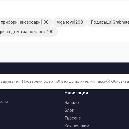
 прибори, аксесоари|100
Viga toys|200
Подаръци|Grabnet
ри за дома за подарък|100
пазаруване
✅ Проверени оферти
💰 Без допълнителни такси
🕒 Обновява
Навигация
цени
Начало
Блог
Търсене
Как печелим