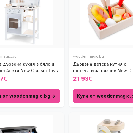
magic.bg
woodenmagic.bg
 дървена кухня в бяло и
Дървена детска кутия с
он Апети New Classic Toys
продукти за рязане New Cl
Toys
97€
21.93€
и от woodenmagic.bg →
Купи от woodenmagic.