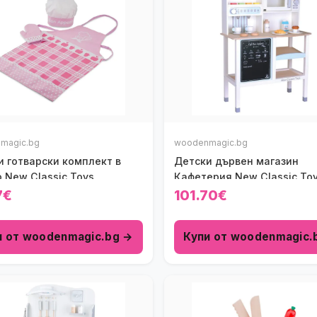
magic.bg
woodenmagic.bg
и готварски комплект в
Детски дървен магазин
 New Classic Toys
Кафетерия New Classic To
7€
101.70€
и от woodenmagic.bg →
Купи от woodenmagic.