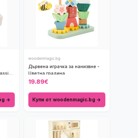
woodenmagic.bg
Дървена играчка за нанизвне -
assic
Цветна градина
19.89€
bg →
Купи от woodenmagic.bg →