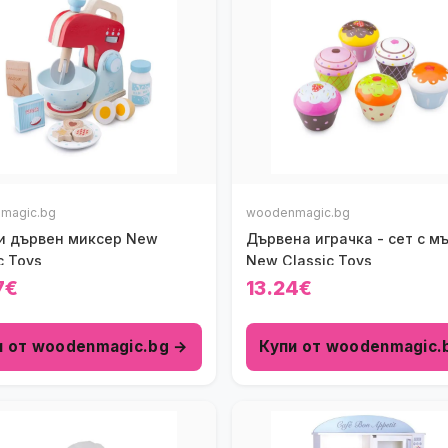
magic.bg
woodenmagic.bg
и дървен миксер New
Дървена играчка - сет с м
c Toys
New Classic Toys
7€
13.24€
и от woodenmagic.bg →
Купи от woodenmagic.