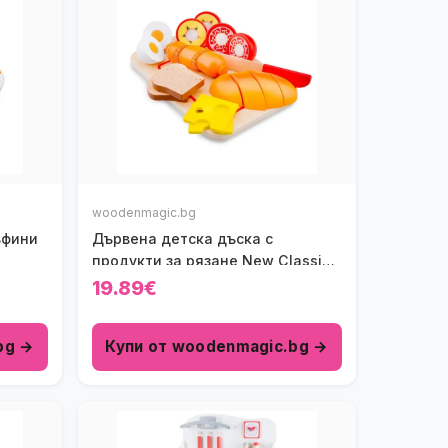
woodenmagic.bg
ъфини
Дървена детска дъска с
продукти за рязане New Classic
Toys
19.89€
bg →
Купи от woodenmagic.bg →