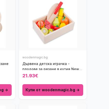
woodenmagic.bg
язане
Дървена детска играчка -
плодове за рязане в кутия New
Classic Toys
21.93€
bg →
Купи от woodenmagic.bg →