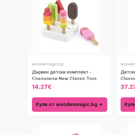
woodenmagic.bg
wooden
Дървен детски комплект -
Детск
Сладоледи New Classic Toys
Classi
14.27€
37.2
Купи от woodenmagic.bg →
Куп