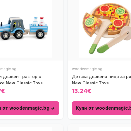
magic.bg
woodenmagic.bg
и дървен трактор с
Детска дървена пица за р
ке New Classic Toys
New Classic Toys
7€
13.24€
и от woodenmagic.bg →
Купи от woodenmagic.