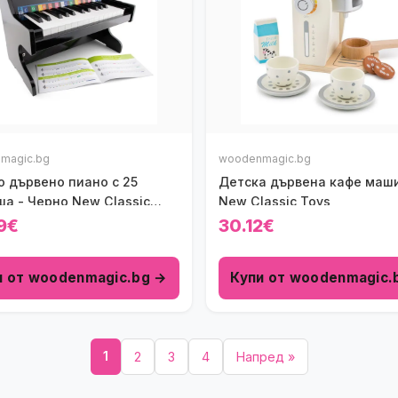
magic.bg
woodenmagic.bg
о дървено пиано с 25
Детска дървена кафе маш
ша - Черно New Classic
New Classic Toys
9€
30.12€
и от woodenmagic.bg →
Купи от woodenmagic.
1
2
3
4
Напред »