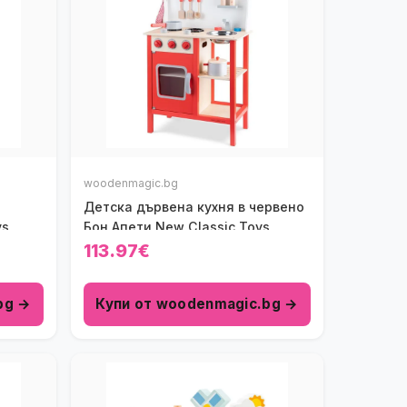
woodenmagic.bg
Детска дървена кухня в червено
ys
Бон Апети New Classic Toys
113.97€
bg →
Купи от woodenmagic.bg →