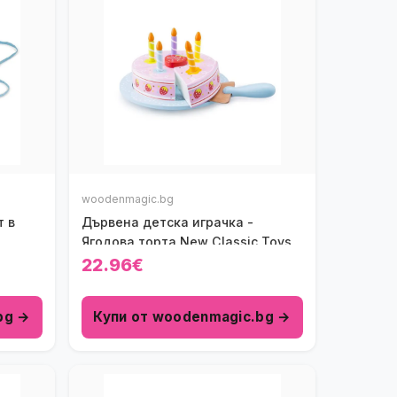
woodenmagic.bg
т в
Дървена детска играчка -
Ягодова торта New Classic Toys
22.96€
bg →
Купи от woodenmagic.bg →