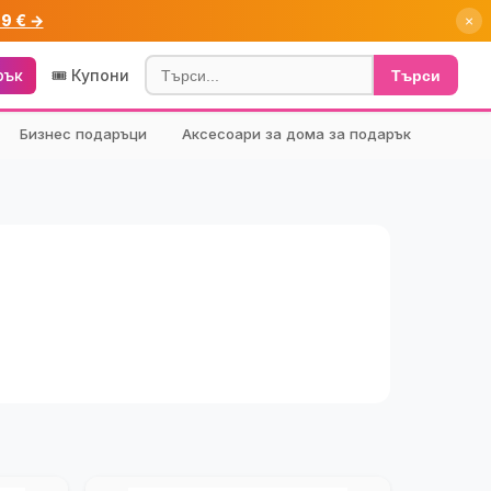
99 € →
×
рък
🎟️ Купони
Търси
Бизнес подаръци
Аксесоари за дома за подарък