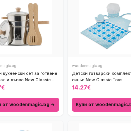
magic.bg
woodenmagic.bg
 кухненски сет за готвене
Детски готварски комплек
ал и дърво New Classic
синьо New Classic Toys
7€
14.27€
и от woodenmagic.bg →
Купи от woodenmagic.