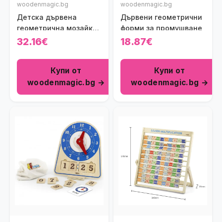
woodenmagic.bg
woodenmagic.bg
Детска дървена
Дървени геометрични
геометрична мозайка
форми за промушване
с шаблони Viga toys
32.16€
18.87€
Купи от
Купи от
woodenmagic.bg →
woodenmagic.bg →