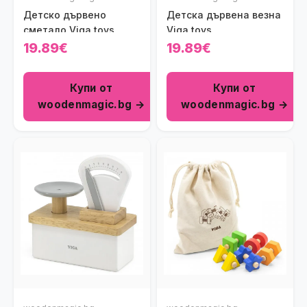
Детско дървено
Детска дървена везна
сметало Viga toys
Viga toys
19.89€
19.89€
Купи от
Купи от
woodenmagic.bg →
woodenmagic.bg →