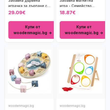
Забавна дървена
Забавна магнитна
играчка за дърпане с
игра - Семейство
активности
мечета
29.09€
18.87€
Купи от
Купи от
woodenmagic.bg →
woodenmagic.bg →
woodenmagic.bg
woodenmagic.bg