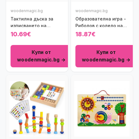
woodenmagic.bg
woodenmagic.bg
Тактилна дъска за
Образователна игра -
изписването на
Риболов с колело на
графични модели
цветовете
10.69€
18.87€
Купи от
Купи от
woodenmagic.bg →
woodenmagic.bg →