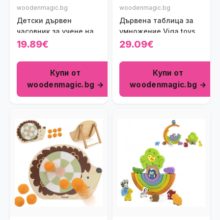
woodenmagic.bg
woodenmagic.bg
Детски дървен
Дървена таблица за
часовник за учене на
умножение Viga toys
часа Viga toys
19.89€
29.09€
Купи от
Купи от
woodenmagic.bg →
woodenmagic.bg →