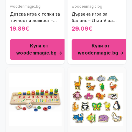
woodenmagic.bg
woodenmagic.bg
Детска игра с топки за
Дървена игра за
точност и ловкост -
баланс – Дъга Viga
Таралеж
toys
19.89€
29.09€
Купи от
Купи от
woodenmagic.bg →
woodenmagic.bg →