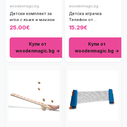
woodenmagic.bg
woodenmagic.bg
Детски комплект за
Детска играчка
игра с въже и макари
Телефон от
консервени кутии
25.00€
15.29€
Купи от
Купи от
woodenmagic.bg →
woodenmagic.bg →