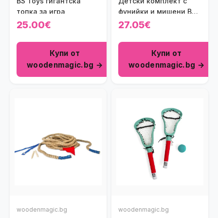
BS Toys гигантска
Детски комплект с
топка за игра
фунийки и мишени BS
Toys
25.00€
27.05€
Купи от
Купи от
woodenmagic.bg →
woodenmagic.bg →
woodenmagic.bg
woodenmagic.bg