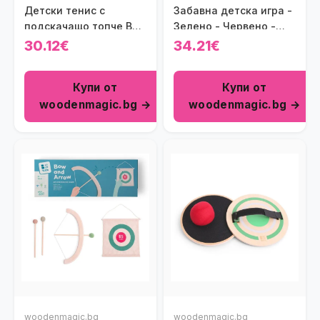
Детски тенис с
Забавна детска игра -
подскачащо топче BS
Зелено - Червено -
Toys
Стоп
30.12€
34.21€
Купи от
Купи от
woodenmagic.bg →
woodenmagic.bg →
woodenmagic.bg
woodenmagic.bg