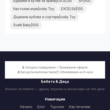
Буркани и кутии за храна|EXCELSA
SP|500
Настолни игри|ooky Toy
EXCELSA|100
Дървени кубове и сортери|ooky Toy
Svetli Baby|500
🔒 Сигурно пазаруване
✅ Проверени оферти
💰 Без допълнителни такси
🕒 Обновяване на 6 часа
Бебета & Деца
Всичко за бебето — дрехи, играчки и аксесоари на топ цени
Навигация
Начало
Блог
Търсене
Как печелим