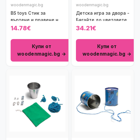
woodenmagic.bg
woodenmagic.bg
BS toys Стик за
Детска игра за двора -
въртене и правене на
Бягайте до цветовете
номера
14.78€
34.21€
Купи от
Купи от
woodenmagic.bg →
woodenmagic.bg →