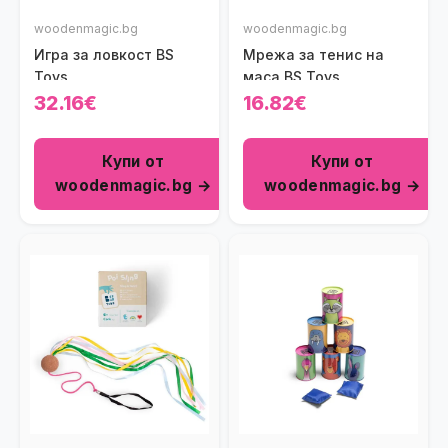
woodenmagic.bg
woodenmagic.bg
Игра за ловкост BS
Мрежа за тенис на
Toys
маса BS Toys
32.16€
16.82€
Купи от
Купи от
woodenmagic.bg →
woodenmagic.bg →