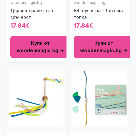
woodenmagic.bg
woodenmagic.bg
Дървена ракета за
BS toys игра - Летяща
сръчност
топка
17.84€
17.84€
Купи от
Купи от
woodenmagic.bg →
woodenmagic.bg →