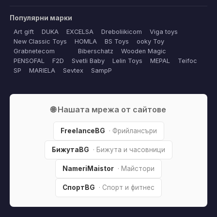
Популярни марки
Art gift
DUKA
EXCELSA
Dreboliikicom
Viga toys
New Classic Toys
HOMLA
BS Toys
ooky Toy
Grabnetecom
Biberschatz
Wooden Magic
PENSOFAL
F2D
Svetli Baby
Lelin Toys
MEPAL
Teifoc
SP
MARIELA
Sevtex
SampP
🌐 Нашата мрежа от сайтове
FreelanceBG
· Фрийлансъри
БижутаBG
· Бижута и часовници
NameriMaistor
· Майстори
СпортBG
· Спорт и фитнес