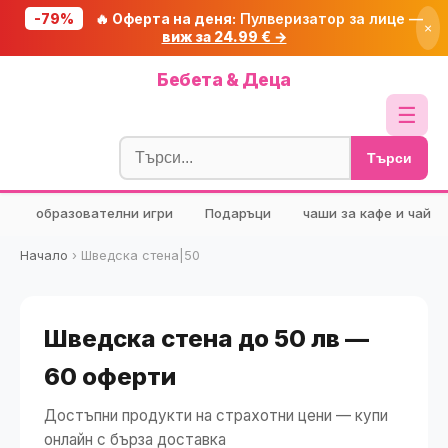
-79%
🔥 Оферта на деня:
Пулверизатор за лице —
×
виж за 24.99 € →
Начало
Бебета & Деца
🔥 Намаления
☰
Блог
Търси
🧮 Калкулатори
образователни игри
Подаръци
чаши за кафе и чай
🔍 Намери продукт
🎁 Подарък
Начало
›
Шведска стена|50
🎟️ Купони
Шведска стена до 50 лв —
60 оферти
Достъпни продукти на страхотни цени — купи
онлайн с бърза доставка