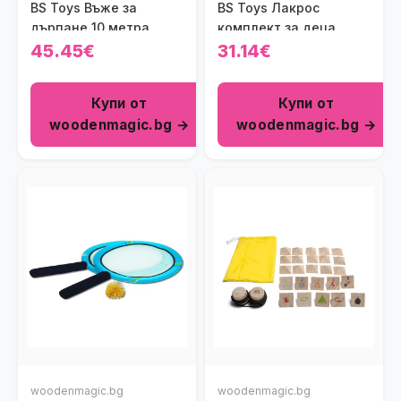
BS Toys Въже за
BS Toys Лакрос
дърпане 10 метра
комплект за деца
45.45€
31.14€
Купи от
Купи от
woodenmagic.bg →
woodenmagic.bg →
woodenmagic.bg
woodenmagic.bg