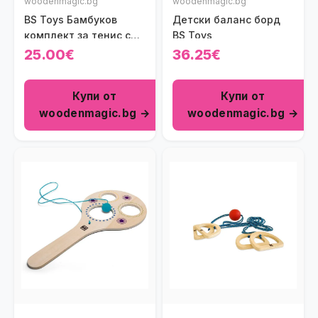
woodenmagic.bg
woodenmagic.bg
BS Toys Бамбуков
Детски баланс борд
комплект за тенис с
BS Toys
пулче
25.00€
36.25€
Купи от
Купи от
woodenmagic.bg →
woodenmagic.bg →