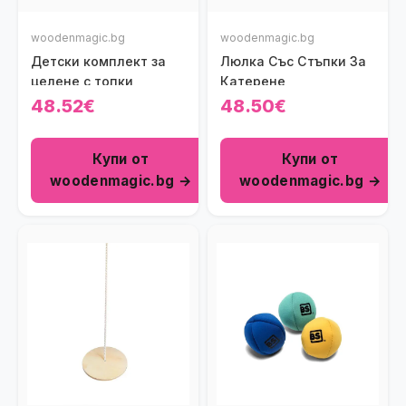
woodenmagic.bg
woodenmagic.bg
Детски комплект за
Люлка Със Стъпки За
целене с топки
Катерене
48.52€
48.50€
Купи от
Купи от
woodenmagic.bg →
woodenmagic.bg →