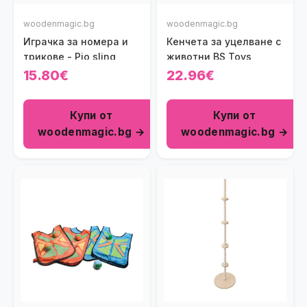
woodenmagic.bg
woodenmagic.bg
Играчка за номера и
Кенчета за уцелване с
трикове - Pio sling
животни BS Toys
15.80€
22.96€
Купи от
Купи от
woodenmagic.bg →
woodenmagic.bg →