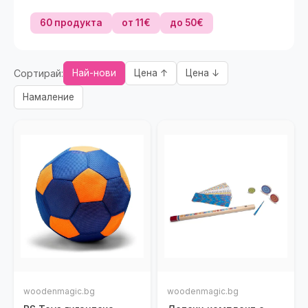
60 продукта
от 11€
до 50€
Сортирай:
Най-нови
Цена ↑
Цена ↓
Намаление
woodenmagic.bg
woodenmagic.bg