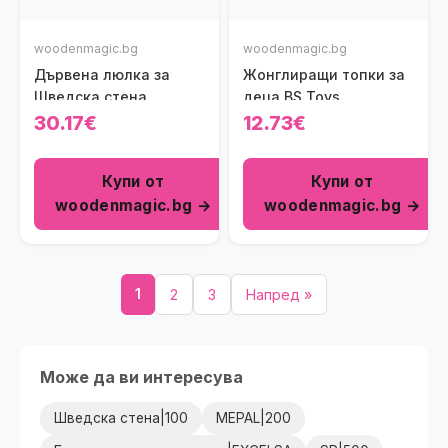
woodenmagic.bg
woodenmagic.bg
Дървена люлка за
Жонглиращи топки за
Шведска стена
деца BS Toys
30.17€
12.73€
Купи от
Купи от
woodenmagic.bg →
woodenmagic.bg →
1
2
3
Напред »
Може да ви интересува
Шведска стена|100
MEPAL|200