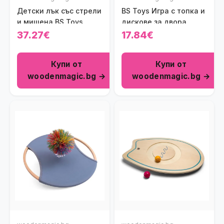
Детски лък със стрели
BS Toys Игра с топка и
и мишена BS Toys
дискове за двора
37.27€
17.84€
Купи от
Купи от
woodenmagic.bg →
woodenmagic.bg →