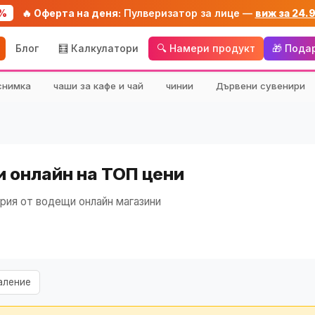
%
🔥 Оферта на деня:
Пулверизатор за лице —
виж за 24.
Блог
🧮 Калкулатори
🔍 Намери продукт
🎁 Пода
снимка
чаши за кафе и чай
чинии
Дървени сувенири
 онлайн на ТОП цени
рия от водещи онлайн магазини
аление