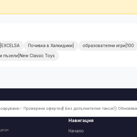
й|EXCELSA
Почивка в Халкидики|
образователни игри|100
 пъзели|New Classic Toys
пазаруване
✅ Проверени оферти
💰 Без допълнителни такси
🕒 Обновява
Навигация
цени
Начало