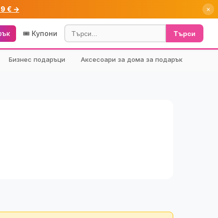
99 € →
×
рък
🎟️ Купони
Търси
Бизнес подаръци
Аксесоари за дома за подарък