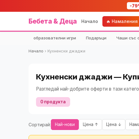
-79
Бебета & Деца
Начало
🔥 Намаления
образователни игри
Подаръци
Чаши със 
Начало
›
Кухненски джаджи
Кухненски джаджи — Купи
Разгледай най-добрите оферти в тази катего
0 продукта
Сортирай:
Най-нови
Цена ↑
Цена ↓
Нам