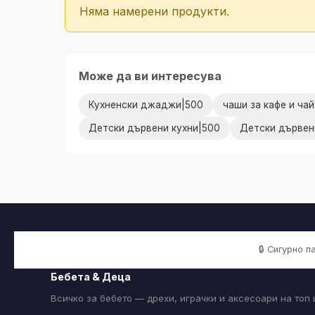
Няма намерени продукти.
Може да ви интересува
Кухненски джаджи|500
чаши за кафе и ча
Детски дървени кухни|500
Детски дървени
🔒 Сигурно 
Бебета & Деца
Всичко за бебето — дрехи, играчки и аксесоари на топ 