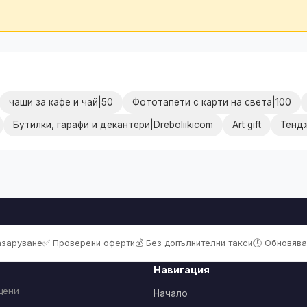
чаши за кафе и чай|50
Фототапети с карти на света|100
Бутилки, гарафи и декантери|Dreboliikicom
Art gift
Тендж
пазаруване
✅ Проверени оферти
💰 Без допълнителни такси
🕒 Обновява
Навигация
цени
Начало