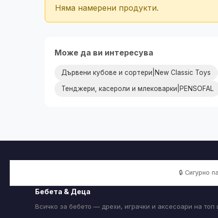
Няма намерени продукти.
Може да ви интересува
Дървени кубове и сортери|New Classic Toys
Тенджери, касероли и млековарки|PENSOFAL
🔒 Сигурно 
Бебета & Деца
Всичко за бебето — дрехи, играчки и аксесоари на топ 