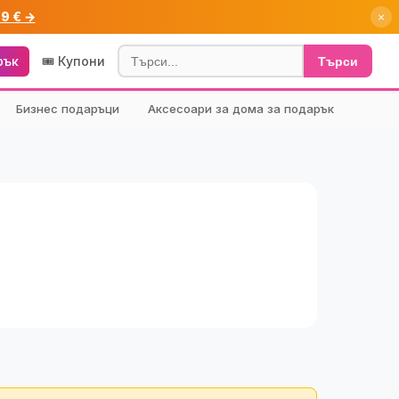
99 € →
×
рък
🎟️ Купони
Търси
Бизнес подаръци
Аксесоари за дома за подарък