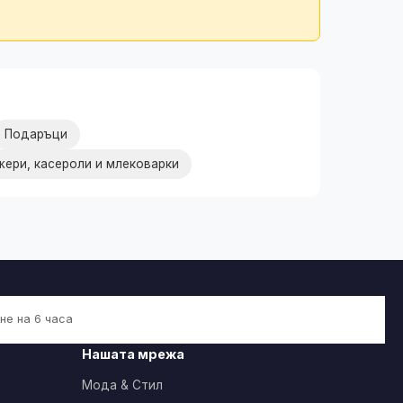
Подаръци
ери, касероли и млековарки
не на 6 часа
Нашата мрежа
Мода & Стил