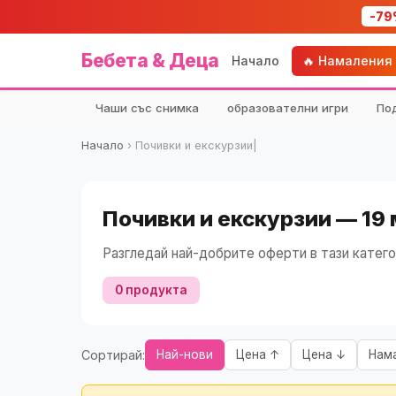
-79
Бебета & Деца
Начало
🔥 Намаления
Чаши със снимка
образователни игри
По
Начало
›
Почивки и екскурзии|
Почивки и екскурзии — 19
Разгледай най-добрите оферти в тази катего
0 продукта
Сортирай:
Най-нови
Цена ↑
Цена ↓
Нам