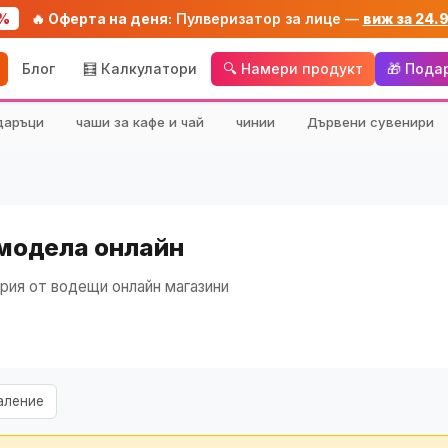
%
🔥 Оферта на деня:
Пулверизатор за лице —
виж за 24.
Блог
🧮 Калкулатори
🔍 Намери продукт
🎁 Пода
даръци
чаши за кафе и чай
чинии
Дървени сувенири
 модела онлайн
рия от водещи онлайн магазини
аление