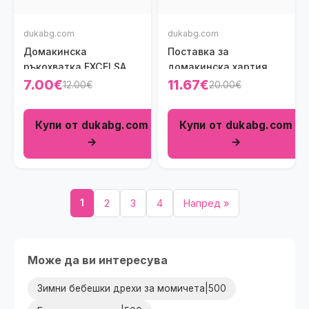
dukabg.com
dukabg.com
Домакинска
Поставка за
ръкохватка EXCELSA
домакинска хартия
NEW DELHI 20x20 см.
EXCELSA ELEGANCE
7.00€
11.67€
12.00€
20.00€
Купи от dukabg.com
Купи от dukabg.com
→
→
1
2
3
4
Напред »
Може да ви интересува
Зимни бебешки дрехи за момичета|500