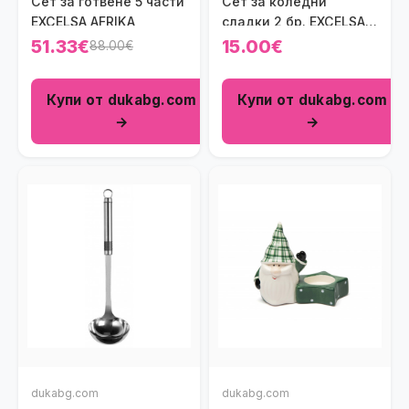
Сет за готвене 5 части
Сет за коледни
EXCELSA AFRIKA
сладки 2 бр. EXCELSA
WONDERFUL GINGER,
51.33€
15.00€
88.00€
дядо коледа
Купи от dukabg.com
Купи от dukabg.com
→
→
dukabg.com
dukabg.com