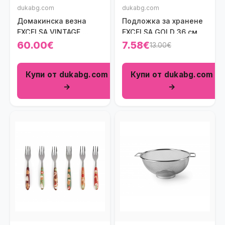
dukabg.com
dukabg.com
Домакинска везна
Подложка за хранене
EXCELSA VINTAGE,
EXCELSA GOLD 36 см.
бежов
60.00€
7.58€
13.00€
Купи от dukabg.com
Купи от dukabg.com
→
→