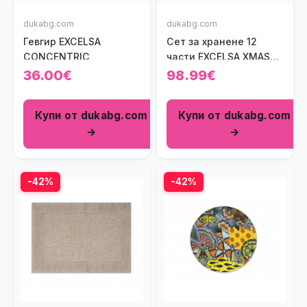
dukabg.com
dukabg.com
Гевгир ЕXCELSA
Сет за хранене 12
CONCENTRIC
части EXCELSA XMAS
SWEET PASTELS
36.00€
98.99€
Купи от dukabg.com
Купи от dukabg.com
→
→
-42%
-42%