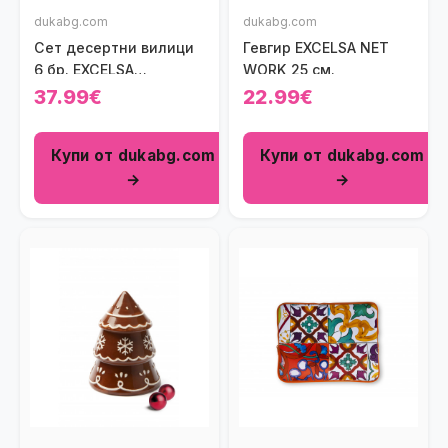
dukabg.com
dukabg.com
Сет десертни вилици
Гевгир EXCELSA NET
6 бр. EXCELSA
WORK 25 см.
WONDERFUL GINGER
37.99€
22.99€
Купи от dukabg.com
Купи от dukabg.com
→
→