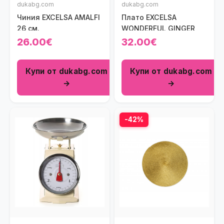
dukabg.com
dukabg.com
Чиния EXCELSA AMALFI
Плато EXCELSA
26 см.
WONDERFUL GINGER
26.00€
32.00€
Купи от dukabg.com
Купи от dukabg.com
→
→
-42%