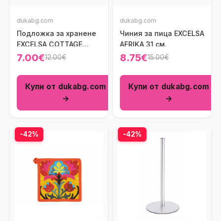
dukabg.com
dukabg.com
Подложка за хранене
Чиния за пица EXCELSA
EXCELSA COTTAGE
AFRIKA 31 см.
48х33 см., бежов
7.00€
8.75€
12.00€
15.00€
Купи от dukabg.com
Купи от dukabg.com
→
→
-42%
-42%