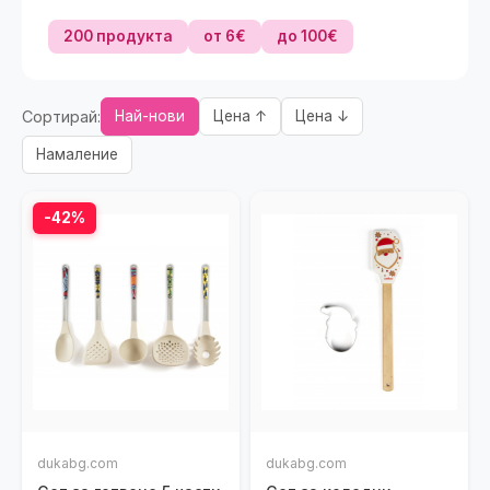
200 продукта
от 6€
до 100€
Сортирай:
Най-нови
Цена ↑
Цена ↓
Намаление
-42%
dukabg.com
dukabg.com