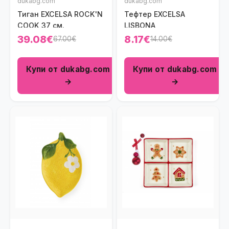
dukabg.com
dukabg.com
Тиган EXCELSA ROCK'N
Тефтер EXCELSA
COOK 37 см.
LISBONA
39.08€
8.17€
67.00€
14.00€
Купи от dukabg.com
Купи от dukabg.com
→
→