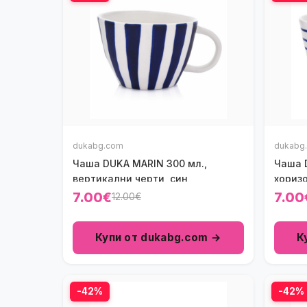
dukabg.com
dukabg
Чаша DUKA MARIN 300 мл.,
Чаша 
вертикални черти, син
хоризо
7.00€
7.00
12.00€
Купи от dukabg.com →
К
-42%
-42%