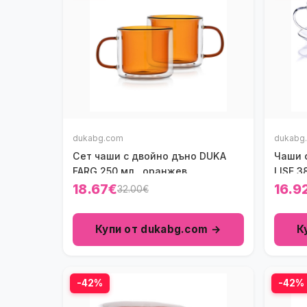
dukabg.com
dukabg
Сет чаши с двойно дъно DUKA
Чаши 
FARG 250 мл., оранжев
LISE 3
18.67€
16.9
32.00€
Купи от dukabg.com →
К
-42%
-42%