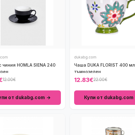
.com
dukabg.com
с чиния HOMLA SIENA 240
Чаша DUKA FLORIST 400 мл.
ерен
тъмнозелен
€
12.83€
12.00€
22.00€
упи от dukabg.com →
Купи от dukabg.com