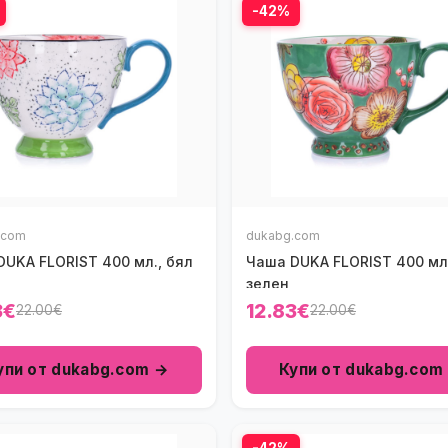
-42%
.com
dukabg.com
DUKA FLORIST 400 мл., бял
Чаша DUKA FLORIST 400 мл.
зелен
3€
12.83€
22.00€
22.00€
упи от dukabg.com →
Купи от dukabg.com
-42%