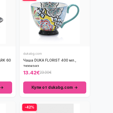
dukabg.com
ARK 60
Чаша DUKA FLORIST 400 мл.,
тюркоаз
13.42€
23.00€
 →
Купи от dukabg.com →
-42%