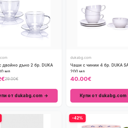
.com
dukabg.com
с двойно дъно 2 бр. DUKA
Чаши с чинии 4 бр. DUKA S
80 мл.
200 мл.
2€
40.00€
29.00€
упи от dukabg.com →
Купи от dukabg.com
-42%