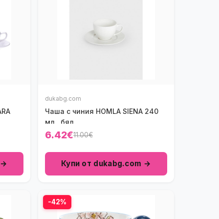
dukabg.com
ARA
Чаша с чиния HOMLA SIENA 240
мл., бял
6.42€
11.00€
 →
Купи от dukabg.com →
-42%