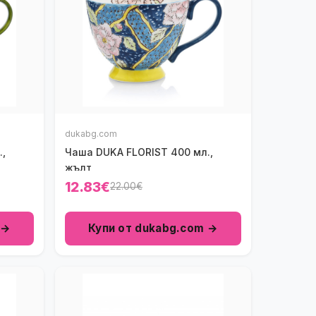
dukabg.com
,
Чаша DUKA FLORIST 400 мл.,
жълт
12.83€
22.00€
 →
Купи от dukabg.com →