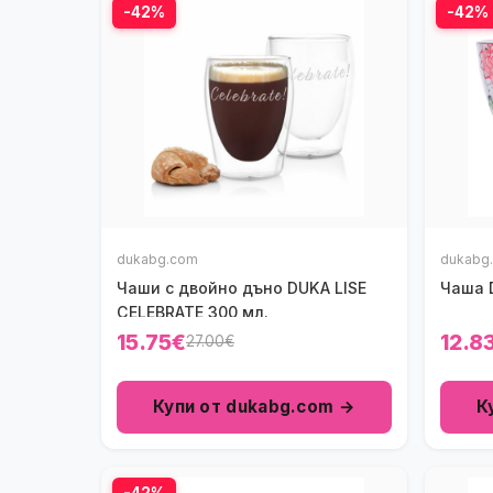
-42%
-42%
dukabg.com
dukabg
Чаши с двойно дъно DUKA LISE
Чаша 
CELEBRATE 300 мл.
15.75€
12.8
27.00€
Купи от dukabg.com →
К
-42%