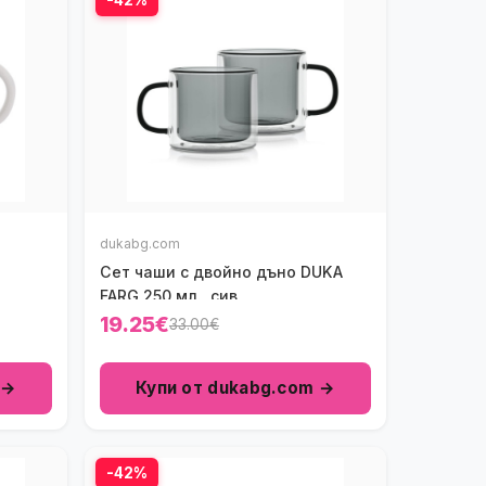
dukabg.com
Сет чаши с двойно дъно DUKA
FARG 250 мл., сив
19.25€
33.00€
 →
Купи от dukabg.com →
-42%