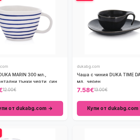
.com
dukabg.com
DUKA MARIN 300 мл.,
Чаша с чиния DUKA TIME D
нтални тънки черти, син
мл., черен
€
7.58€
12.00€
13.00€
упи от dukabg.com →
Купи от dukabg.com