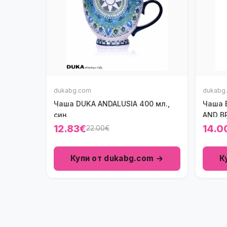
dukabg.com
dukabg
Чаша DUKA ANDALUSIA 400 мл.,
Чаша 
син
AND B
12.83€
14.0
22.00€
Купи от dukabg.com →
К