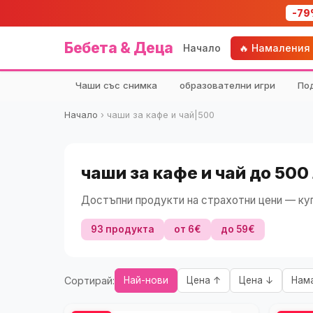
-79
Бебета & Деца
Начало
🔥 Намаления
Чаши със снимка
образователни игри
По
Начало
›
чаши за кафе и чай|500
чаши за кафе и чай до 500
Достъпни продукти на страхотни цени — куп
93 продукта
от 6€
до 59€
Сортирай:
Най-нови
Цена ↑
Цена ↓
Нам