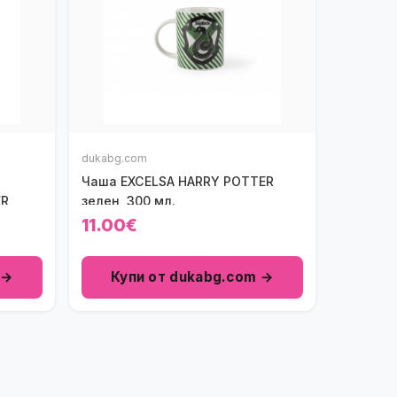
dukabg.com
Чаша EXCELSA HARRY POTTER
ER
зелен, 300 мл.
11.00€
 →
Купи от dukabg.com →