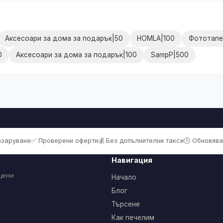
Аксесоари за дома за подарък|50
HOMLA|100
Фототапет
0
Аксесоари за дома за подарък|100
SampP|500
пазаруване
✅ Проверени оферти
💰 Без допълнителни такси
🕒 Обновява
Навигация
цени
Начало
Блог
Търсене
Как печелим