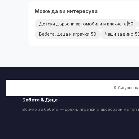
Може да ви интересува
Детски дървени автомобили и влакчета|50
Бебета, деца и играчки|50
Чаши за вино|5
🔒 Сигурно 
Бебета & Деца
Всичко за бебето — дрехи, играчки и аксесоари на топ 