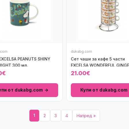
.com
dukabg.com
EXCELSA PEANUTS SHINY
Сет чаши за кафе 5 части
RIGHT 300 мл.
EXCELSA WONDERFUL GING
0€
21.00€
упи от dukabg.com →
Купи от dukabg.com
1
2
3
4
Напред »