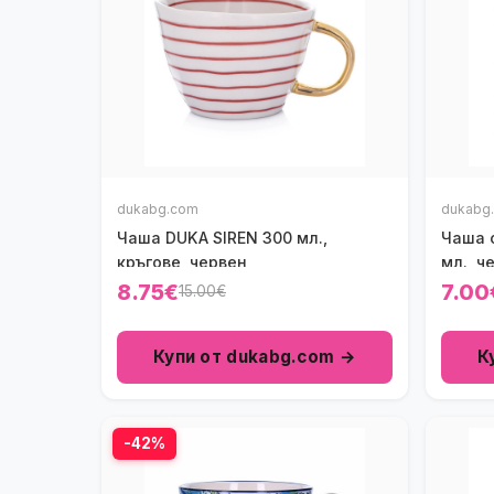
dukabg.com
dukabg
Чаша DUKA SIREN 300 мл.,
Чаша 
кръгове, червен
мл., ч
8.75€
7.00
15.00€
Купи от dukabg.com →
К
-42%