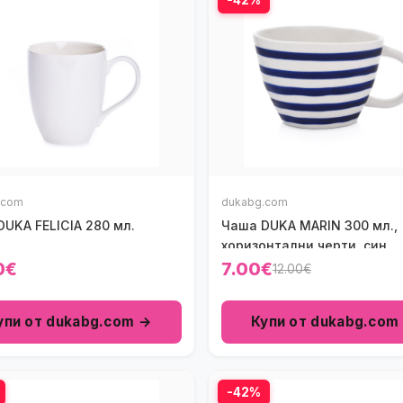
.com
dukabg.com
UKA FELICIA 280 мл.
Чаша DUKA MARIN 300 мл.,
хоризонтални черти, син
0€
7.00€
12.00€
упи от dukabg.com →
Купи от dukabg.com
-42%