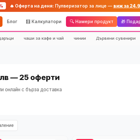
%
🔥 Оферта на деня:
Пулверизатор за лице —
виж за 24.
Блог
🧮 Калкулатори
🔍 Намери продукт
🎁 Пода
даръци
чаши за кафе и чай
чинии
Дървени сувенири
 лв — 25 оферти
и онлайн с бърза доставка
аление