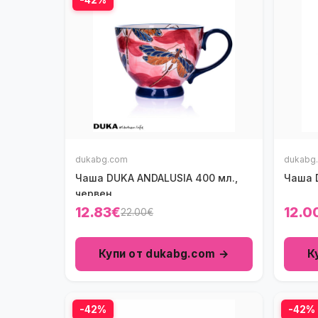
dukabg.com
dukabg
Чаша DUKA ANDALUSIA 400 мл.,
Чаша D
червен
12.83€
12.0
22.00€
Купи от dukabg.com →
К
-42%
-42%