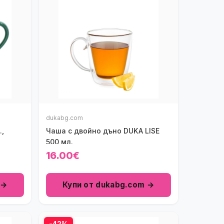
dukabg.com
,
Чаша с двойно дъно DUKA LISE
500 мл.
16.00€
 →
Купи от dukabg.com →
-42%