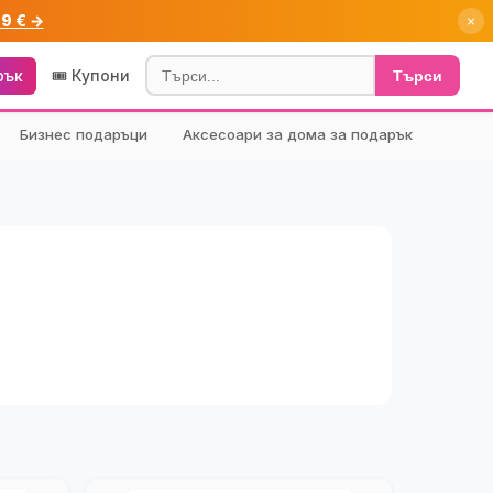
99 € →
×
рък
🎟️ Купони
Търси
Бизнес подаръци
Аксесоари за дома за подарък