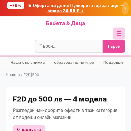
-79%
🔥 Оферта на деня:
Пулверизатор за лице —
×
виж за 24.99 € →
Начало
Бебета & Деца
🔥 Намаления
☰
Блог
Търси
🧮 Калкулатори
Чаши със снимка
образователни игри
Подаръци
🔍 Намери продукт
🎁 Подарък
Начало
›
F2D|500
🎟️ Купони
F2D до 500 лв — 4 модела
Разгледай най-добрите оферти в тази категория
от водещи онлайн магазини
0 продукта