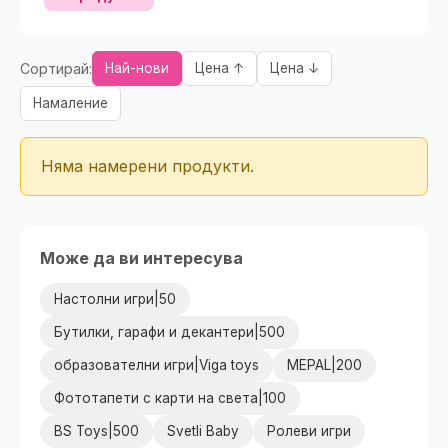
Сортирай:
Най-нови
Цена ↑
Цена ↓
Намаление
Няма намерени продукти.
Може да ви интересува
Настолни игри|50
Бутилки, гарафи и декантери|500
образователни игри|Viga toys
MEPAL|200
Фототапети с карти на света|100
BS Toys|500
Svetli Baby
Ролеви игри