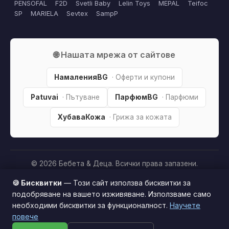
PENSOFAL
F2D
Svetli Baby
Lelin Toys
MEPAL
Teifoc
SP
MARIELA
Sevtex
SampP
🌐 Нашата мрежа от сайтове
НамаленияBG
· Оферти и купони
Patuvai
· Пътуване
ПарфюмBG
· Парфюми
ХубаваКожа
· Грижа за кожата
© 2026 Бебета & Деца. Всички права запазени.
Партньорско разкриване:
Този сайт е независим и
🍪 Бисквитки
— Този сайт използва бисквитки за
съдържа партньорски (affiliate) линкове. Когато купите
подобряване на вашето изживяване. Използваме само
продукт през тях, може да получим малка комисиона от
необходими бисквитки за функционалност.
Научете
Този сайт използва бисквитки за по-добро
магазина —
без
това да оскъпява покупката за вас. Това
повече
потребителско изживяване.
Научи повече
ни помага да поддържаме сайта безплатен.
Как