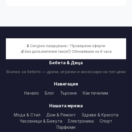
🔒 Сигурно пазаруване
✅ Проверени оферти
💰 Без допълнителни такси
🕒 Обновяване на 6 часа
Бебета & Деца
Всичко за бебето — дрехи, играчки и аксесоари на топ цени
Навигация
Начало
Блог
Търсене
Как печелим
Нашата мрежа
Мода & Стил
Дом & Ремонт
Здраве & Красота
Часовници & Бижута
Електроника
Спорт
Парфюми