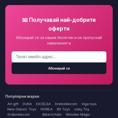
📧 Получавай най-добрите
оферти
Абонирай се за нашия бюлетин и не пропускай
намаленията
Абонирай се
Популярни марки
Art gift
DUKA
EXCELSA
Dreboliikicom
Viga toys
New Classic Toys
HOMLA
BS Toys
ooky Toy
Grabnetecom
Biberschatz
Wooden Magic