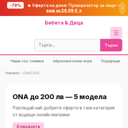
-79%
🔥 Оферта на деня:
Пулверизатор за лице —
×
виж за 24.99 € →
Начало
Бебета & Деца
🔥 Намаления
☰
Блог
Търси
🧮 Калкулатори
Чаши със снимка
образователни игри
Подаръци
🔍 Намери продукт
🎁 Подарък
Начало
›
ONA|200
🎟️ Купони
ONA до 200 лв — 5 модела
Разгледай най-добрите оферти в тази категория
от водещи онлайн магазини
0 продукта