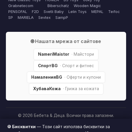
Grabnetecom
Biberschatz
Wooden Magic
PENSOFAL
F2D
Svetli Baby
Lelin Toys
MEPAL
Teifoc
SP
MARIELA
Sevtex
SampP
🌐 Нашата мрежа от сайтове
NameriMaistor
· Майстори
СпортBG
· Спорт и фитнес
НамаленияBG
· Оферти и купони
ХубаваКожа
· Грижа за кожата
© 2026 Бебета & Деца. Всички права запазени.
Партньорско разкриване:
Този сайт е независим и
🍪 Бисквитки
— Този сайт използва бисквитки за
съдържа партньорски (affiliate) линкове. Когато купите