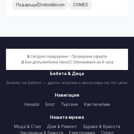
Подаръци|Dreboliikicom
COMES
🔒 Сигурно пазаруване
✅ Проверени оферти
💰 Без допълнителни такси
🕒 Обновяване на 6 часа
Бебета & Деца
Всичко за бебето — дрехи, играчки и аксесоари на топ цени
Навигация
Начало
Блог
Търсене
Как печелим
Нашата мрежа
Мода & Стил
Дом & Ремонт
Здраве & Красота
Часовници & Бижута
Електроника
Спорт