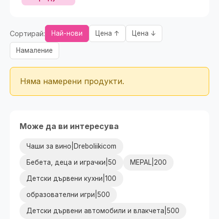
Сортирай:
Най-нови
Цена ↑
Цена ↓
Намаление
Няма намерени продукти.
Може да ви интересува
Чаши за вино|Dreboliikicom
Бебета, деца и играчки|50
MEPAL|200
Детски дървени кухни|100
образователни игри|500
Детски дървени автомобили и влакчета|500