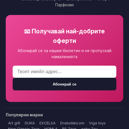
Парфюми
📧 Получавай най-добрите
оферти
Абонирай се за нашия бюлетин и не пропускай
намаленията
Абонирай се
Популярни марки
Art gift
DUKA
EXCELSA
Dreboliikicom
Viga toys
New Classic Toys
HOMLA
BS Toys
ooky Toy