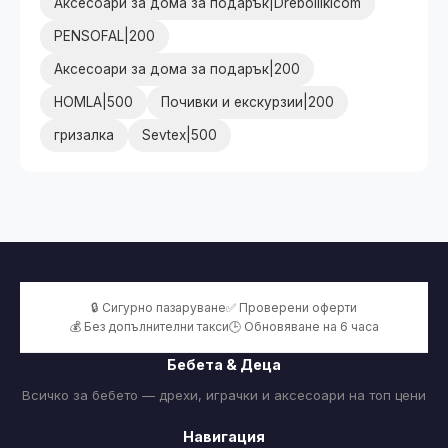
Аксесоари за дома за подарък|Dreboliikicom
PENSOFAL|200
Аксесоари за дома за подарък|200
HOMLA|500
Почивки и екскурзии|200
гризалка
Sevtex|500
🔒 Сигурно пазаруване
✅ Проверени оферти
💰 Без допълнителни такси
🕒 Обновяване на 6 часа
Бебета & Деца
Всичко за бебето — дрехи, играчки и аксесоари на топ цени
Навигация