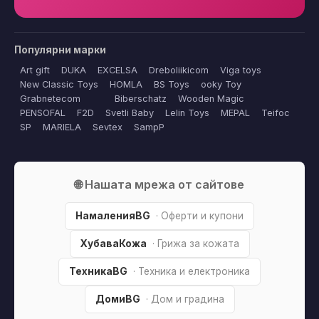
Популярни марки
Art gift
DUKA
EXCELSA
Dreboliikicom
Viga toys
New Classic Toys
HOMLA
BS Toys
ooky Toy
Grabnetecom
Biberschatz
Wooden Magic
PENSOFAL
F2D
Svetli Baby
Lelin Toys
MEPAL
Teifoc
SP
MARIELA
Sevtex
SampP
🌐 Нашата мрежа от сайтове
НамаленияBG
· Оферти и купони
ХубаваКожа
· Грижа за кожата
ТехникаBG
· Техника и електроника
ДомиBG
· Дом и градина