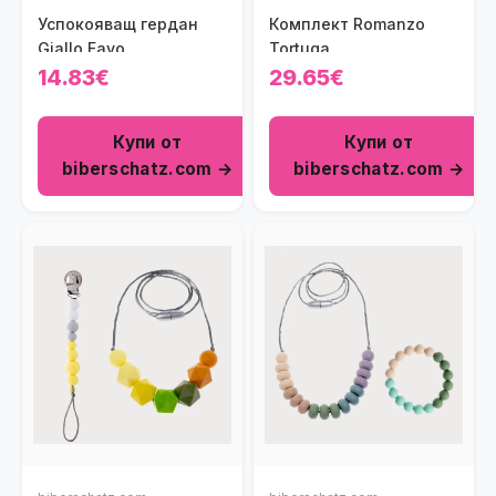
Успокояващ гердан
Комплект Romanzo
Giallo Favo
Tortuga
14.83€
29.65€
Купи от
Купи от
biberschatz.com →
biberschatz.com →