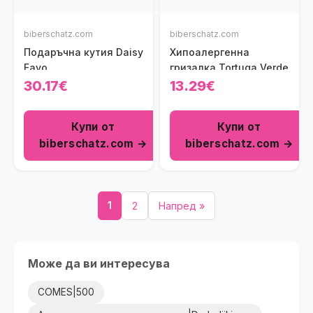
biberschatz.com
biberschatz.com
Подаръчна кутия Daisy
Хипоалергенна
Favo
гризалка Tortuga Verde
30.17€
13.29€
Купи от
Купи от
biberschatz.com →
biberschatz.com →
1
2
Напред »
Може да ви интересува
COMES|500