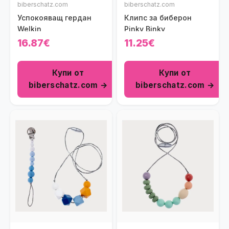
biberschatz.com
biberschatz.com
Успокояващ гердан
Клипс за биберон
Welkin
Pinky Binky
16.87€
11.25€
Купи от
Купи от
biberschatz.com →
biberschatz.com →