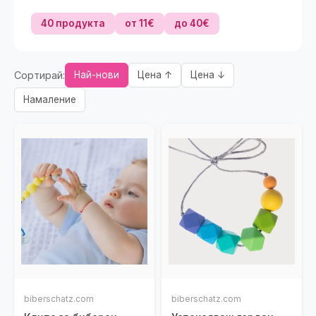
40 продукта
от 11€
до 40€
Сортирай:
Най-нови
Цена ↑
Цена ↓
Намаление
biberschatz.com
biberschatz.com