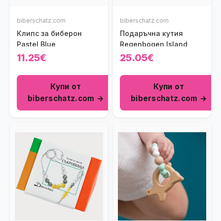
biberschatz.com
biberschatz.com
Клипс за биберон
Подаръчна кутия
Pastel Blue
Regenbogen Island
11.25€
25.05€
Купи от
Купи от
biberschatz.com →
biberschatz.com →