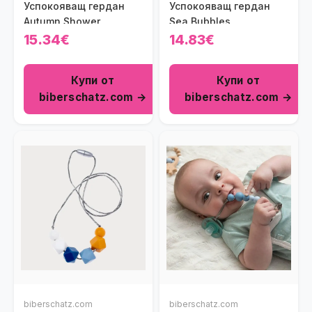
Успокояващ гердан
Успокояващ гердан
Autumn Shower
Sea Bubbles
15.34€
14.83€
Купи от
Купи от
biberschatz.com →
biberschatz.com →
biberschatz.com
biberschatz.com