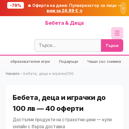
-79%
🔥 Оферта на деня:
Пулверизатор за лице —
×
виж за 24.99 € →
Начало
Бебета & Деца
🔥 Намаления
☰
Блог
Търси
🧮 Калкулатори
образователни игри
Подаръци
Чаши със снимка
🔍 Намери продукт
🎁 Подарък
Начало
›
Бебета, деца и играчки|100
🎟️ Купони
Бебета, деца и играчки до
100 лв — 40 оферти
Достъпни продукти на страхотни цени — купи
онлайн с бърза доставка