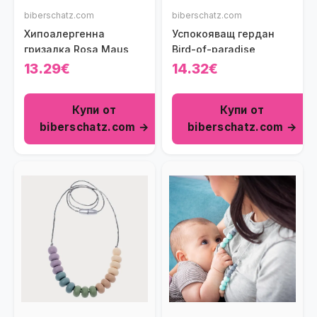
biberschatz.com
biberschatz.com
Хипоалергенна
Успокояващ гердан
гризалка Rosa Maus
Bird-of-paradise
13.29€
14.32€
Купи от
Купи от
biberschatz.com →
biberschatz.com →