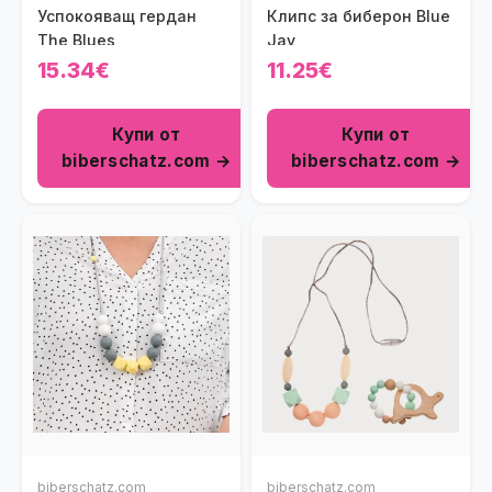
Успокояващ гердан
Клипс за биберон Blue
The Blues
Jay
15.34€
11.25€
Купи от
Купи от
biberschatz.com →
biberschatz.com →
biberschatz.com
biberschatz.com