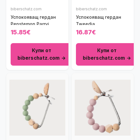
biberschatz.com
biberschatz.com
Успокояващ гердан
Успокояващ гердан
Penstemon Parryi
Tweedia
15.85€
16.87€
Купи от
Купи от
biberschatz.com →
biberschatz.com →