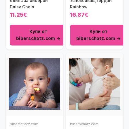
Клипс за биберон
Успокояващ гердан
Daisy Chain
Rainbow
11.25€
16.87€
Купи от
Купи от
biberschatz.com →
biberschatz.com →
biberschatz.com
biberschatz.com