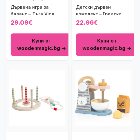
Дървена игра за
Детски дървен
баланс – Дъга Viga
комплект – Градски
toys
автомобили с пътни
29.09€
22.96€
знаци Тooky Toy
Купи от
Купи от
woodenmagic.bg →
woodenmagic.bg →