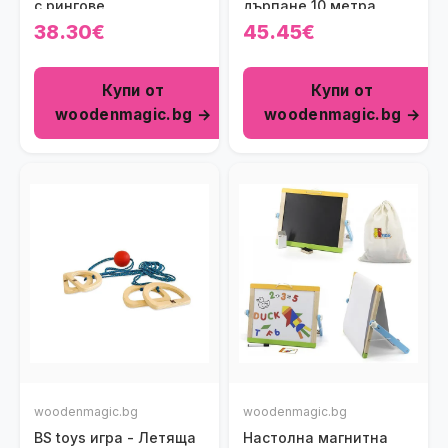
с рингове
дърпане 10 метра
38.30€
45.45€
Купи от
Купи от
woodenmagic.bg →
woodenmagic.bg →
woodenmagic.bg
woodenmagic.bg
BS toys игра - Летяща
Настолна магнитна