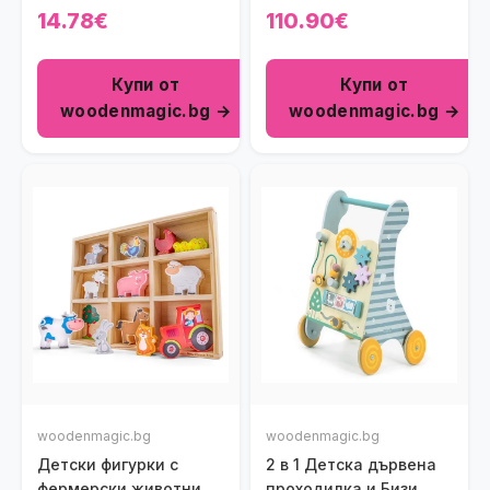
азбука
колела
14.78€
110.90€
Купи от
Купи от
woodenmagic.bg →
woodenmagic.bg →
woodenmagic.bg
woodenmagic.bg
Детски фигурки с
2 в 1 Детска дървена
фермерски животни
проходилка и Бизи