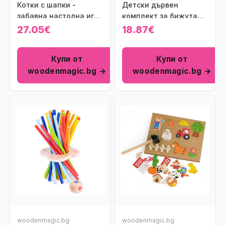
Котки с шапки -
Детски дървен
забавна настолна игра
комплект за бижута
за деца
Viga toys
27.05€
18.87€
Купи от
Купи от
woodenmagic.bg →
woodenmagic.bg →
woodenmagic.bg
woodenmagic.bg