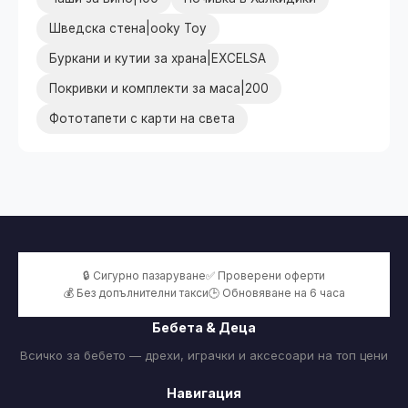
Шведска стена|ooky Toy
Буркани и кутии за храна|EXCELSA
Покривки и комплекти за маса|200
Фототапети с карти на света
🔒 Сигурно пазаруване
✅ Проверени оферти
💰 Без допълнителни такси
🕒 Обновяване на 6 часа
Бебета & Деца
Всичко за бебето — дрехи, играчки и аксесоари на топ цени
Навигация