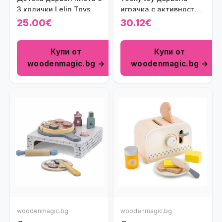
3 колички Lelin Toys
играчка с активности -
Ракета
25.00€
30.12€
Купи от
Купи от
woodenmagic.bg →
woodenmagic.bg →
woodenmagic.bg
woodenmagic.bg