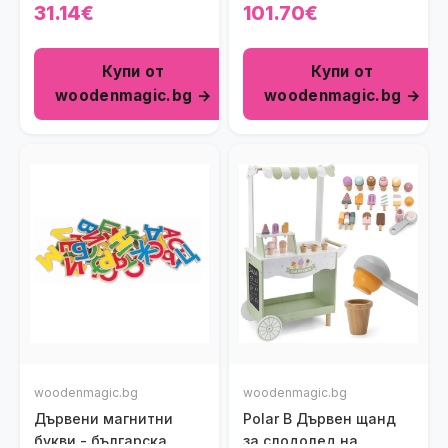
мишени
New Classic Toys
31.14€
101.70€
Купи от
Купи от
woodenmagic.bg →
woodenmagic.bg →
woodenmagic.bg
woodenmagic.bg
Дървени магнитни
Polar B Дървен щанд
букви - българска
за слодолед на