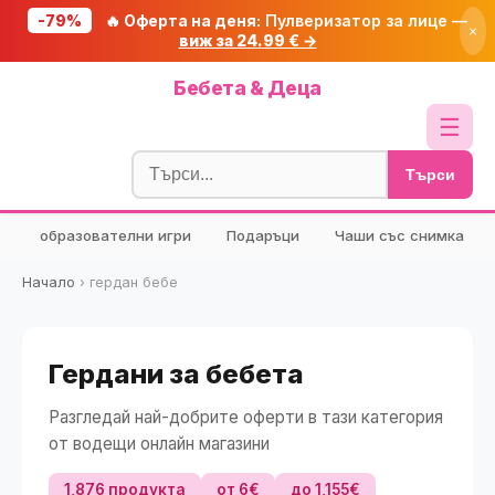
-79%
🔥 Оферта на деня:
Пулверизатор за лице —
×
виж за 24.99 € →
Начало
Бебета & Деца
🔥 Намаления
☰
Блог
Търси
🧮 Калкулатори
образователни игри
Подаръци
Чаши със снимка
🔍 Намери продукт
🎁 Подарък
Начало
›
гердан бебе
🎟️ Купони
Гердани за бебета
Разгледай най-добрите оферти в тази категория
от водещи онлайн магазини
1,876 продукта
от 6€
до 1,155€