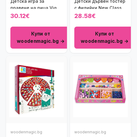
Детска игра за
Детски дървен тостер
правене на пица Viga
с филийки New Classic
toys
Toys
30.12€
28.58€
Купи от
Купи от
woodenmagic.bg →
woodenmagic.bg →
woodenmagic.bg
woodenmagic.bg