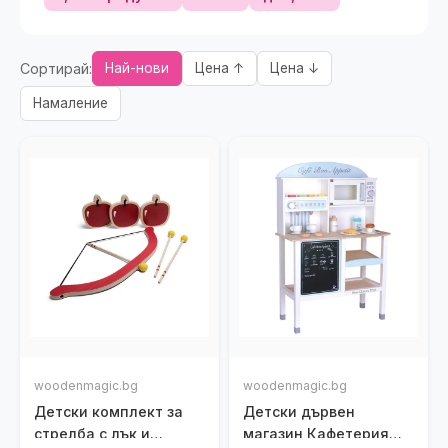
Сортирай:
Най-нови
Цена ↑
Цена ↓
Намаление
woodenmagic.bg
woodenmagic.bg
Детски комплект за
Детски дървен
стрелба с лък и
магазин Кафетерия