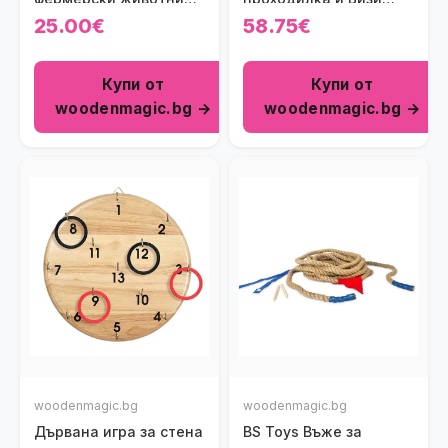
New Classic Toys
борд Polar B Viga toys
25.00€
58.75€
Купи от
Купи от
woodenmagic.bg →
woodenmagic.bg →
woodenmagic.bg
woodenmagic.bg
Дървана игра за стена
BS Toys Въже за