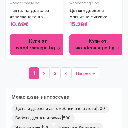
woodenmagic.bg
woodenmagic.bg
Тактилна дъска за
Детски дървени
изписването на
магнитни фигурки -
графични модели
Животни Viga toys
10.69€
15.29€
Купи от
Купи от
woodenmagic.bg →
woodenmagic.bg →
1
2
3
4
Напред »
Може да ви интересува
Детски дървени автомобили и влакчета|200
Бебета, деца и играчки|500
Чаши за вино|100
Почивка в Халкидики