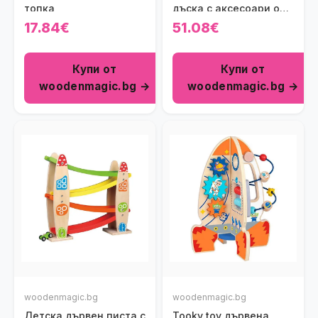
топка
дъска с аксесоари от
Viga toys
17.84€
51.08€
Купи от
Купи от
woodenmagic.bg →
woodenmagic.bg →
woodenmagic.bg
woodenmagic.bg
Детска дървен писта с
Tooky toy дървена