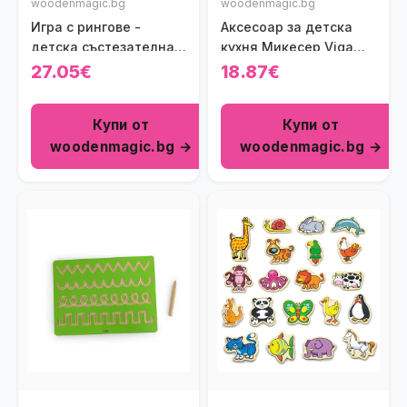
woodenmagic.bg
woodenmagic.bg
Игра с рингове -
Аксесоар за детска
детска състезателна
кухня Микесер Viga
игра BS Toys
toys
27.05€
18.87€
Купи от
Купи от
woodenmagic.bg →
woodenmagic.bg →