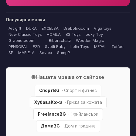
Популярни марки
Art gift
DUKA
EXCELSA
Dreboliikicom
Viga toys
New Classic Toys
HOMLA
BS Toys
ooky Toy
Grabnetecom
Biberschatz
Wooden Magic
PENSOFAL
F2D
Svetli Baby
Lelin Toys
MEPAL
Teifoc
SP
MARIELA
Sevtex
SampP
🌐 Нашата мрежа от сайтове
СпортBG
· Спорт и фитнес
ХубаваКожа
· Грижа за кожата
FreelanceBG
· Фрийлансъри
ДомиBG
· Дом и градина