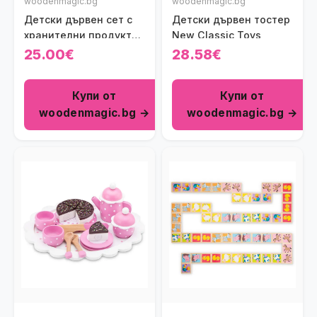
woodenmagic.bg
woodenmagic.bg
Детски дървен сет с
Детски дървен тостер
хранителни продукти
New Classic Toys
New Classic Toys
25.00€
28.58€
Купи от
Купи от
woodenmagic.bg →
woodenmagic.bg →