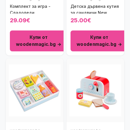
Комплект за игра -
Детска дървена кутия
Сладоледи
за сандвичи New
Classic Toys
29.09€
25.00€
Купи от
Купи от
woodenmagic.bg →
woodenmagic.bg →