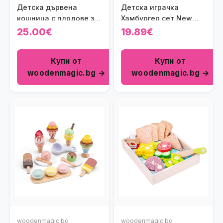
Детска дървена
Детска играчка
кошница с плодове за
Хамбургер сет New
рязане New Classic
Classic Toys
25.00€
19.89€
Toys
Купи от
Купи от
woodenmagic.bg →
woodenmagic.bg →
woodenmagic.bg
woodenmagic.bg