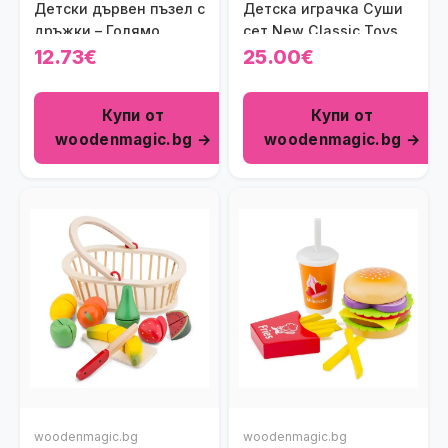
Детски дървен пъзел с
Детска играчка Суши
дръжки – Голямо
сет New Classic Toys
Сафари New Classic
12.73€
25.00€
Toys
Купи от
Купи от
woodenmagic.bg →
woodenmagic.bg →
woodenmagic.bg
woodenmagic.bg