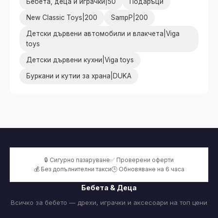
Бебета, деца и играчки|50
Подаръци
New Classic Toys|200
SampP|200
Детски дървени автомобили и влакчета|Viga
toys
Детски дървени кухни|Viga toys
Буркани и кутии за храна|DUKA
🔒 Сигурно пазаруване
✅ Проверени оферти
💰 Без допълнителни такси
🕒 Обновяване на 6 часа
Бебета & Деца
Всичко за бебето — дрехи, играчки и аксесоари на топ цени