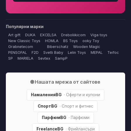
Популярни марки
Art gift
DUKA
EXCELSA
Dreboliikicom
Viga toys
New Classic Toys
HOMLA
BS Toys
ooky Toy
Grabnetecom
Biberschatz
Wooden Magic
PENSOFAL
F2D
Svetli Baby
Lelin Toys
MEPAL
Teifoc
SP
MARIELA
Sevtex
SampP
🌐 Нашата мрежа от сайтове
НамаленияBG
· Оферти и купони
СпортBG
· Спорт и фитнес
ПарфюмBG
· Парфюми
FreelanceBG
· Фрийлансъри