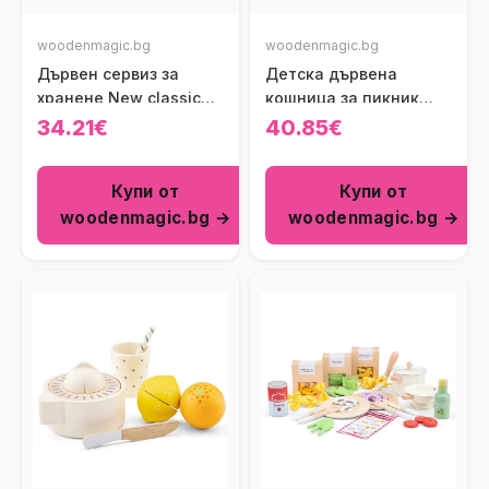
woodenmagic.bg
woodenmagic.bg
Дървен сервиз за
Детска дървена
хранене New classic
кошница за пикник
toys
New Classic Toys
34.21€
40.85€
Купи от
Купи от
woodenmagic.bg →
woodenmagic.bg →