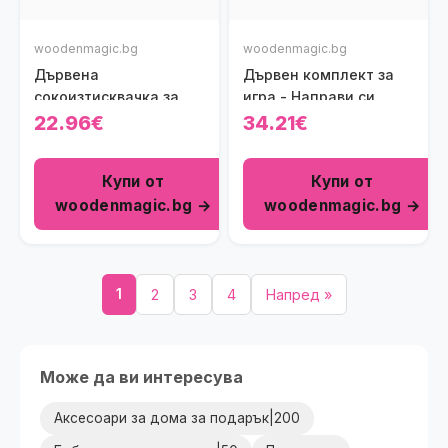
woodenmagic.bg
woodenmagic.bg
Дървена
Дървен комплект за
сокоизтисквачка за
игра - Направи си
цитрусови плодове
паста
22.96€
34.21€
Купи от
Купи от
woodenmagic.bg →
woodenmagic.bg →
1
2
3
4
Напред »
Може да ви интересува
Аксесоари за дома за подарък|200