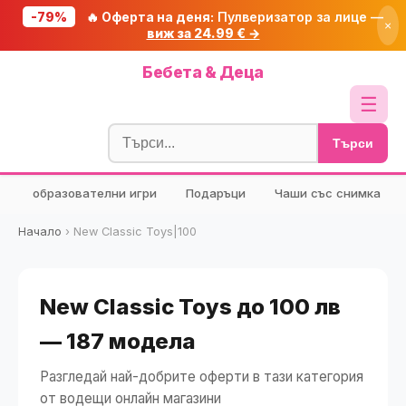
-79%
🔥 Оферта на деня:
Пулверизатор за лице —
×
виж за 24.99 € →
Начало
Бебета & Деца
🔥 Намаления
☰
Блог
Търси
🧮 Калкулатори
образователни игри
Подаръци
Чаши със снимка
🔍 Намери продукт
🎁 Подарък
Начало
›
New Classic Toys|100
🎟️ Купони
New Classic Toys до 100 лв
— 187 модела
Разгледай най-добрите оферти в тази категория
от водещи онлайн магазини