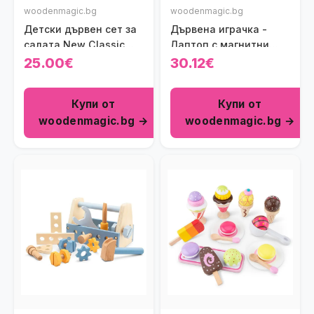
woodenmagic.bg
woodenmagic.bg
Детски дървен сет за
Дървена играчка -
салата New Classic
Лаптоп с магнитни
Toys
букви
25.00€
30.12€
Купи от
Купи от
woodenmagic.bg →
woodenmagic.bg →