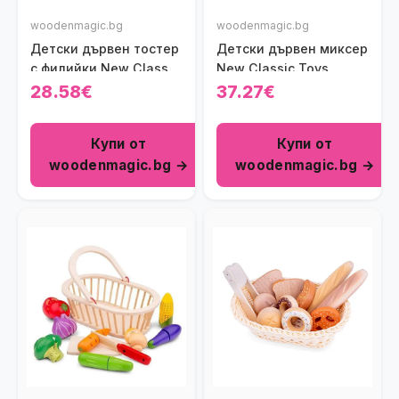
woodenmagic.bg
woodenmagic.bg
Детски дървен тостер
Детски дървен миксер
с филийки New Classic
New Classic Toys
Toys
28.58€
37.27€
Купи от
Купи от
woodenmagic.bg →
woodenmagic.bg →