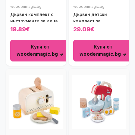
woodenmagic.bg
woodenmagic.bg
Дървен комплект с
Дървен детски
инструменти за деца
комплект за
сладоледено парти
19.89€
29.09€
New Classic Toys
Купи от
Купи от
woodenmagic.bg →
woodenmagic.bg →