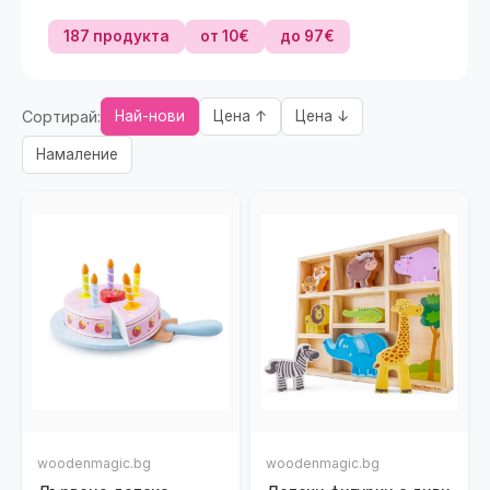
187 продукта
от 10€
до 97€
Сортирай:
Най-нови
Цена ↑
Цена ↓
Намаление
woodenmagic.bg
woodenmagic.bg