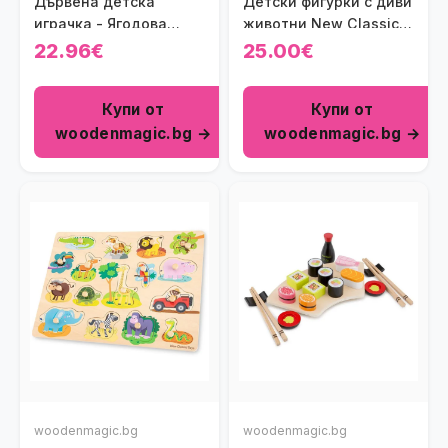
Дървена детска
Детски фигурки с диви
играчка - Ягодова
животни New Classic
торта New Classic
Toys
22.96€
25.00€
Toys
Купи от
Купи от
woodenmagic.bg →
woodenmagic.bg →
woodenmagic.bg
woodenmagic.bg