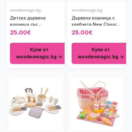
woodenmagic.bg
woodenmagic.bg
Детска дървена
Дървена кошница с
кошница със
хлебчета New Classic
зеленчуци за рязане
Toys
25.00€
25.00€
New Classic Toys
Купи от
Купи от
woodenmagic.bg →
woodenmagic.bg →