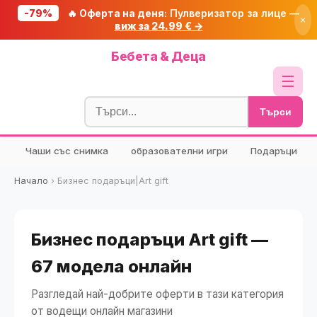
-79%
🔥 Оферта на деня:
Пулверизатор за лице —
×
виж за 24.99 € →
Начало
Бебета & Деца
🔥 Намаления
☰
Блог
Търси
🧮 Калкулатори
Чаши със снимка
образователни игри
Подаръци
🔍 Намери продукт
🎁 Подарък
Начало
›
Бизнес подаръци|Art gift
🎟️ Купони
Бизнес подаръци Art gift —
67 модела онлайн
Разгледай най-добрите оферти в тази категория
от водещи онлайн магазини