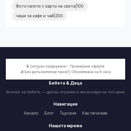
Фототапети с карти на света|100
чаши за кафе и чай|200
🔒 Сигурно пазаруване
✅ Проверени оферти
💰 Без допълнителни такси
🕒 Обновяване на 6 часа
Бебета & Деца
Всичко за бебето — дрехи, играчки и аксесоари на топ цени
Навигация
Начало
Блог
Търсене
Как печелим
Нашата мрежа