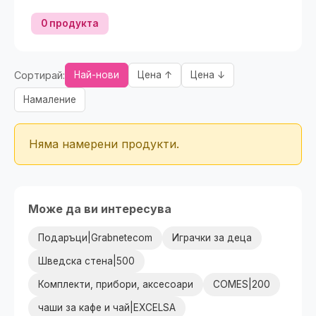
0 продукта
Сортирай:
Най-нови
Цена ↑
Цена ↓
Намаление
Няма намерени продукти.
Може да ви интересува
Подаръци|Grabnetecom
Играчки за деца
Шведска стена|500
Комплекти, прибори, аксесоари
COMES|200
чаши за кафе и чай|EXCELSA