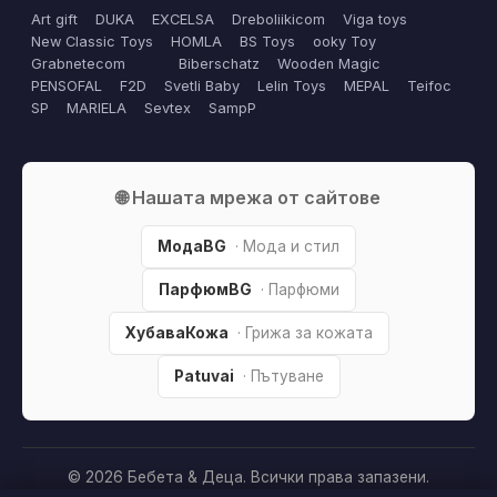
Art gift
DUKA
EXCELSA
Dreboliikicom
Viga toys
New Classic Toys
HOMLA
BS Toys
ooky Toy
Grabnetecom
Biberschatz
Wooden Magic
PENSOFAL
F2D
Svetli Baby
Lelin Toys
MEPAL
Teifoc
SP
MARIELA
Sevtex
SampP
🌐 Нашата мрежа от сайтове
МодаBG
· Мода и стил
ПарфюмBG
· Парфюми
ХубаваКожа
· Грижа за кожата
Patuvai
· Пътуване
© 2026 Бебета & Деца. Всички права запазени.