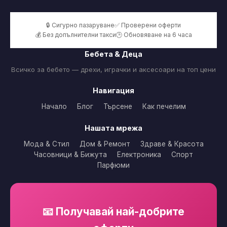
🔒 Сигурно пазаруване
✅ Проверени оферти
💰 Без допълнителни такси
🕒 Обновяване на 6 часа
Бебета & Деца
Всичко за бебето — дрехи, играчки и аксесоари на топ цени
Навигация
Начало
Блог
Търсене
Как печелим
Нашата мрежа
Мода & Стил
Дом & Ремонт
Здраве & Красота
Часовници & Бижута
Електроника
Спорт
Парфюми
📧 Получавай най-добрите