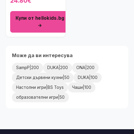
24.80€
Купи от hellokids.bg
→
Може да ви интересува
SampP|200
DUKA|200
ONA|200
Детски дървени кухни|50
DUKA|100
Настолни игри|BS Toys
Чаши|100
образователни игри|50