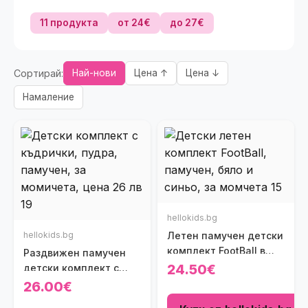
11 продукта
от 24€
до 27€
Сортирай:
Най-нови
Цена ↑
Цена ↓
Намаление
hellokids.bg
hellokids.bg
Летен памучен детски
комплект FootBall в
Раздвижен памучен
бяло и синьо
24.50€
детски комплект с
къдрички Cute Girl в
26.00€
цвят пудра