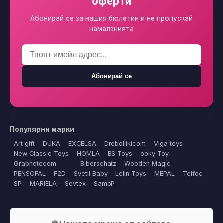
оферти
Абонирай се за нашия бюлетин и не пропускай
намаленията
Абонирай се
Популярни марки
Art gift
DUKA
EXCELSA
Dreboliikicom
Viga toys
New Classic Toys
HOMLA
BS Toys
ooky Toy
Grabnetecom
Biberschatz
Wooden Magic
PENSOFAL
F2D
Svetli Baby
Lelin Toys
MEPAL
Teifoc
SP
MARIELA
Sevtex
SampP