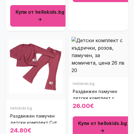
Купи от hellokids.bg
→
hellokids.bg
Раздвижен памучен
детски комплект с
къдрички Cute Girl в
26.00€
hellokids.bg
розово
Раздвижен памучен
детски комплект Cute
Купи от hellokids.bg
в цвят вишна
24.80€
→