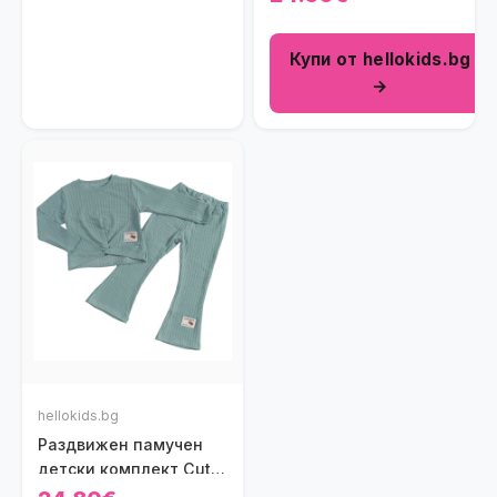
Купи от hellokids.bg
→
hellokids.bg
Раздвижен памучен
детски комплект Cute
в зелено