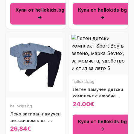
Купи от hellokids.bg
Купи от hellokids.bg
→
→
hellokids.bg
Летен памучен детски
комплект с джобче
Sport Boy в зелено
24.00€
hellokids.bg
Леко ватиран памучен
детски комплект
Купи от hellokids.bg
Labubu в синьо
26.84€
→