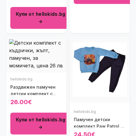
Купи от hellokids.bg
→
hellokids.bg
Раздвижен памучен
детски комплект с
къдрички Cute Girl в
26.00€
жълто
hellokids.bg
Купи от hellokids.bg
Памучен детски
комплект Paw Patrol &
→
Dinosaur в синьо
24.50€