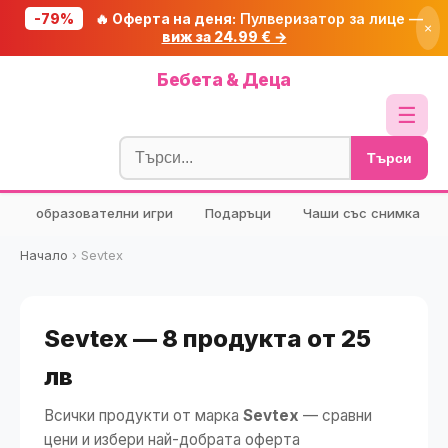
-79%
🔥 Оферта на деня:
Пулверизатор за лице —
×
виж за 24.99 € →
Начало
Бебета & Деца
🔥 Намаления
☰
Блог
Търси
🧮 Калкулатори
образователни игри
Подаръци
Чаши със снимка
🔍 Намери продукт
🎁 Подарък
Начало
›
Sevtex
🎟️ Купони
Sevtex — 8 продукта от 25
лв
Всички продукти от марка
Sevtex
— сравни
цени и избери най-добрата оферта