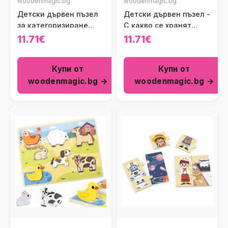
woodenmagic.bg
woodenmagic.bg
Детски дървен пъзел
Детски дървен пъзел -
за категоризиране
С какво се хранят
Viga toys
животните
11.71€
11.71€
Купи от
Купи от
woodenmagic.bg →
woodenmagic.bg →