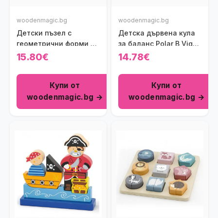
woodenmagic.bg
woodenmagic.bg
Детски пъзел с
Детска дървена кула
геометрични форми –
за баланс Polar B Viga
Фермерски животни
toys
15.80€
14.78€
Viga toys
Купи от
Купи от
woodenmagic.bg →
woodenmagic.bg →