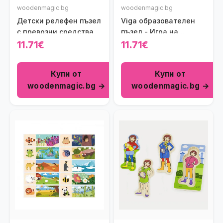
woodenmagic.bg
woodenmagic.bg
Детски релефен пъзел
Viga образователен
с превозни средства
пъзел - Игра на
противоположности
11.71€
11.71€
Купи от
Купи от
woodenmagic.bg →
woodenmagic.bg →