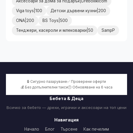
Аксесоари за дома за подарък|Dreboliikicom
Viga toys|100
Детски дървени кухни|200
ONA|200
BS Toys|500
Тенджери, касероли и млековарки|50
SampP
🔒 Сигурно пазаруване
✅ Проверени оферти
💰 Без допълнителни такси
🕒 Обновяване на 6 часа
Бебета & Деца
Всичко за бебето — дрехи, играчки и аксесоари на топ цени
Навигация
Начало
Блог
Търсене
Как печелим