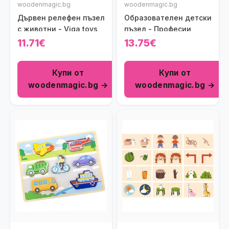
woodenmagic.bg
woodenmagic.bg
Дървен релефен пъзел
Образователен детски
с животни - Viga toys
пъзел - Професии
11.71€
13.75€
Купи от
Купи от
woodenmagic.bg →
woodenmagic.bg →