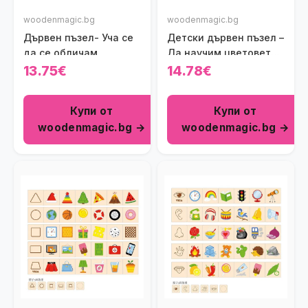
woodenmagic.bg
woodenmagic.bg
Дървен пъзел- Уча се
Детски дървен пъзел –
да се обличам
Да научим цветовете
Viga toys
13.75€
14.78€
Купи от
Купи от
woodenmagic.bg →
woodenmagic.bg →