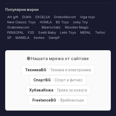
Популярни марки
Art gift
DUKA
EXCELSA
Dreboliikicom
Viga toys
New Classic Toys
HOMLA
BS Toys
ooky Toy
Grabnetecom
Biberschatz
Wooden Magic
PENSOFAL
F2D
Svetli Baby
Lelin Toys
MEPAL
Teifoc
SP
MARIELA
Sevtex
SampP
🌐 Нашата мрежа от сайтове
ТехникаBG
· Техника и електроника
СпортBG
· Спорт и фитнес
ХубаваКожа
· Грижа за кожата
FreelanceBG
· Фрийлансъри