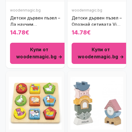
woodenmagic.bg
woodenmagic.bg
Детски дървен пъзел –
Детски дървен пъзел –
Да научим
Опознай сетивата Viga
геометричните форми
toys
14.78€
14.78€
Viga toys
Купи от
Купи от
woodenmagic.bg →
woodenmagic.bg →