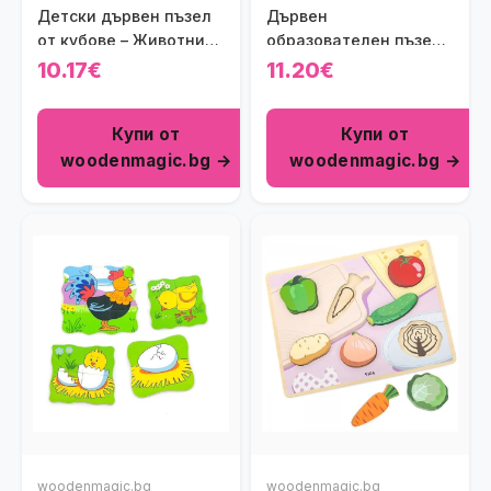
Детски дървен пъзел
Дървен
от кубове – Животни
образователен пъзел
Viga toys
за броене Polar B Viga
10.17€
11.20€
toys
Купи от
Купи от
woodenmagic.bg →
woodenmagic.bg →
woodenmagic.bg
woodenmagic.bg