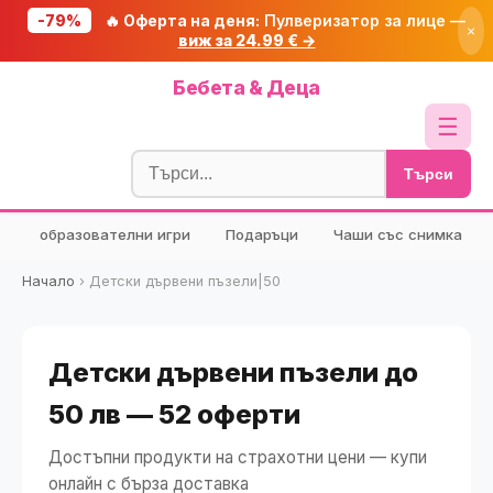
-79%
🔥 Оферта на деня:
Пулверизатор за лице —
×
виж за 24.99 € →
Начало
Бебета & Деца
🔥 Намаления
☰
Блог
Търси
🧮 Калкулатори
образователни игри
Подаръци
Чаши със снимка
🔍 Намери продукт
🎁 Подарък
Начало
›
Детски дървени пъзели|50
🎟️ Купони
Детски дървени пъзели до
50 лв — 52 оферти
Достъпни продукти на страхотни цени — купи
онлайн с бърза доставка