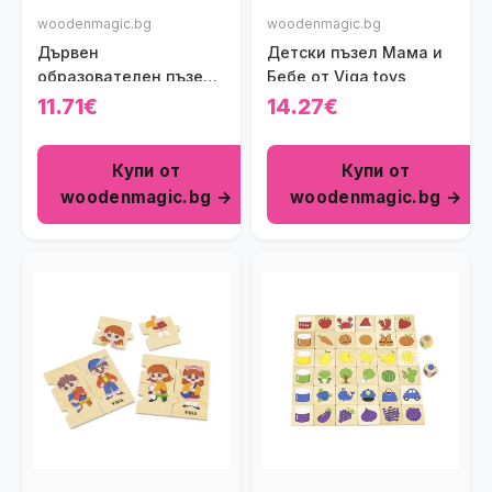
woodenmagic.bg
woodenmagic.bg
Дървен
Детски пъзел Мама и
образователен пъзел -
Бебе от Viga toys
Моя дом
11.71€
14.27€
Купи от
Купи от
woodenmagic.bg →
woodenmagic.bg →