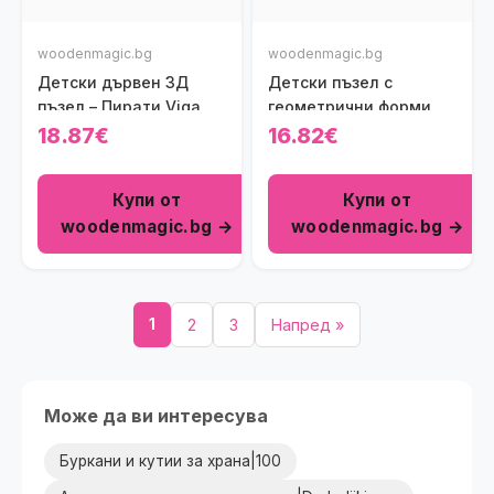
woodenmagic.bg
woodenmagic.bg
Детски дървен 3Д
Детски пъзел с
пъзел – Пирати Viga
геометрични форми –
toys
Животни Polar B Viga
18.87€
16.82€
toys
Купи от
Купи от
woodenmagic.bg →
woodenmagic.bg →
1
2
3
Напред »
Може да ви интересува
Буркани и кутии за храна|100