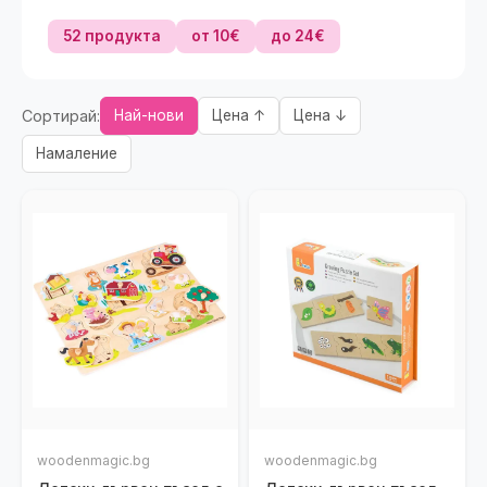
52 продукта
от 10€
до 24€
Сортирай:
Най-нови
Цена ↑
Цена ↓
Намаление
woodenmagic.bg
woodenmagic.bg