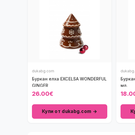
dukabg.com
dukabg
Буркан елха EXCELSA WONDERFUL
Буркан
GINGER
мл.
26.00€
18.0
Купи от dukabg.com →
К