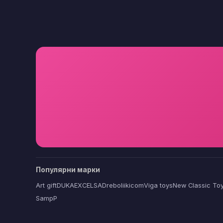
Популярни марки
Art gift
DUKA
EXCELSA
Dreboliikicom
Viga toys
New Classic To
SampP