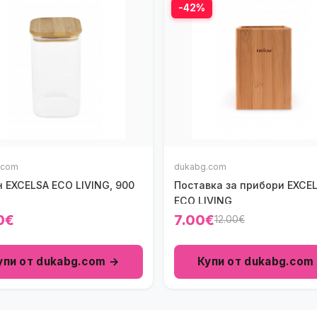
-42%
.com
dukabg.com
 EXCELSA ECO LIVING, 900
Поставка за прибори EXCE
ECO LIVING
0€
7.00€
12.00€
упи от dukabg.com →
Купи от dukabg.com