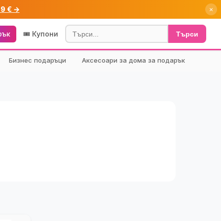
99 € →
×
рък
🎟️ Купони
Търси
Бизнес подаръци
Аксесоари за дома за подарък