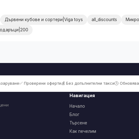
Дървени кубове и сортери|Viga toys
all_discounts
Микро
подаръци|200
пазаруване
✅ Проверени оферти
💰 Без допълнителни такси
🕒 Обновява
Навигация
цени
Начало
Блог
Търсене
Как печелим