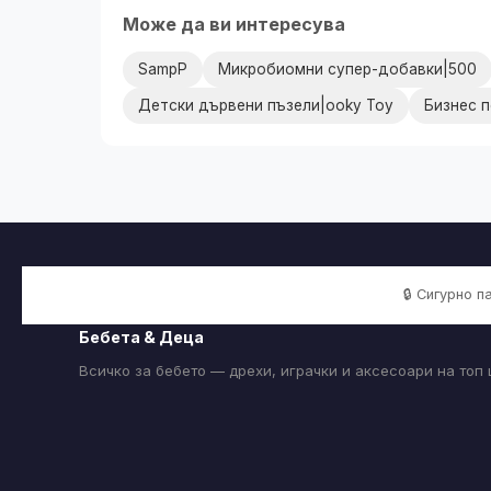
Може да ви интересува
SampP
Микробиомни супер-добавки|500
Детски дървени пъзели|ooky Toy
Бизнес 
🔒 Сигурно 
Бебета & Деца
Всичко за бебето — дрехи, играчки и аксесоари на топ 