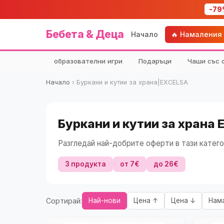
-79
Бебета & Деца
Начало
🔥 Намаления
образователни игри
Подаръци
Чаши със 
Начало
›
Буркани и кутии за храна|EXCELSA
Буркани и кутии за храна
Разгледай най-добрите оферти в тази катего
3 продукта
от 7€
до 26€
Сортирай:
Най-нови
Цена ↑
Цена ↓
Нам