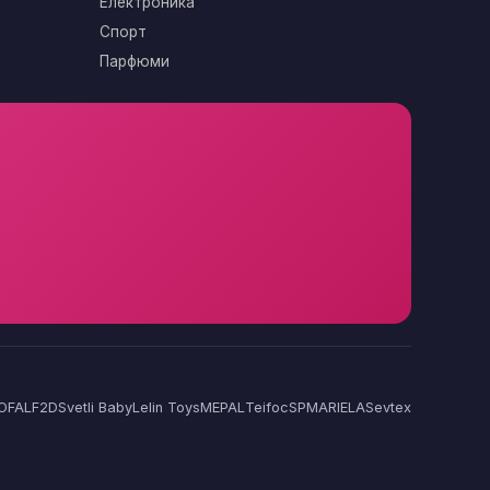
Електроника
Спорт
Парфюми
OFAL
F2D
Svetli Baby
Lelin Toys
MEPAL
Teifoc
SP
MARIELA
Sevtex