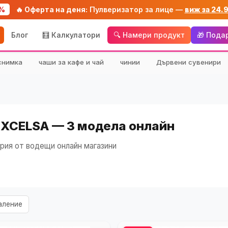
%
🔥 Оферта на деня:
Пулверизатор за лице —
виж за 24.
Блог
🧮 Калкулатори
🔍 Намери продукт
🎁 Пода
снимка
чаши за кафе и чай
чинии
Дървени сувенири
 EXCELSA — 3 модела онлайн
рия от водещи онлайн магазини
аление