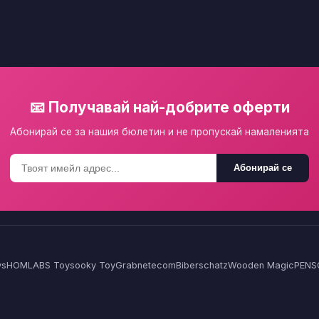
📧 Получавай най-добрите оферти
Абонирай се за нашия бюлетин и не пропускай намаленията
Абонирай се
ys
HOMLA
BS Toys
ooky Toy
Grabnetecom
Biberschatz
Wooden Magic
PENS