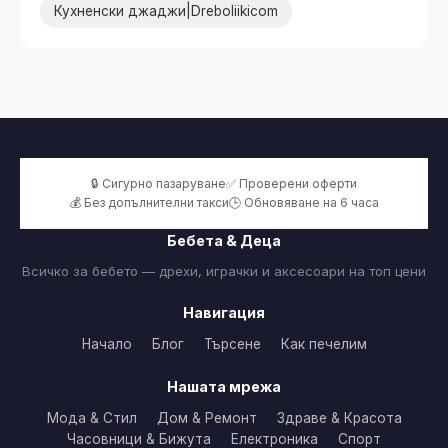
Кухненски джаджи|Dreboliikicom
🔒 Сигурно пазаруване
✅ Проверени оферти
💰 Без допълнителни такси
🕒 Обновяване на 6 часа
Бебета & Деца
Всичко за бебето — дрехи, играчки и аксесоари на топ цени
Навигация
Начало
Блог
Търсене
Как печелим
Нашата мрежа
Мода & Стил
Дом & Ремонт
Здраве & Красота
Часовници & Бижута
Електроника
Спорт