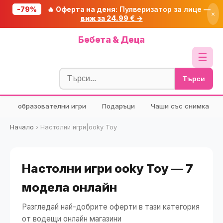
-79%
🔥 Оферта на деня:
Пулверизатор за лице —
×
виж за 24.99 € →
Начало
Бебета & Деца
🔥 Намаления
☰
Блог
Търси
🧮 Калкулатори
образователни игри
Подаръци
Чаши със снимка
🔍 Намери продукт
🎁 Подарък
Начало
›
Настолни игри|ooky Toy
🎟️ Купони
Настолни игри ooky Toy — 7
модела онлайн
Разгледай най-добрите оферти в тази категория
от водещи онлайн магазини