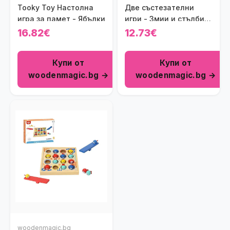
Tooky Toy Настолна
Две състезателни
игра за памет - Ябълки
игри - Змии и стълби и
Не се сърди човече
16.82€
12.73€
Купи от
Купи от
woodenmagic.bg →
woodenmagic.bg →
woodenmagic.bg