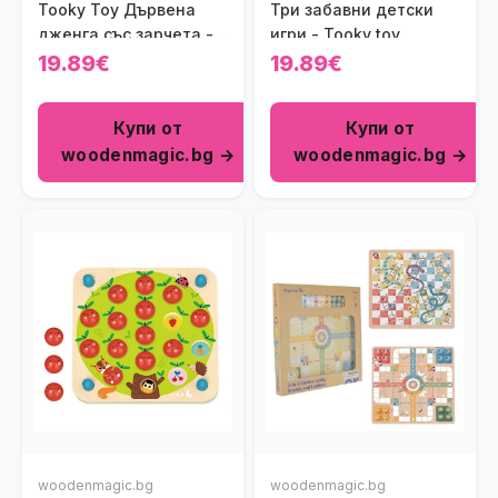
Tooky Toy Дървена
Три забавни детски
дженга със зарчета -
игри - Tooky toy
Животни
19.89€
19.89€
Купи от
Купи от
woodenmagic.bg →
woodenmagic.bg →
woodenmagic.bg
woodenmagic.bg