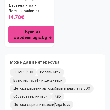
Дървена игра -
Летящи рибки от
Tooky Toy
14.78€
Купи от
woodenmagic.bg →
Може да ви интересува
COMES|500
Ролеви игри
Бутилки, гарафи и декантери
Детски дървени автомобили и влакчета|500
образователни игри
F2D
Детски дървени пъзели|Viga toys