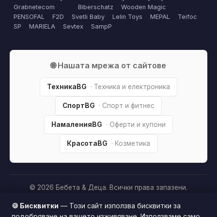
Grabnetecom
Biberschatz
Wooden Magic
PENSOFAL
F2D
Svetli Baby
Lelin Toys
MEPAL
Teifoc
SP
MARIELA
Sevtex
SampP
🌐 Нашата мрежа от сайтове
ТехникаBG
· Техника и електроника
СпортBG
· Спорт и фитнес
НамаленияBG
· Оферти и купони
КрасотаBG
· Козметика
© 2026 Бебета & Деца. Всички права запазени.
Партньорско разкриване:
Този сайт е независим и
🍪 Бисквитки
— Този сайт използва бисквитки за
съдържа партньорски (affiliate) линкове. Когато купите
подобряване на вашето изживяване. Използваме само