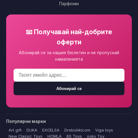
Парфюми
📧 Получавай най-добрите
оферти
Абонирай се за нашия бюлетин и не пропускай
намаленията
Абонирай се
Популярни марки
Art gift
DUKA
EXCELSA
Dreboliikicom
Viga toys
New Classic Toys
HOMLA
BS Toys
ooky Toy