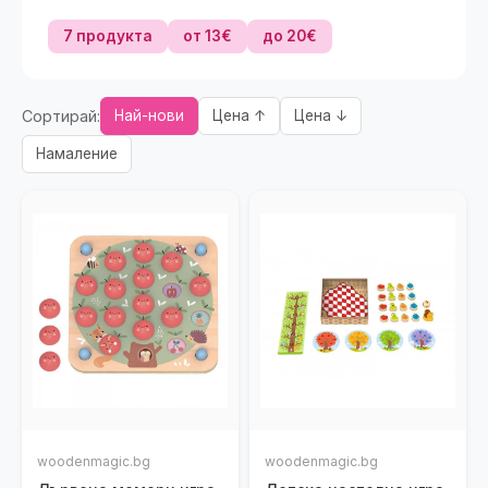
7 продукта
от 13€
до 20€
Сортирай:
Най-нови
Цена ↑
Цена ↓
Намаление
woodenmagic.bg
woodenmagic.bg