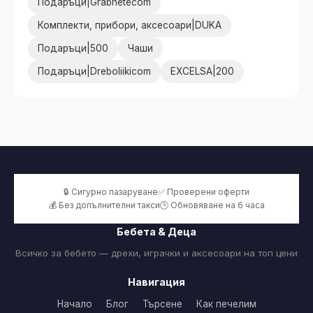
Подаръци|Grabnetecom
Комплекти, прибори, аксесоари|DUKA
Подаръци|500
Чаши
Подаръци|Dreboliikicom
EXCELSA|200
🔒 Сигурно пазаруване
✅ Проверени оферти
💰 Без допълнителни такси
🕒 Обновяване на 6 часа
Бебета & Деца
Всичко за бебето — дрехи, играчки и аксесоари на топ цени
Навигация
Начало
Блог
Търсене
Как печелим