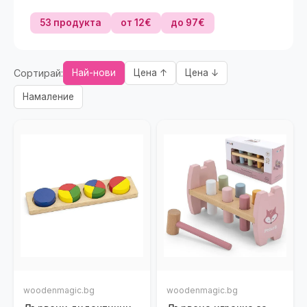
53 продукта
от 12€
до 97€
Сортирай:
Най-нови
Цена ↑
Цена ↓
Намаление
woodenmagic.bg
woodenmagic.bg