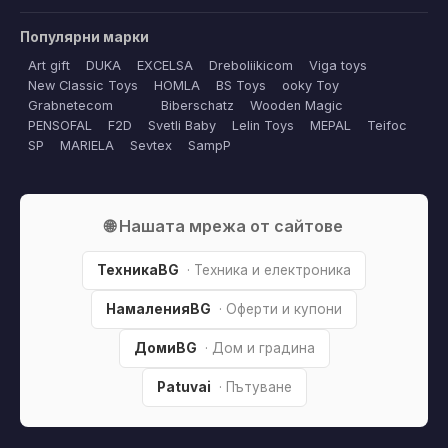
Популярни марки
Art gift
DUKA
EXCELSA
Dreboliikicom
Viga toys
New Classic Toys
HOMLA
BS Toys
ooky Toy
Grabnetecom
Biberschatz
Wooden Magic
PENSOFAL
F2D
Svetli Baby
Lelin Toys
MEPAL
Teifoc
SP
MARIELA
Sevtex
SampP
🌐 Нашата мрежа от сайтове
ТехникаBG
· Техника и електроника
НамаленияBG
· Оферти и купони
ДомиBG
· Дом и градина
Patuvai
· Пътуване