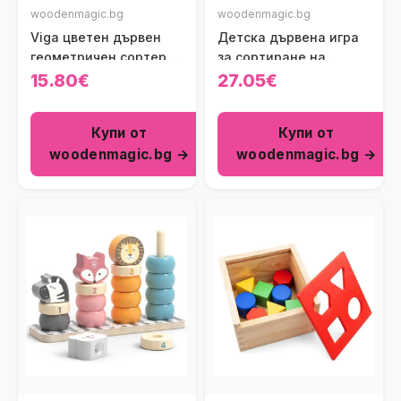
woodenmagic.bg
woodenmagic.bg
Viga цветен дървен
Детска дървена игра
геометричен сортер -
за сортиране на
Пирамида
отпадъци Viga toys
15.80€
27.05€
Купи от
Купи от
woodenmagic.bg →
woodenmagic.bg →