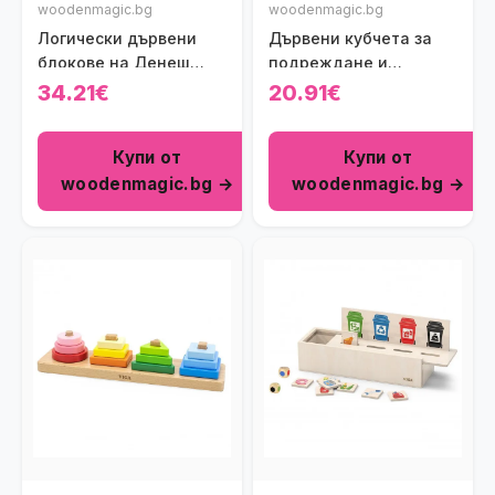
woodenmagic.bg
woodenmagic.bg
Логически дървени
Дървени кубчета за
блокове на Денеш
подреждане и
Viga toys
сортиране Polar B Viga
34.21€
20.91€
toys
Купи от
Купи от
woodenmagic.bg →
woodenmagic.bg →