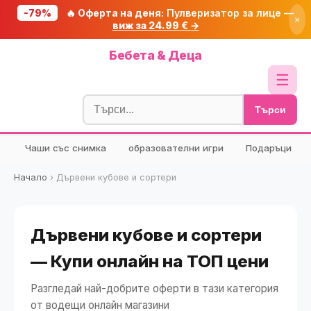
-79%
🔥 Оферта на деня:
Пулверизатор за лице —
×
виж за 24.99 € →
Начало
Бебета & Деца
🔥 Намаления
☰
Блог
Търси
🧮 Калкулатори
Чаши със снимка
образователни игри
Подаръци
🔍 Намери продукт
🎁 Подарък
Начало
›
Дървени кубове и сортери
🎟️ Купони
Дървени кубове и сортери
— Купи онлайн на ТОП цени
Разгледай най-добрите оферти в тази категория
от водещи онлайн магазини