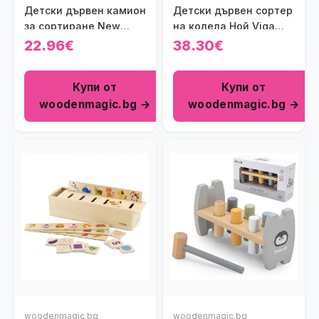
Детски дървен камион
Детски дървен сортер
за сортиране New
на колела Ной Viga
Classic Toys
toys
22.96€
38.30€
Купи от
Купи от
woodenmagic.bg →
woodenmagic.bg →
woodenmagic.bg
woodenmagic.bg