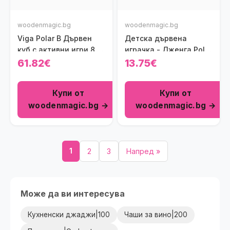
woodenmagic.bg
woodenmagic.bg
Viga Polar B Дървен
Детска дървена
куб с активни игри 8 в
играчка - Дженга Polar
1
B Viga toys
61.82€
13.75€
Купи от
Купи от
woodenmagic.bg →
woodenmagic.bg →
1
2
3
Напред »
Може да ви интересува
Кухненски джаджи|100
Чаши за вино|200