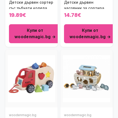
Детски дървен сортер
Детски дървен
със зъбчати колела
часовник за сортиране
Polar B Viga toys
New Classic Toys
19.89€
14.78€
Купи от
Купи от
woodenmagic.bg →
woodenmagic.bg →
woodenmagic.bg
woodenmagic.bg