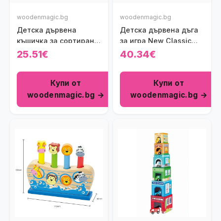
woodenmagic.bg
woodenmagic.bg
Детска дървена
Детска дървена дъга
къщичка за сортиране
за игра New Classic
New Classic Toys
Toys
25.51€
40.34€
Купи от
Купи от
woodenmagic.bg →
woodenmagic.bg →