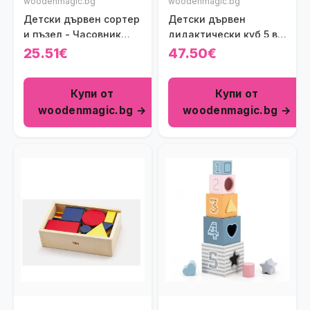
woodenmagic.bg
woodenmagic.bg
Детски дървен сортер
Детски дървен
и пъзел - Часовник
дидактически куб 5 в 1
Viga toys
Polar B Viga toys
25.51€
47.50€
Купи от
Купи от
woodenmagic.bg →
woodenmagic.bg →