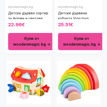
woodenmagic.bg
woodenmagic.bg
Детски дървен сортер
Детски дървени
за форми и цветове
кубчета Viga toys
Polar B Viga toys
22.96€
25.51€
Купи от
Купи от
woodenmagic.bg →
woodenmagic.bg →