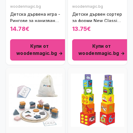
woodenmagic.bg
woodenmagic.bg
Детска дървена игра -
Детски дървен сортер
Рингове за нанизване
за форми New Classic
Polar B Viga toys
Toys
14.78€
13.75€
Купи от
Купи от
woodenmagic.bg →
woodenmagic.bg →