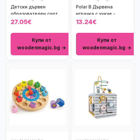
Детски дървен
Polar B Дървена
образователен сортер
играчка с чукче -
Viga toys
Пингвинче
27.05€
13.24€
Купи от
Купи от
woodenmagic.bg →
woodenmagic.bg →