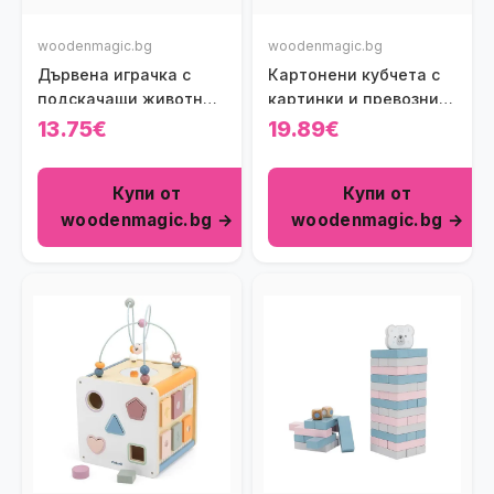
woodenmagic.bg
woodenmagic.bg
Дървена играчка с
Картонени кубчета с
подскачащи животни
картинки и превозни
от Viga toys
средства
13.75€
19.89€
Купи от
Купи от
woodenmagic.bg →
woodenmagic.bg →