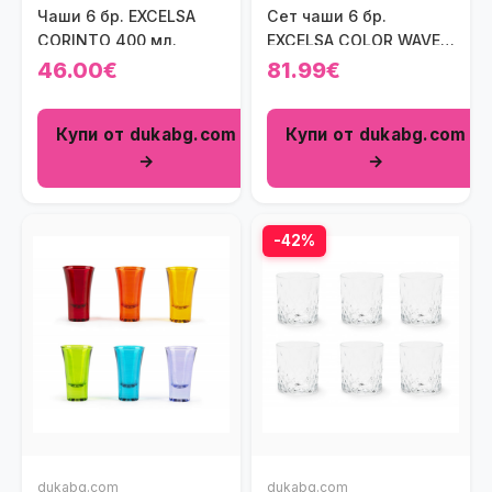
Чаши 6 бр. EXCELSA
Сет чаши 6 бр.
CORINTO 400 мл.
EXCELSA COLOR WAVE
300 мл.
46.00€
81.99€
Купи от dukabg.com
Купи от dukabg.com
→
→
-42%
dukabg.com
dukabg.com