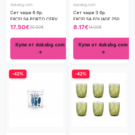
dukabg.com
dukabg.com
Сет чаши 6 бр.
Сет чаши 3 бр.
EXCELSA PORTO CERVO
EXCELSA FOLIAGE 250
270 мл., зелен
мл.
17.50€
8.17€
30.00€
14.00€
Купи от dukabg.com
Купи от dukabg.com
→
→
-42%
-42%