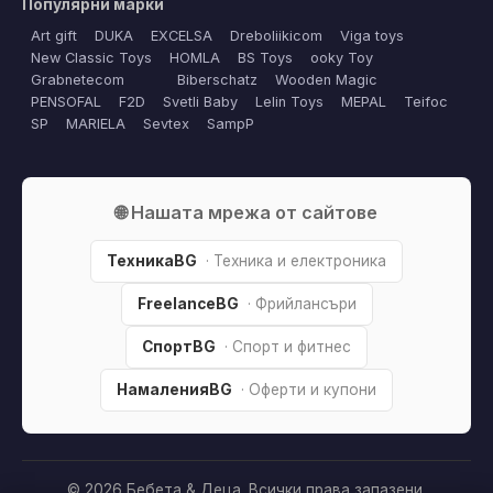
Популярни марки
Art gift
DUKA
EXCELSA
Dreboliikicom
Viga toys
New Classic Toys
HOMLA
BS Toys
ooky Toy
Grabnetecom
Biberschatz
Wooden Magic
PENSOFAL
F2D
Svetli Baby
Lelin Toys
MEPAL
Teifoc
SP
MARIELA
Sevtex
SampP
🌐 Нашата мрежа от сайтове
ТехникаBG
· Техника и електроника
FreelanceBG
· Фрийлансъри
СпортBG
· Спорт и фитнес
НамаленияBG
· Оферти и купони
© 2026 Бебета & Деца. Всички права запазени.