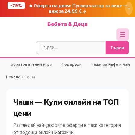
-79%
🔥 Оферта на деня:
Пулверизатор за лице —
×
виж за 24.99 € →
Начало
Бебета & Деца
🔥 Намаления
☰
Блог
Търси
🧮 Калкулатори
образователни игри
Подаръци
чаши за кафе и чай
🔍 Намери продукт
🎁 Подарък
Начало
›
Чаши
🎟️ Купони
Чаши — Купи онлайн на ТОП
цени
Разгледай най-добрите оферти в тази категория
от водещи онлайн магазини