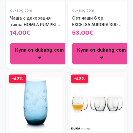
dukabg.com
dukabg.com
Чаша с декорация
Сет чаши 6 бр.
тиква HOMLA PUMPKIN
EXCELSA AURORA 300
350 мл.
мл.
14.00€
53.00€
Купи от dukabg.com
Купи от dukabg.com
→
→
-42%
-42%