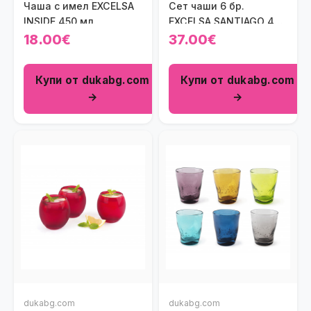
Чаша с имел EXCELSA
Сет чаши 6 бр.
INSIDE 450 мл.
EXCELSA SANTIAGO 400
мл.
18.00€
37.00€
Купи от dukabg.com
Купи от dukabg.com
→
→
dukabg.com
dukabg.com