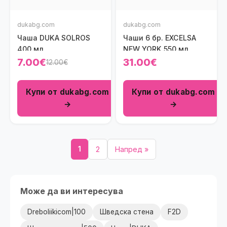
dukabg.com
dukabg.com
Чаша DUKA SOLROS
Чаши 6 бр. EXCELSA
400 мл.
NEW YORK 550 мл.
7.00€
31.00€
12.00€
Купи от dukabg.com
Купи от dukabg.com
→
→
1
2
Напред »
Може да ви интересува
Dreboliikicom|100
Шведска стена
F2D