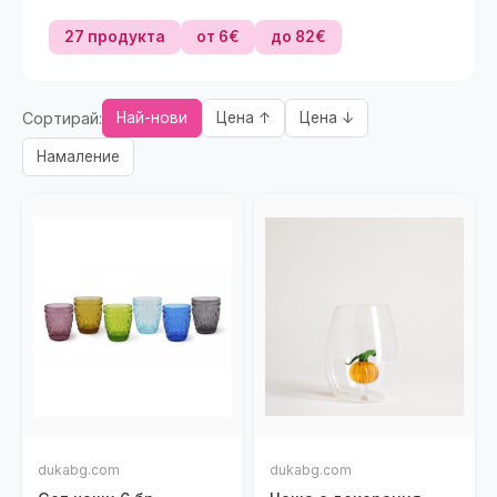
27 продукта
от 6€
до 82€
Сортирай:
Най-нови
Цена ↑
Цена ↓
Намаление
dukabg.com
dukabg.com