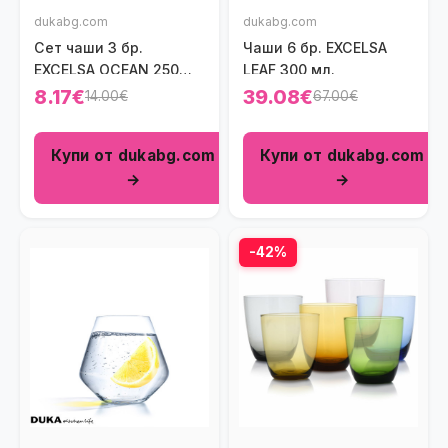
dukabg.com
dukabg.com
Сет чаши 3 бр.
Чаши 6 бр. EXCELSA
EXCELSA OCEAN 250
LEAF 300 мл.
мл.
8.17€
39.08€
14.00€
67.00€
Купи от dukabg.com
Купи от dukabg.com
→
→
-42%