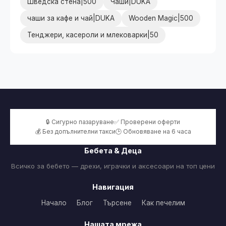
Шведска стена|500
Чаши|DUKA
чаши за кафе и чай|DUKA
Wooden Magic|500
Тенджери, касероли и млековарки|50
🔒 Сигурно пазаруване
✅ Проверени оферти
💰 Без допълнителни такси
🕒 Обновяване на 6 часа
Бебета & Деца
Всичко за бебето — дрехи, играчки и аксесоари на топ цени
Навигация
Начало
Блог
Търсене
Как печелим
Нашата мрежа