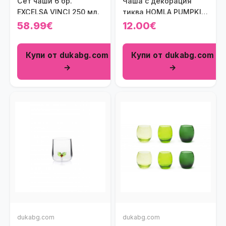
Сет чаши 6 бр.
Чаша с декорация
EXCELSA VINCI 250 мл.
тиква HOMLA PUMPKIN
600 мл.
58.99€
12.00€
Купи от dukabg.com
Купи от dukabg.com
→
→
dukabg.com
dukabg.com