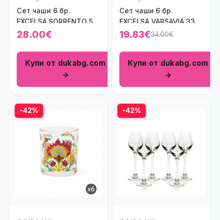
Сет чаши 6 бр.
Сет чаши 6 бр.
EXCELSA SORRENTO 57
EXCELSA VARSAVIA 330
мл.
мл.
28.00€
19.83€
34.00€
Купи от dukabg.com
Купи от dukabg.com
→
→
-42%
-42%