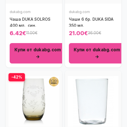
dukabg.com
dukabg.com
Чаша DUKA SOLROS
Чаши 6 бр. DUKA SIDA
400 мл., син.
350 мл.
6.42€
21.00€
11.00€
36.00€
Купи от dukabg.com
Купи от dukabg.com
→
→
-42%