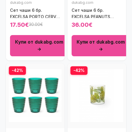
dukabg.com
dukabg.com
Сет чаши 6 бр.
Сет чаши 6 бр.
EXCELSA PORTO CERVO
EXCELSA PEANUTS
270 мл., син
SHINY AND BRIGHT 350
17.50€
36.00€
30.00€
мл.
Купи от dukabg.com
Купи от dukabg.com
→
→
-42%
-42%