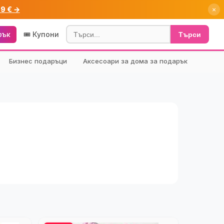
99 € →
×
рък
🎟️ Купони
Търси
Бизнес подаръци
Аксесоари за дома за подарък