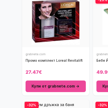
grabnete.com
grabne
Промо комплект Loreal Revitalift
Бебе 
27.47€
49.9
Купи от grabnete.com →
Ку
-32%
-32%