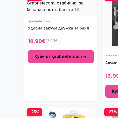
grabnete.com
Удобна вакуум дръжка за баня
16.99€
25.00€
Купи от grabnete.com →
grabne
Алуми
13.9
Ку
-25%
-27%