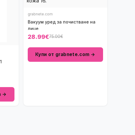
grabnete.com
Вакуум уред за почистване на
лице
28.99€
75.00€
Купи от grabnete.com →
1
m →