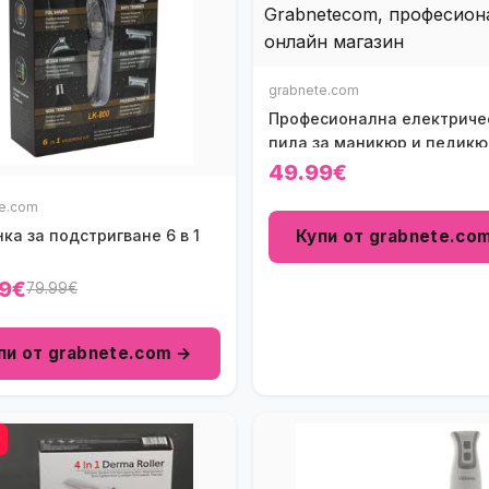
grabnete.com
Професионална електриче
пила за маникюр и педикю
49.99€
te.com
Купи от grabnete.co
а за подстригване 6 в 1
9€
79.99€
пи от grabnete.com →