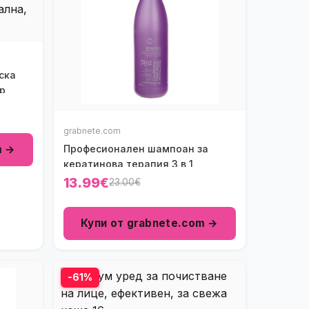
ска
р
grabnete.com
m →
Професионален шампоан за
кератинова терапия 3 в 1
13.99€
23.00€
Купи от grabnete.com →
-61%