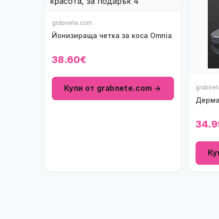
grabnete.com
Йонизираща четка за коса Omnia
38.60€
Купи от grabnete.com →
grabne
Дерма
34.9
Ку