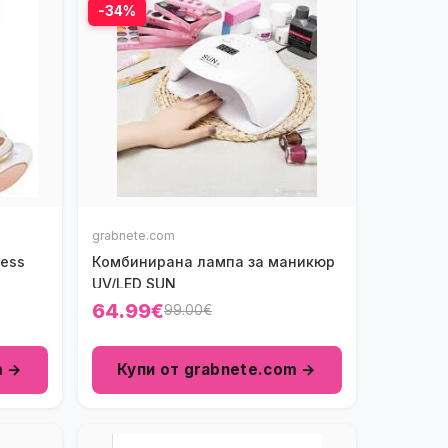
-34%
grabnete.com
less
Комбинирана лампа за маникюр
UV/LED SUN
64.99€
99.00€
m →
Купи от grabnete.com →