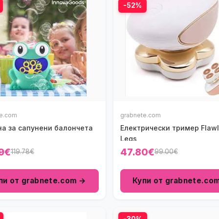
-52%
te.com
grabnete.com
а за сапунени балончета
Електрически тример Flaw
Legs
9€
47.80€
119.78€
99.00€
пи от grabnete.com →
Купи от grabnete.co
-30%