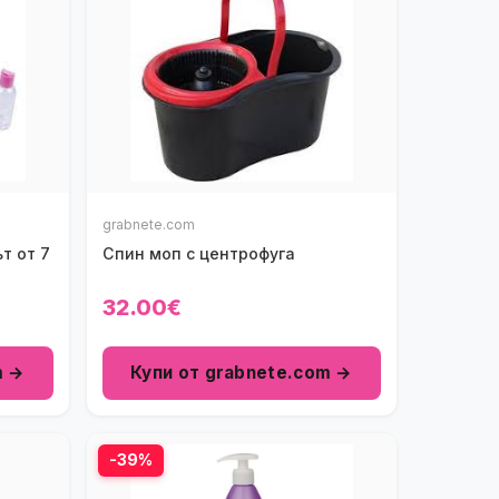
grabnete.com
т от 7
Спин моп с центрофуга
32.00€
m →
Купи от grabnete.com →
-39%