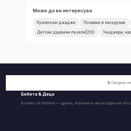
Може да ви интересува
Кухненски джаджи
Почивки и екскурзии
Детски дървени пъзели|200
Тенджери, ка
🔒 Сигурно 
Бебета & Деца
Всичко за бебето — дрехи, играчки и аксесоари на топ 