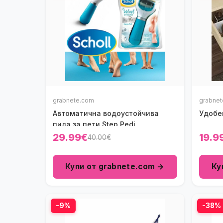
grabnete.com
grabne
Автоматична водоустойчива
Удобе
пила за пети Step Pedi
29.99€
19.9
40.00€
Купи от grabnete.com →
Ку
-9%
-38%