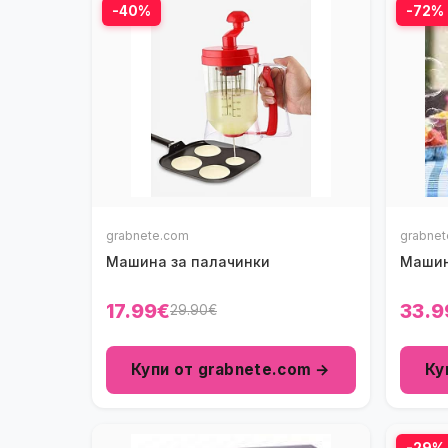
-40%
-72%
grabnete.com
grabne
Машина за палачинки
Машин
17.99€
33.9
29.90€
Купи от grabnete.com →
Ку
-29%