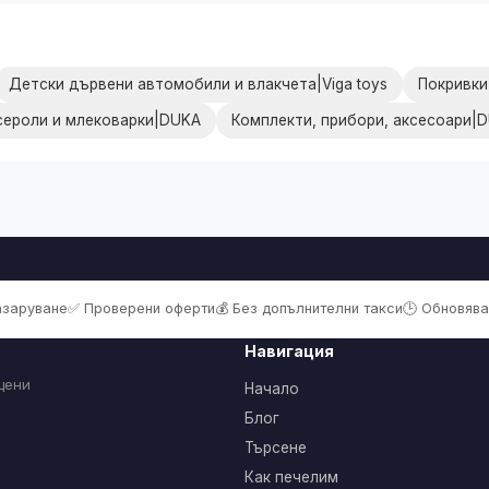
Детски дървени автомобили и влакчета|Viga toys
Покривки
сероли и млековарки|DUKA
Комплекти, прибори, аксесоари|
пазаруване
✅ Проверени оферти
💰 Без допълнителни такси
🕒 Обновява
Навигация
цени
Начало
Блог
Търсене
Как печелим