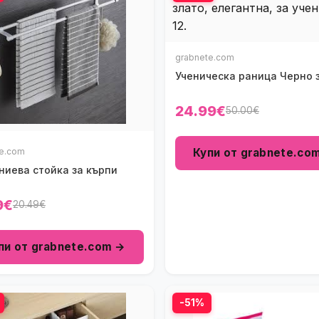
grabnete.com
Ученическа раница Черно 
24.99€
50.00€
Купи от grabnete.co
te.com
ниева стойка за кърпи
9€
20.49€
пи от grabnete.com →
-51%