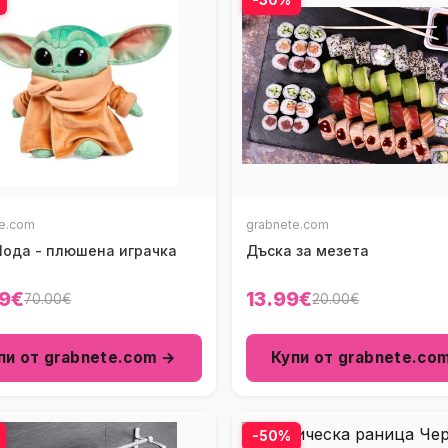
te.com
grabnete.com
Йода - плюшена играчка
Дъска за мезета
9€
13.99€
70.00€
20.00€
пи от grabnete.com →
Купи от grabnete.co
-50%