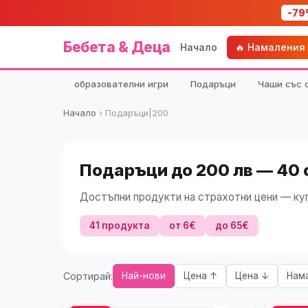
-79
Бебета & Деца
Начало
🔥 Намаления
образователни игри
Подаръци
Чаши със 
Начало
›
Подаръци|200
Подаръци до 200 лв — 40
Достъпни продукти на страхотни цени — куп
41 продукта
от 6€
до 65€
Сортирай:
Най-нови
Цена ↑
Цена ↓
Нам