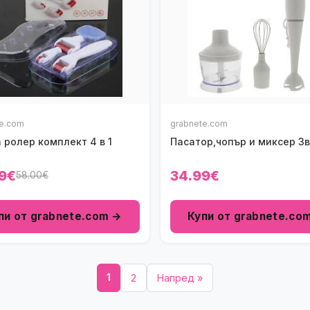
te.com
grabnete.com
 ролер комплект 4 в 1
Пасатор,чопър и миксер 3в
9€
34.99€
58.00€
пи от grabnete.com →
Купи от grabnete.co
1
2
Напред »