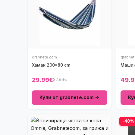
grabnete.com
grabne
Хамак 200x80 cm
Машинк
29.99€
49.9
32.99€
Купи от grabnete.com →
Ку
-40%