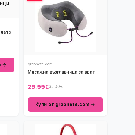
злато
m →
grabnete.com
Масажна възглавница за врат
29.99€
35.00€
Купи от grabnete.com →