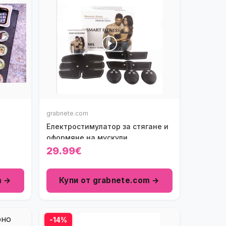
grabnete.com
Електростимулатор за стягане и
оформяне на мускули
29.99€
m →
Купи от grabnete.com →
-14%