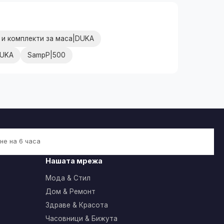
 и комплекти за маса|DUKA
DUKA
SampP|500
не на 6 часа
Нашата мрежа
Мода & Стил
Дом & Ремонт
Здраве & Красота
Часовници & Бижута