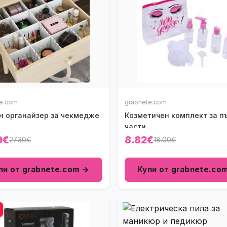
te.com
grabnete.com
н органайзер за чекмедже
Козметичен комплект за пъ
части
9€
8.82€
27.30€
18.00€
пи от grabnete.com →
Купи от grabnete.co