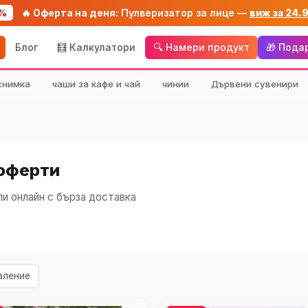
%
🔥 Оферта на деня:
Пулверизатор за лице —
виж за 24.
Блог
🧮 Калкулатори
🔍 Намери продукт
🎁 Пода
снимка
чаши за кафе и чай
чинии
Дървени сувенири
 оферти
и онлайн с бърза доставка
аление