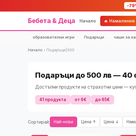
-79
Бебета & Деца
Начало
🔥 Намаления
образователни игри
Подаръци
чаши за ка
Начало
›
Подаръци|500
Подаръци до 500 лв — 40
Достъпни продукти на страхотни цени — куп
41 продукта
от 6€
до 65€
Сортирай:
Най-нови
Цена ↑
Цена ↓
Нам