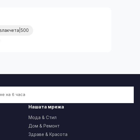
влакчета|500
не на 6 часа
Нашата мрежа
Мода & Стил
Дом & Ремонт
Здраве & Красота