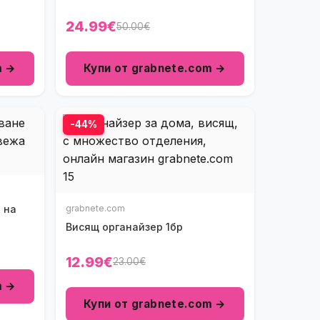
24.99€
50.00€
m →
Купи от grabnete.com →
-44%
 на
grabnete.com
Висящ органайзер 1бр
12.99€
23.00€
m →
Купи от grabnete.com →