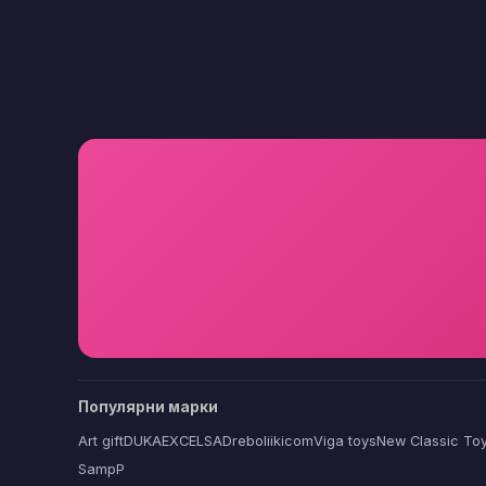
Популярни марки
Art gift
DUKA
EXCELSA
Dreboliikicom
Viga toys
New Classic To
SampP