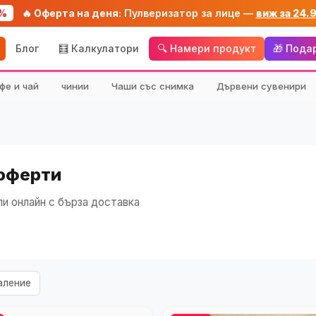
%
🔥 Оферта на деня:
Пулверизатор за лице —
виж за 24.
Блог
🧮 Калкулатори
🔍 Намери продукт
🎁 Пода
фе и чай
чинии
Чаши със снимка
Дървени сувенири
 оферти
и онлайн с бърза доставка
аление