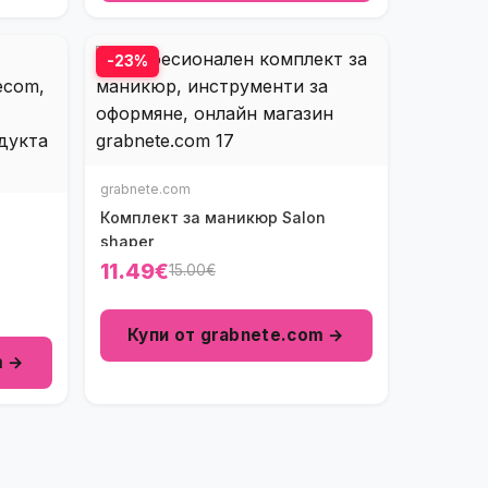
-23%
grabnete.com
Комплект за маникюр Salon
shaper
11.49€
15.00€
Купи от grabnete.com →
m →