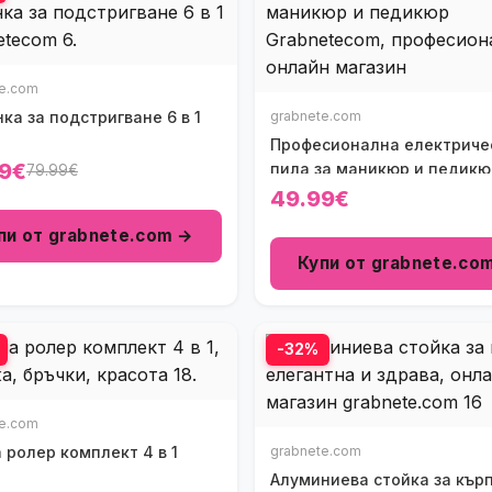
te.com
а за подстригване 6 в 1
grabnete.com
Професионална електриче
9€
пила за маникюр и педикю
79.99€
49.99€
пи от grabnete.com →
Купи от grabnete.co
-32%
te.com
 ролер комплект 4 в 1
grabnete.com
Алуминиева стойка за кър