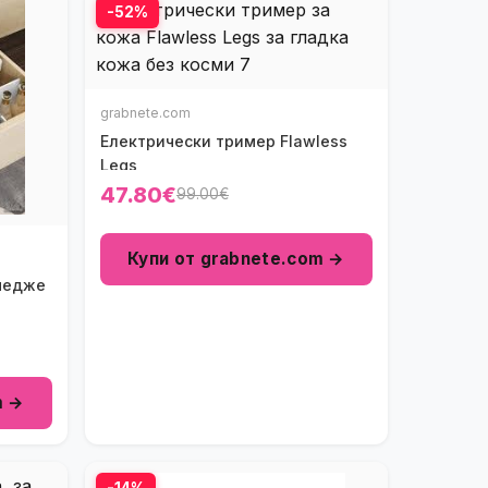
-52%
grabnete.com
Електрически тример Flawless
Legs
47.80€
99.00€
Купи от grabnete.com →
медже
m →
-14%