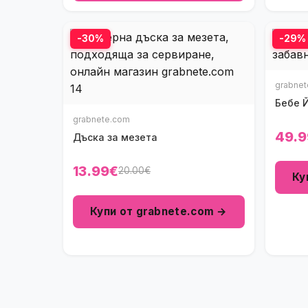
-30%
-29%
grabne
Бебе 
grabnete.com
49.9
Дъска за мезета
13.99€
20.00€
Ку
Купи от grabnete.com →