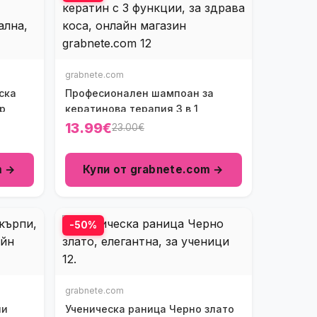
grabnete.com
ска
Професионален шампоан за
р
кератинова терапия 3 в 1
13.99€
23.00€
m →
Купи от grabnete.com →
-50%
grabnete.com
пи
Ученическа раница Черно злато