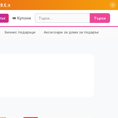
99 € →
×
рък
🎟️ Купони
Търси
Бизнес подаръци
Аксесоари за дома за подарък