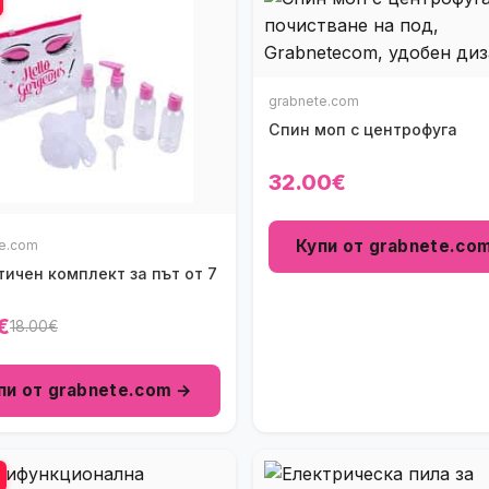
grabnete.com
Спин моп с центрофуга
32.00€
Купи от grabnete.co
te.com
ичен комплект за път от 7
€
18.00€
пи от grabnete.com →