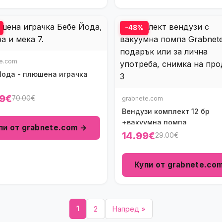
-48%
te.com
Йода - плюшена играчка
9€
70.00€
grabnete.com
Вендузи комплект 12 бр
+вакуумна помпа
пи от grabnete.com →
14.99€
29.00€
Купи от grabnete.co
1
2
Напред »