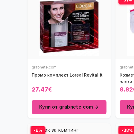
grabnete.com
grabne
Промо комплект Loreal Revitalift
Козмет
части
27.47€
8.82
Купи от grabnete.com →
Ку
-9%
-38%