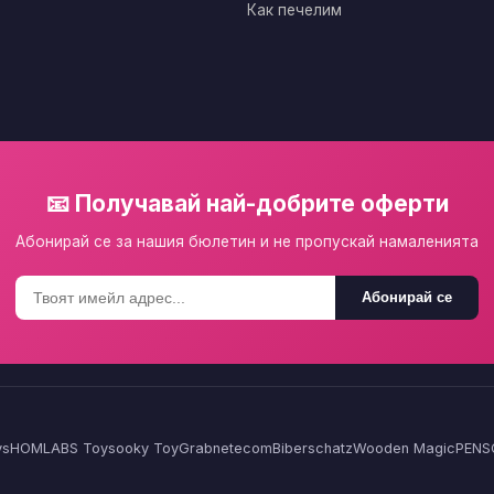
Как печелим
📧 Получавай най-добрите оферти
Абонирай се за нашия бюлетин и не пропускай намаленията
Абонирай се
ys
HOMLA
BS Toys
ooky Toy
Grabnetecom
Biberschatz
Wooden Magic
PENS