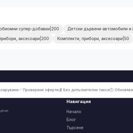
обиомни супер-добавки|200
Детски дървени автомобили и 
прибори, аксесоари|200
Комплекти, прибори, аксесоари|50
пазаруване
✅ Проверени оферти
💰 Без допълнителни такси
🕒 Обновява
Навигация
цени
Начало
Блог
Търсене