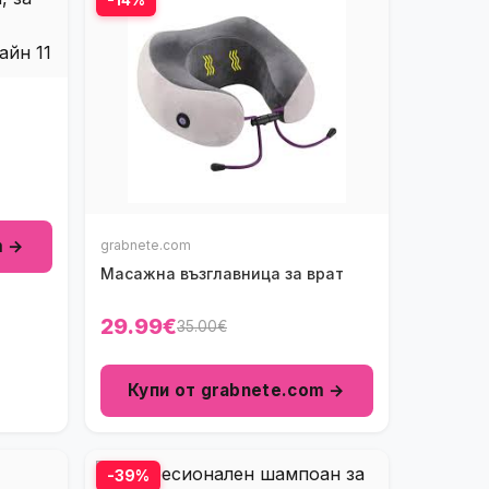
m →
grabnete.com
Масажна възглавница за врат
29.99€
35.00€
Купи от grabnete.com →
-39%