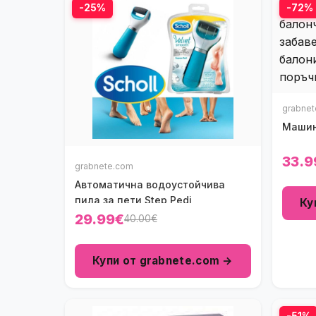
-25%
-72%
grabne
Машин
33.9
grabnete.com
Автоматична водоустойчива
пила за пети Step Pedi
Ку
29.99€
40.00€
Купи от grabnete.com →
-51%