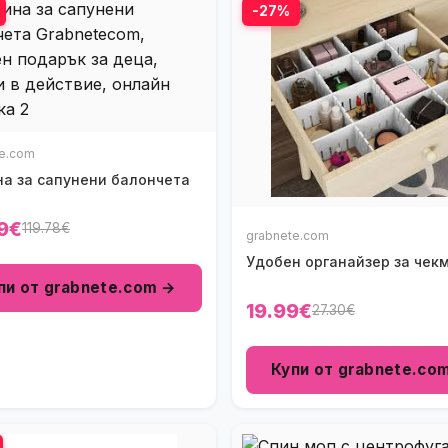
-27%
te.com
а за сапунени балончета
9€
119.78€
grabnete.com
Удобен органайзер за чек
пи от grabnete.com →
19.99€
27.30€
Купи от grabnete.co