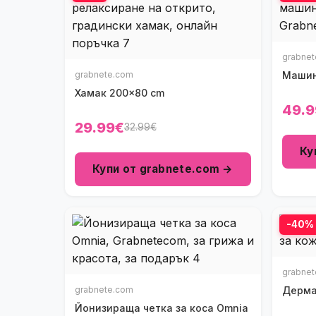
grabne
grabnete.com
Машинк
Хамак 200x80 cm
49.9
29.99€
32.99€
Ку
Купи от grabnete.com →
-40%
grabne
grabnete.com
Дерма
Йонизираща четка за коса Omnia