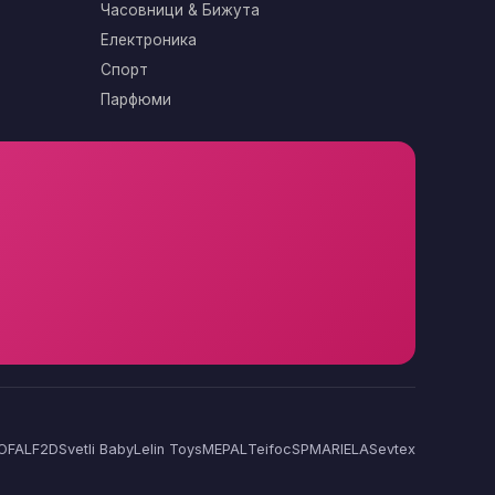
Часовници & Бижута
Електроника
Спорт
Парфюми
OFAL
F2D
Svetli Baby
Lelin Toys
MEPAL
Teifoc
SP
MARIELA
Sevtex