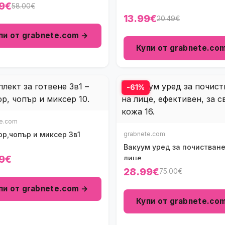
9€
58.00€
13.99€
20.49€
пи от grabnete.com →
Купи от grabnete.co
-61%
te.com
р,чопър и миксер 3в1
grabnete.com
Вакуум уред за почистване
9€
лице
28.99€
75.00€
пи от grabnete.com →
Купи от grabnete.co