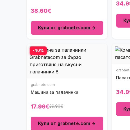
34.9
38.60€
Ку
Купи от grabnete.com →
-40%
grabne
Пасато
grabnete.com
34.9
Машина за палачинки
17.99€
29.90€
Ку
Купи от grabnete.com →