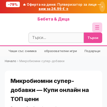
-79%
🔥 Оферта на деня:
Пулверизатор за лице —
×
виж за 24.99 € →
Начало
Бебета & Деца
🔥 Намаления
☰
Блог
Търси
🧮 Калкулатори
Чаши със снимка
образователни игри
Подаръци
🔍 Намери продукт
🎁 Подарък
Начало
›
Микробиомни супер-добавки
🎟️ Купони
Микробиомни супер-
добавки — Купи онлайн на
ТОП цени