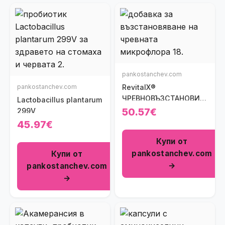
pankostanchev.com
pankostanchev.com
RevitalX®
ЧРЕВНОВЪЗСТАНОВИТЕЛНА
Lactobacillus plantarum
ФОРМУЛА
50.57€
299V
45.97€
Купи от
pankostanchev.com
Купи от
→
pankostanchev.com
→