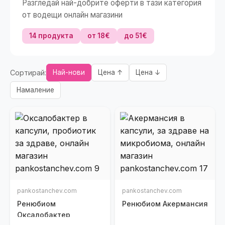
Разгледай най-добрите оферти в тази категория
от водещи онлайн магазини
14 продукта
от 18€
до 51€
Сортирай:
Най-нови
Цена ↑
Цена ↓
Намаление
pankostanchev.com
pankostanchev.com
Ренюбиом
Ренюбиом Акермансия
Оксалобактер