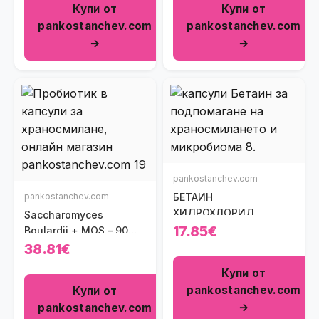
Купи от
Купи от
pankostanchev.com
pankostanchev.com
→
→
pankostanchev.com
pankostanchev.com
БЕТАИН
ХИДРОХЛОРИД
Saccharomyces
17.85€
Boulardii + MOS – 90
капс
38.81€
Купи от
pankostanchev.com
Купи от
→
pankostanchev.com