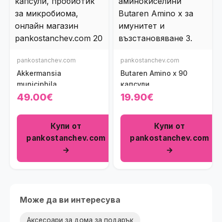
pankostanchev.com
pankostanchev.com
Akkermansia
Butaren Amino x 90
municiphila
капсули
49.00€
19.90€
Купи от
Купи от
pankostanchev.com
pankostanchev.com
→
→
Може да ви интересува
Аксесоари за дома за подарък