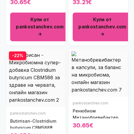
30.65€
33.21€
Купи от
Купи от
pankostanchev.com
pankostanchev.com
→
→
-22%
pankostanchev.com
Ренюбиом
pankostanchev.com
Метанобревибактер
Butirrisan-Clostridium
30.65€
butyricum CBM588®