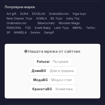
Популярни марки
Art gift
DUKA
EXCELSA
Dreboliikicom
Viga toys
New Classic Toys
HOMLA
BS Toys
ooky Toy
Grabnetecom
Biberschatz
Wooden Magic
PENSOFAL
F2D
Svetli Baby
Lelin Toys
MEPAL
Teifoc
SP
MARIELA
Sevtex
SampP
🌐 Нашата мрежа от сайтове
Patuvai
· Пътуване
ДомиBG
· Дом и градина
МодаBG
· Мода и стил
КрасотаBG
· Козметика