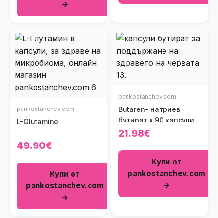
→
pankostanchev.com
pankostanchev.com
Butaren- натриев
бутират х 90 капсули
L-Glutamine
21.98€
49.90€
Купи от
pankostanchev.com
Купи от
→
pankostanchev.com
→