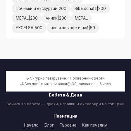
Почивки и екскурзии|200
Biberschatz|200
MEPAL|200
чинии|200
MEPAL
EXCELSA|500
чаши за кафе и чай|50
🔒 Сигурно пазаруване
✅ Проверени оферти
💰 Без допълнителни такси
🕒 Обновяване на 6 часа
Бебета & Деца
Всичко за бебето — дрехи, играчки и аксесоари на топ цени
Навигация
Начало
Блог
Търсене
Как печелим