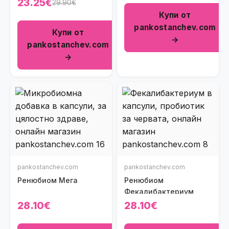
23.25€
29.90€
Купи от
pankostanchev.com
Купи от
→
pankostanchev.com
→
pankostanchev.com
pankostanchev.com
Ренюбиом Мега
Ренюбиом
Фекалибактериум
28.10€
28.10€