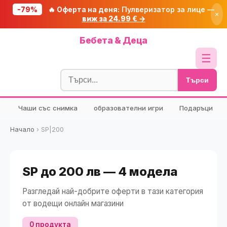
-79%
🔥 Оферта на деня:
Пулверизатор за лице —
×
виж за 24.99 € →
Начало
Бебета & Деца
🔥 Намаления
☰
Блог
Търси
🧮 Калкулатори
Чаши със снимка
образователни игри
Подаръци
🔍 Намери продукт
🎁 Подарък
Начало
›
SP|200
🎟️ Купони
SP до 200 лв — 4 модела
Разгледай най-добрите оферти в тази категория
от водещи онлайн магазини
0 продукта