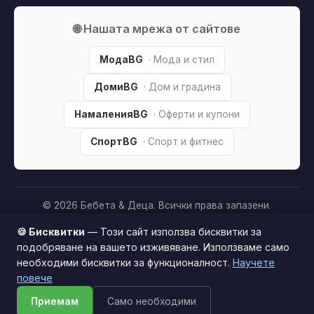
🌐 Нашата мрежа от сайтове
МодаBG
· Мода и стил
ДомиBG
· Дом и градина
НамаленияBG
· Оферти и купони
СпортBG
· Спорт и фитнес
© 2026 Бебета & Деца. Всички права запазени.
Партньорско разкриване:
Този сайт е независим и
🍪 Бисквитки
— Този сайт използва бисквитки за
съдържа партньорски (affiliate) линкове. Когато купите
подобряване на вашето изживяване. Използваме само
продукт през тях, може да получим малка комисиона от
необходими бисквитки за функционалност.
Научете
Този сайт използва бисквитки за по-добро
магазина —
без
това да оскъпява покупката за вас. Това
повече
потребителско изживяване.
Научи повече
ни помага да поддържаме сайта безплатен.
Как
Приемам
Само необходими
Приемам
печелим »