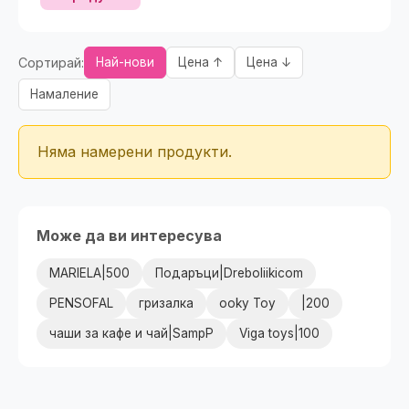
Сортирай:
Най-нови
Цена ↑
Цена ↓
Намаление
Няма намерени продукти.
Може да ви интересува
MARIELA|500
Подаръци|Dreboliikicom
PENSOFAL
гризалка
ooky Toy
|200
чаши за кафе и чай|SampP
Viga toys|100