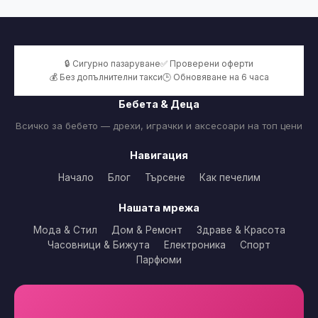
🔒 Сигурно пазаруване
✅ Проверени оферти
💰 Без допълнителни такси
🕒 Обновяване на 6 часа
Бебета & Деца
Всичко за бебето — дрехи, играчки и аксесоари на топ цени
Навигация
Начало
Блог
Търсене
Как печелим
Нашата мрежа
Мода & Стил
Дом & Ремонт
Здраве & Красота
Часовници & Бижута
Електроника
Спорт
Парфюми