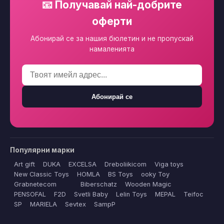
📧 Получавай най-добрите
оферти
Абонирай се за нашия бюлетин и не пропускай
намаленията
Абонирай се
Популярни марки
Art gift
DUKA
EXCELSA
Dreboliikicom
Viga toys
New Classic Toys
HOMLA
BS Toys
ooky Toy
Grabnetecom
Biberschatz
Wooden Magic
PENSOFAL
F2D
Svetli Baby
Lelin Toys
MEPAL
Teifoc
SP
MARIELA
Sevtex
SampP