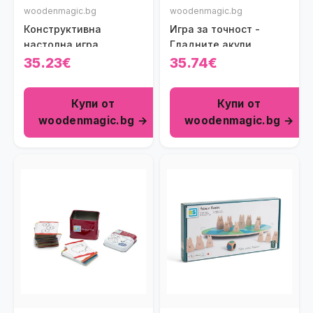
woodenmagic.bg
woodenmagic.bg
Конструктивна
Игра за точност -
настолна игра
Гладните акули
Дракони
35.23€
35.74€
Купи от
Купи от
woodenmagic.bg →
woodenmagic.bg →