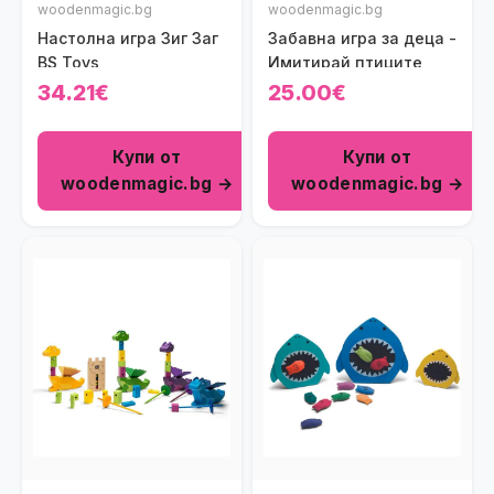
woodenmagic.bg
woodenmagic.bg
Настолна игра Зиг Заг
Забавна игра за деца -
BS Toys
Имитирай птиците
34.21€
25.00€
Купи от
Купи от
woodenmagic.bg →
woodenmagic.bg →