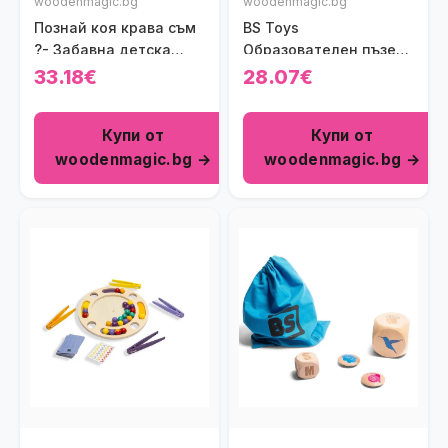
woodenmagic.bg
woodenmagic.bg
Познай коя крава съм
BS Toys
?- Забавна детска
Образователен пъзел
игра
с клечки
33.18€
28.07€
Купи от
Купи от
woodenmagic.bg →
woodenmagic.bg →