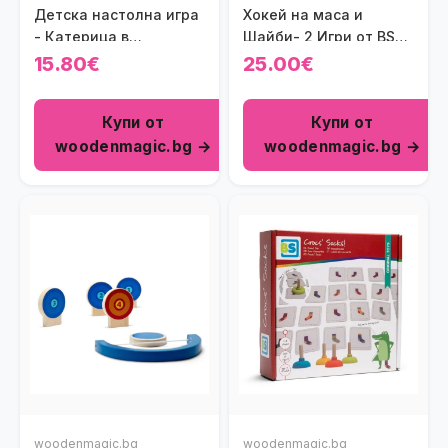
Детска настолна игра
Хокей на маса и
- Катерица в
Шайби- 2 Игри от BS
овошната градина
Toys
15.80€
25.00€
Купи от
Купи от
woodenmagic.bg →
woodenmagic.bg →
woodenmagic.bg
woodenmagic.bg