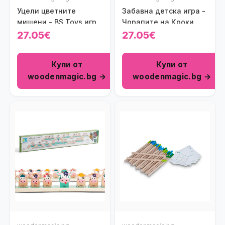
Уцели цветните
Забавна детска игра -
мишени - BS Toys игра
Чорапите на Кроки
за точност
27.05€
27.05€
Купи от
Купи от
woodenmagic.bg →
woodenmagic.bg →