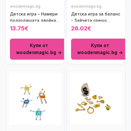
woodenmagic.bg
woodenmagic.bg
Детска игра – Намери
Детска игра за баланс
подходящата двойка
- Зайчета срещу
BS Toys
Лисици
13.75€
26.02€
Купи от
Купи от
woodenmagic.bg →
woodenmagic.bg →