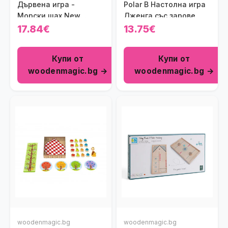
Дървена игра -
Polar B Настолна игра
Морски шах New
Дженга със зарове
classic toys
17.84€
13.75€
Купи от
Купи от
woodenmagic.bg →
woodenmagic.bg →
woodenmagic.bg
woodenmagic.bg