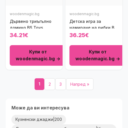
woodenmagic.bg
woodenmagic.bg
Дървено триъгълно
Детска игра за
домино BS Toys
намиране на рибки BS
Toys
34.21€
36.25€
Купи от
Купи от
woodenmagic.bg →
woodenmagic.bg →
1
2
3
Напред »
Може да ви интересува
Кухненски джаджи|200