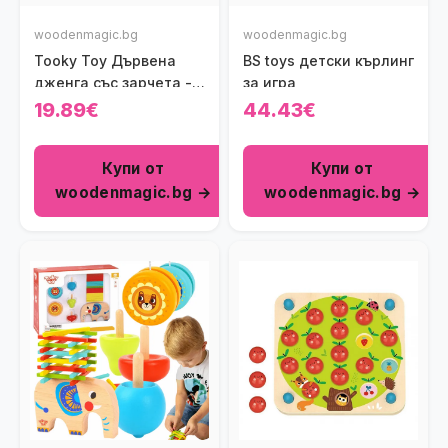
woodenmagic.bg
woodenmagic.bg
Tooky Toy Дървена
BS toys детски кърлинг
дженга със зарчета -
за игра
Животни
19.89€
44.43€
Купи от
Купи от
woodenmagic.bg →
woodenmagic.bg →