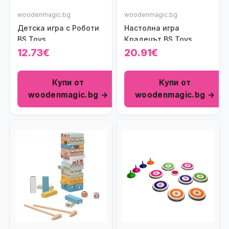
woodenmagic.bg
woodenmagic.bg
Детска игра с Роботи
Настолна игра
BS Toys
Крадецът BS Toys
12.73€
20.91€
Купи от
Купи от
woodenmagic.bg →
woodenmagic.bg →