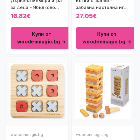
Дървена мемори игра
Котки с шапки -
за деца - Ябълково
забавна настолна игра
дърво
за деца
16.82€
27.05€
Купи от
Купи от
woodenmagic.bg →
woodenmagic.bg →
woodenmagic.bg
woodenmagic.bg