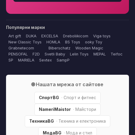
Популярни марки
Art gift
DUKA
EXCELSA
Dreboliikicom
Viga toys
New Classic Toys
HOMLA
BS Toys
ooky Toy
Grabnetecom
Biberschatz
Wooden Magic
PENSOFAL
F2D
Svetli Baby
Lelin Toys
MEPAL
Teifoc
SP
MARIELA
Sevtex
SampP
🌐 Нашата мрежа от сайтове
СпортBG
· Спорт и фитнес
NameriMaistor
· Майстори
ТехникаBG
· Техника и електроника
МодаBG
· Мода и стил