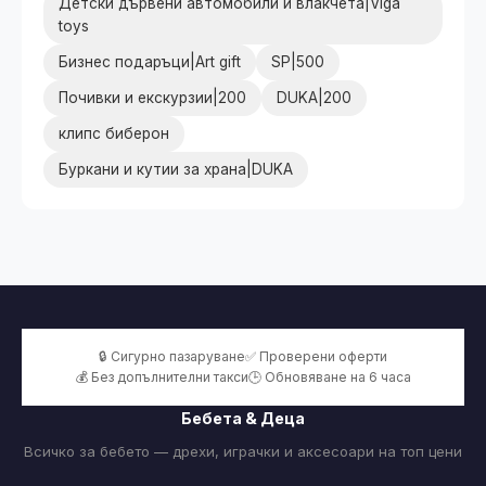
Детски дървени автомобили и влакчета|Viga
toys
Бизнес подаръци|Art gift
SP|500
Почивки и екскурзии|200
DUKA|200
клипс биберон
Буркани и кутии за храна|DUKA
🔒 Сигурно пазаруване
✅ Проверени оферти
💰 Без допълнителни такси
🕒 Обновяване на 6 часа
Бебета & Деца
Всичко за бебето — дрехи, играчки и аксесоари на топ цени