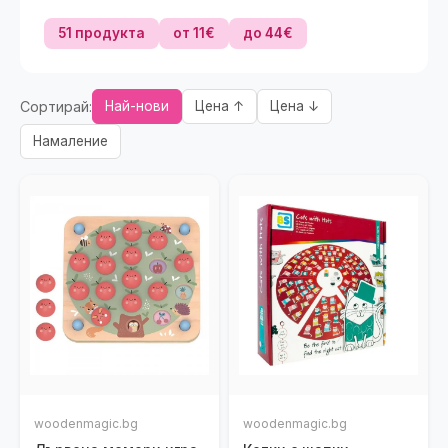
51 продукта
от 11€
до 44€
Сортирай:
Най-нови
Цена ↑
Цена ↓
Намаление
woodenmagic.bg
woodenmagic.bg