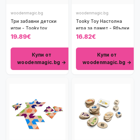
woodenmagic.bg
woodenmagic.bg
Три забавни детски
Tooky Toy Настолна
игри - Tooky toy
игра за памет - Ябълки
19.89€
16.82€
Купи от
Купи от
woodenmagic.bg →
woodenmagic.bg →