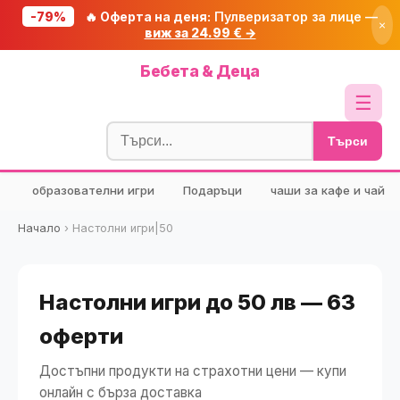
-79%
🔥 Оферта на деня:
Пулверизатор за лице —
×
виж за 24.99 € →
Начало
Бебета & Деца
🔥 Намаления
☰
Блог
Търси
🧮 Калкулатори
образователни игри
Подаръци
чаши за кафе и чай
🔍 Намери продукт
🎁 Подарък
Начало
›
Настолни игри|50
🎟️ Купони
Настолни игри до 50 лв — 63
оферти
Достъпни продукти на страхотни цени — купи
онлайн с бърза доставка