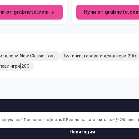
пи от grabnete.com →
Купи от grabnete.co
 пъзели|New Classic Toys
Бутилки, гарафи и декантери|200
леви игри|200
пазаруване
✅ Проверени оферти
💰 Без допълнителни такси
🕒 Обновява
Навигация