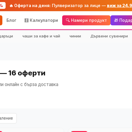
%
🔥 Оферта на деня:
Пулверизатор за лице —
виж за 24.
Блог
🧮 Калкулатори
🔍 Намери продукт
🎁 Пода
даръци
чаши за кафе и чай
чинии
Дървени сувенири
 — 16 оферти
и онлайн с бърза доставка
аление