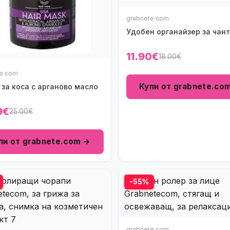
grabnete.com
Удобен органайзер за чан
11.90€
18.00€
te.com
Купи от grabnete.co
за коса с арганово масло
9€
25.00€
пи от grabnete.com →
-55%
grabnete.com