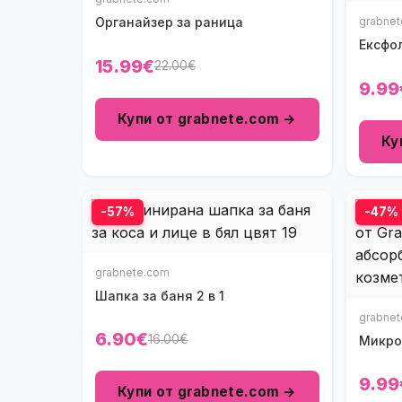
Органайзер за раница
grabne
Ексфо
15.99€
22.00€
9.99
Купи от grabnete.com →
Ку
-57%
-47%
grabnete.com
Шапка за баня 2 в 1
grabne
6.90€
16.00€
Микро
9.99
Купи от grabnete.com →