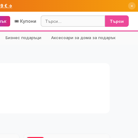
99 € →
×
рък
🎟️ Купони
Търси
Бизнес подаръци
Аксесоари за дома за подарък