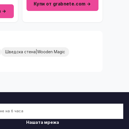
Купи от grabnete.com →
m →
Шведска стена|Wooden Magic
не на 6 часа
Нашата мрежа