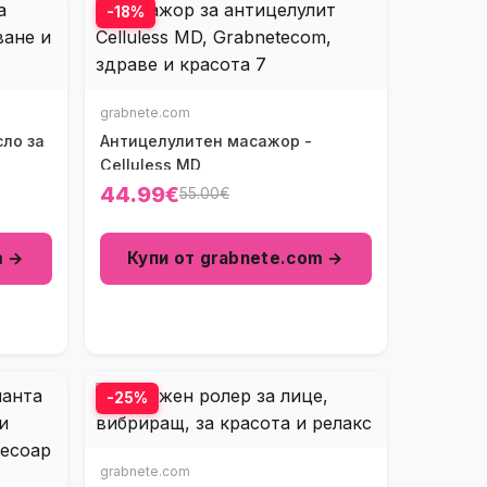
-18%
grabnete.com
ло за
Антицелулитен масажор -
Celluless MD
44.99€
55.00€
m →
Купи от grabnete.com →
-25%
grabnete.com