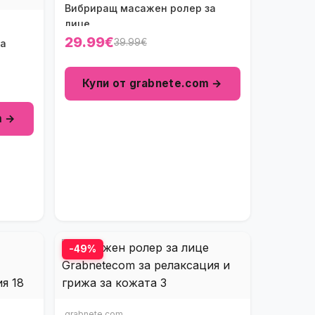
Вибриращ масажен ролер за
лице
29.99€
39.99€
та
Купи от grabnete.com →
m →
-49%
grabnete.com