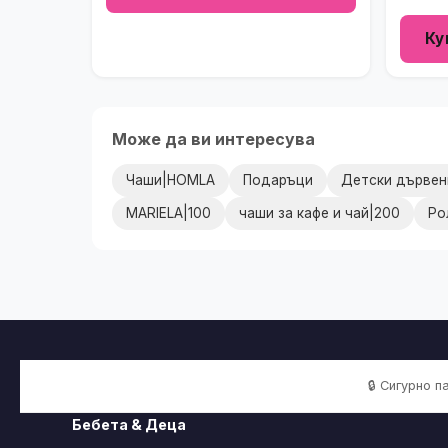
Ку
Може да ви интересува
Чаши|HOMLA
Подаръци
Детски дървени
MARIELA|100
чаши за кафе и чай|200
Ро
🔒 Сигурно 
Бебета & Деца