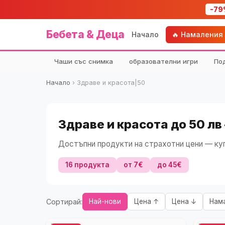
-79
Бебета & Деца
Начало
🔥 Намаления
Чаши със снимка
образователни игри
По
Начало
›
Здраве и красота|50
Здраве и красота до 50 лв
Достъпни продукти на страхотни цени — куп
16 продукта
от 7€
до 45€
Сортирай:
Най-нови
Цена ↑
Цена ↓
Нам