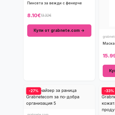
Пинсета за вежди с фенерче
8.10€
13.32€
Купи от grabnete.com →
grabne
Маска 
15.9
Ку
-27%
-33%
grabnete.com