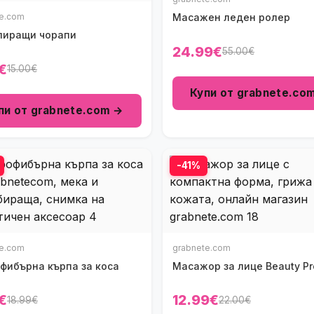
te.com
Масажен леден ролер
лиращи чорапи
24.99€
55.00€
€
15.00€
Купи от grabnete.co
пи от grabnete.com →
-41%
te.com
grabnete.com
фибърна кърпа за коса
Масажор за лице Beauty Pr
€
12.99€
18.99€
22.00€