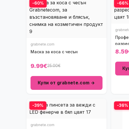
-60%
-66%
grabne
Профе
разре
grabnete.com
8.59
Маска за коса с чесън
9.99€
25.00€
Ку
Купи от grabnete.com →
-39%
-36%
grabnete.com