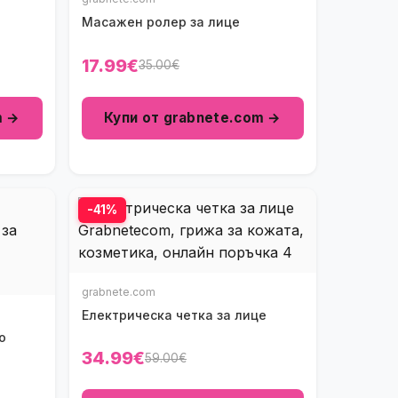
Масажен ролер за лице
17.99€
35.00€
m →
Купи от grabnete.com →
-41%
grabnete.com
Електрическа четка за лице
o
34.99€
59.00€