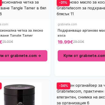
-31%
te.com
grabnete.com
сионална четка за лесно
Подхранващо арганово мас
сване Tangle Tamer
коса
€
19.99€
25.00€
29.00€
пи от grabnete.com →
Купи от grabnete.co
-34%