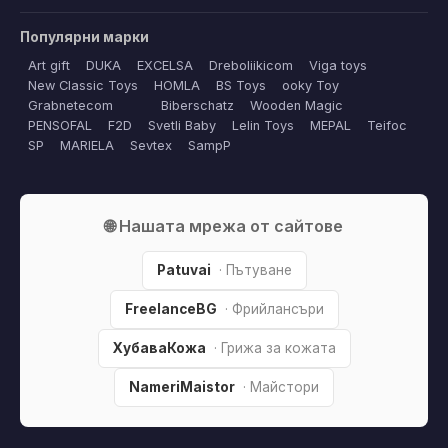
Популярни марки
Art gift
DUKA
EXCELSA
Dreboliikicom
Viga toys
New Classic Toys
HOMLA
BS Toys
ooky Toy
Grabnetecom
Biberschatz
Wooden Magic
PENSOFAL
F2D
Svetli Baby
Lelin Toys
MEPAL
Teifoc
SP
MARIELA
Sevtex
SampP
🌐 Нашата мрежа от сайтове
Patuvai
· Пътуване
FreelanceBG
· Фрийлансъри
ХубаваКожа
· Грижа за кожата
NameriMaistor
· Майстори