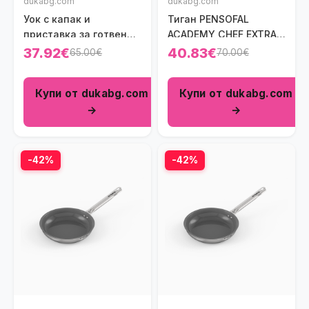
dukabg.com
dukabg.com
Уок с капак и
Тиган PENSOFAL
приставка за готвене
ACADEMY CHEF EXTRA
на пара PENSOFAL
28 см.
37.92€
40.83€
65.00€
70.00€
BIOSTONE 24 см.
Купи от dukabg.com
Купи от dukabg.com
→
→
-42%
-42%