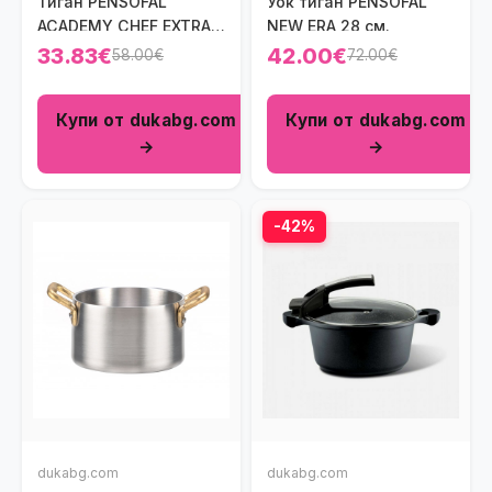
Тиган PENSOFAL
Уок тиган PENSOFAL
ACADEMY CHEF EXTRA
NEW ERA 28 см.
24 см.
33.83€
42.00€
58.00€
72.00€
Купи от dukabg.com
Купи от dukabg.com
→
→
-42%
dukabg.com
dukabg.com