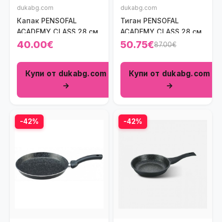
dukabg.com
dukabg.com
Капак PENSOFAL
Тиган PENSOFAL
ACADEMY CLASS 28 см.
ACADEMY CLASS 28 см.
40.00€
50.75€
87.00€
Купи от dukabg.com
Купи от dukabg.com
→
→
-42%
-42%