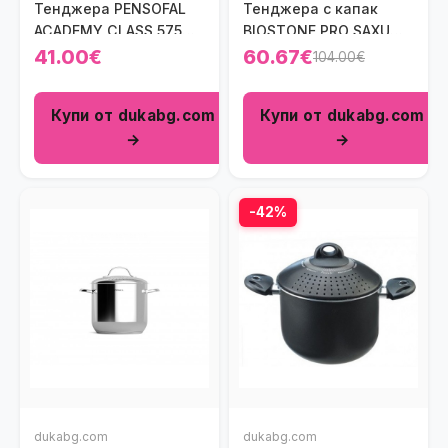
Тенджера PENSOFAL
Тенджера с капак
ACADEMY CLASS 575
BIOSTONE PRO SAXUM
мл.
3500 мл.
41.00€
60.67€
104.00€
Купи от dukabg.com
Купи от dukabg.com
→
→
-42%
dukabg.com
dukabg.com