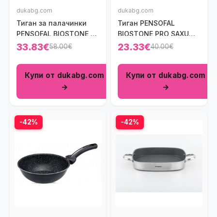
dukabg.com
dukabg.com
Тиган за палачинки
Тиган PENSOFAL
PENSOFAL BIOSTONE 27
BIOSTONE PRO SAXUM
см.
20 см.
33.83€
23.33€
58.00€
40.00€
Купи от dukabg.com
Купи от dukabg.com
→
→
-42%
-42%