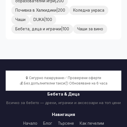
образователни игри|200
Почивка в Халкидики|200
Коледна украса
Чаши
DUKA|100
Бебета, деца и играчки|100
Чаши за вино
🔒 Сигурно пазаруване
✅ Проверени оферти
💰 Без допълнителни такси
🕒 Обновяване на 6 часа
Бебета & Деца
Всичко за бебето — дрехи, играчки и аксесоари на топ цени
Навигация
Начало
Блог
Търсене
Как печелим