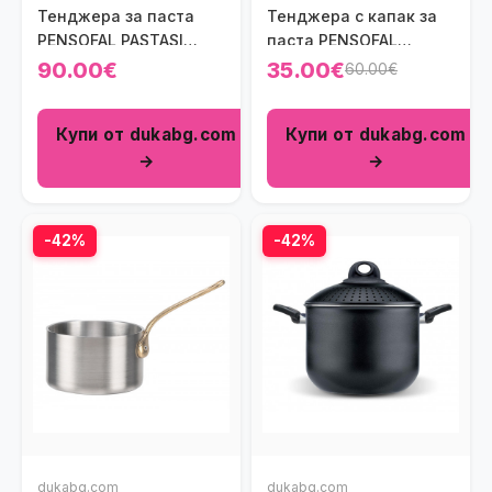
Тенджера за паста
Тенджера с капак за
PENSOFAL PASTASI
паста PENSOFAL
5000 мл.
BIOSTONE 5000 мл.
90.00€
35.00€
60.00€
Купи от dukabg.com
Купи от dukabg.com
→
→
-42%
-42%
dukabg.com
dukabg.com