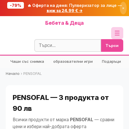
-79%
🔥 Оферта на деня:
Пулверизатор за лице —
×
виж за 24.99 € →
Начало
Бебета & Деца
🔥 Намаления
☰
Блог
Търси
🧮 Калкулатори
Чаши със снимка
образователни игри
Подаръци
🔍 Намери продукт
🎁 Подарък
Начало
›
PENSOFAL
🎟️ Купони
PENSOFAL — 3 продукта от
90 лв
Всички продукти от марка
PENSOFAL
— сравни
цени и избери най-добрата оферта