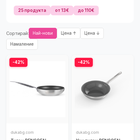
25 продукта
от 13€
до 110€
Сортирай:
Най-нови
Цена ↑
Цена ↓
Намаление
-42%
-42%
dukabg.com
dukabg.com