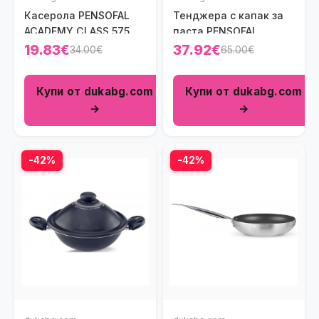
Касерола PENSOFAL
Тенджера с капак за
ACADEMY CLASS 575
паста PENSOFAL
мл.
BIOSTONE 7000 мл.
19.83€
37.92€
34.00€
65.00€
Купи от dukabg.com
Купи от dukabg.com
→
→
-42%
-42%