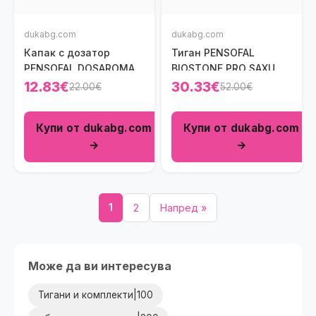
dukabg.com
dukabg.com
Капак с дозатор
Тиган PENSOFAL
PENSOFAL DOSAROMA
BIOSTONE PRO SAXUM
28 см.
24 см.
12.83€
30.33€
22.00€
52.00€
Купи от dukabg.com
Купи от dukabg.com
→
→
1
2
Напред »
Може да ви интересува
Тигани и комплекти|100