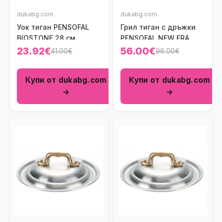
dukabg.com
dukabg.com
Уок тиган PENSOFAL
Грил тиган с дръжки
BIOSTONE 28 см.
PENSOFAL NEW ERA
28х28 см.
23.92€
56.00€
41.00€
96.00€
Купи от dukabg.com
Купи от dukabg.com
→
→