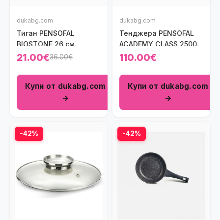
dukabg.com
dukabg.com
Тиган PENSOFAL
Тенджера PENSOFAL
BIOSTONE 26 см.
ACADEMY CLASS 2500
мл.
21.00€
110.00€
36.00€
Купи от dukabg.com
Купи от dukabg.com
→
→
-42%
-42%