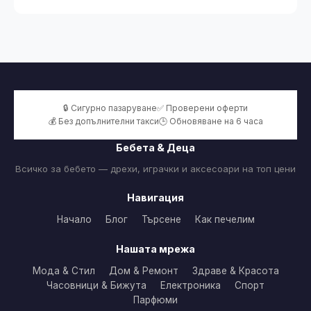
🔒 Сигурно пазаруване
✅ Проверени оферти
💰 Без допълнителни такси
🕒 Обновяване на 6 часа
Бебета & Деца
Всичко за бебето — дрехи, играчки и аксесоари на топ цени
Навигация
Начало
Блог
Търсене
Как печелим
Нашата мрежа
Мода & Стил
Дом & Ремонт
Здраве & Красота
Часовници & Бижута
Електроника
Спорт
Парфюми