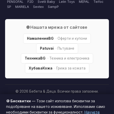
PENSOFAL
F2D
Svetli Baby
Lelin Toys
MEPAL
Teifoc
SP
MARIELA
Sevtex
SampP
🌐 Нашата мрежа от сайтове
НамаленияBG
· Оферти и купони
Patuvai
· Пътуване
ТехникаBG
· Техника и електроника
ХубаваКожа
· Грижа за кожата
© 2026 Бебета & Деца. Всички права запазени.
Партньорско разкриване:
Този сайт е независим и
🍪 Бисквитки
— Този сайт използва бисквитки за
съдържа партньорски (affiliate) линкове. Когато купите
подобряване на вашето изживяване. Използваме само
продукт през тях, може да получим малка комисиона от
необходими бисквитки за функционалност.
Научете
Този сайт използва бисквитки за по-добро