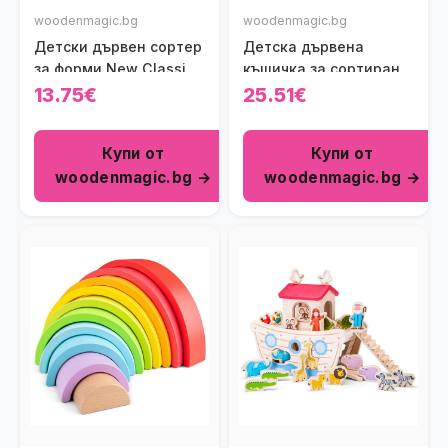
woodenmagic.bg
woodenmagic.bg
Детски дървен сортер
Детска дървена
за форми New Classic
къщичка за сортиране
Toys
New Classic Toys
13.75€
25.51€
Купи от
Купи от
woodenmagic.bg →
woodenmagic.bg →