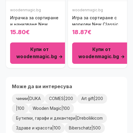
woodenmagic.bg
woodenmagic.bg
Играчка за сортиране
Игра за сортиране с
и нанизване New
моркови New Classic
Classic Toys
Toys
15.80€
18.87€
Купи от
Купи от
woodenmagic.bg →
woodenmagic.bg →
Може да ви интересува
чинии|DUKA
COMES|200
Art gift|200
|100
Wooden Magic|100
Бутилки, гарафи и декантери|Dreboliikicom
Здраве и красота|100
Biberschatz|500