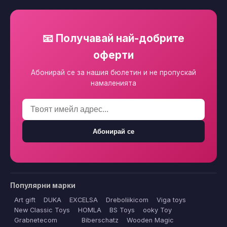
📧 Получавай най-добрите
оферти
Абонирай се за нашия бюлетин и не пропускай
намаленията
Абонирай се
Популярни марки
Art gift
DUKA
EXCELSA
Dreboliikicom
Viga toys
New Classic Toys
HOMLA
BS Toys
ooky Toy
Grabnetecom
Biberschatz
Wooden Magic