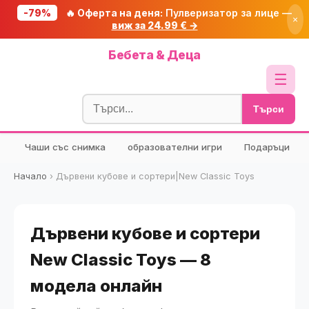
-79%
🔥 Оферта на деня:
Пулверизатор за лице —
×
виж за 24.99 € →
Начало
Бебета & Деца
🔥 Намаления
☰
Блог
Търси
🧮 Калкулатори
Чаши със снимка
образователни игри
Подаръци
🔍 Намери продукт
🎁 Подарък
Начало
›
Дървени кубове и сортери|New Classic Toys
🎟️ Купони
Дървени кубове и сортери
New Classic Toys — 8
модела онлайн