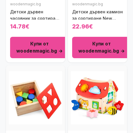
woodenmagic.bg
woodenmagic.bg
Детски дървен
Детски дървен камион
часовник за сортиране
за сортиране New
New Classic Toys
Classic Toys
14.78€
22.96€
Купи от
Купи от
woodenmagic.bg →
woodenmagic.bg →