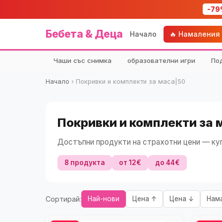
-79
Бебета & Деца
Начало
🔥 Намаления
Чаши със снимка
образователни игри
По
Начало
›
Покривки и комплекти за маса|50
Покривки и комплекти за 
Достъпни продукти на страхотни цени — куп
8 продукта
от 12€
до 44€
Сортирай:
Най-нови
Цена ↑
Цена ↓
Нам