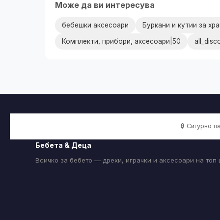
Може да ви интересува
бебешки аксесоари
Буркани и кутии за хр
Комплекти, прибори, аксесоари|50
all_disc
🔒 Сигурно 
Бебета & Деца
Всичко за бебето — дрехи, играчки и аксесоари на топ 