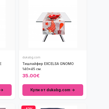
dukabg.com
E
Тишлайфер EXCELSA GNOMO
140x45 см.
35.00€
 →
Купи от dukabg.com →
-42%