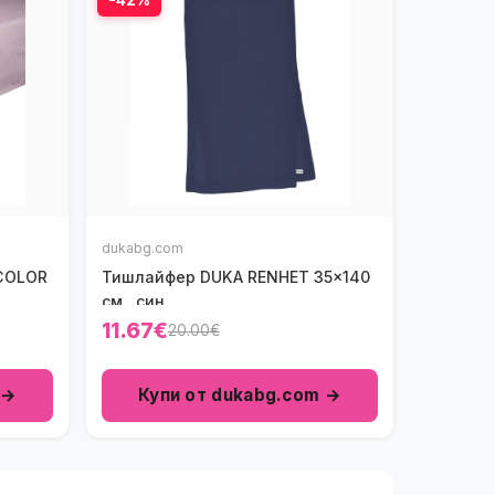
dukabg.com
 COLOR
Тишлайфер DUKA RENHET 35x140
см., син
11.67€
20.00€
 →
Купи от dukabg.com →