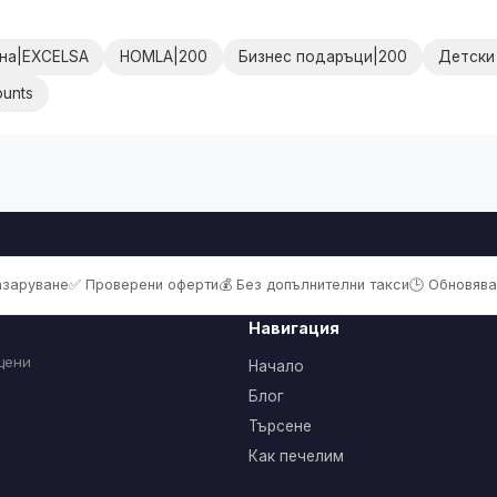
ана|EXCELSA
HOMLA|200
Бизнес подаръци|200
Детски
ounts
пазаруване
✅ Проверени оферти
💰 Без допълнителни такси
🕒 Обновява
Навигация
цени
Начало
Блог
Търсене
Как печелим