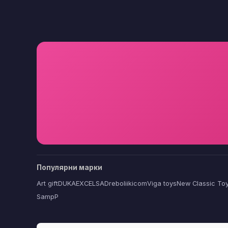
Популярни марки
Art gift
DUKA
EXCELSA
Dreboliikicom
Viga toys
New Classic To
SampP