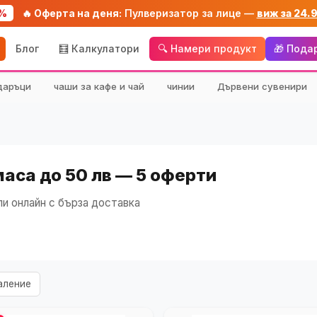
%
🔥 Оферта на деня:
Пулверизатор за лице —
виж за 24.
Блог
🧮 Калкулатори
🔍 Намери продукт
🎁 Пода
даръци
чаши за кафе и чай
чинии
Дървени сувенири
маса до 50 лв — 5 оферти
и онлайн с бърза доставка
аление