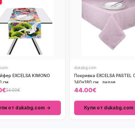
.com
dukabg.com
йфер EXCELSA KIMONO
Покривка EXCELSA PASTEL
 см.
140x180 см., лилав
0€
44.00€
24.00€
упи от dukabg.com →
Купи от dukabg.com