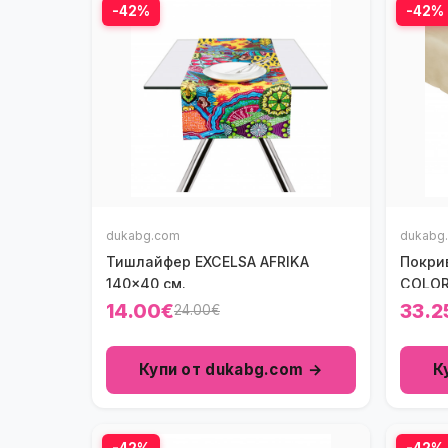
-42%
-42%
dukabg.com
dukabg
Тишлайфер EXCELSA AFRIKA
Покри
140x40 см.
COLOR
14.00€
33.2
24.00€
Купи от dukabg.com →
К
-42%
-42%