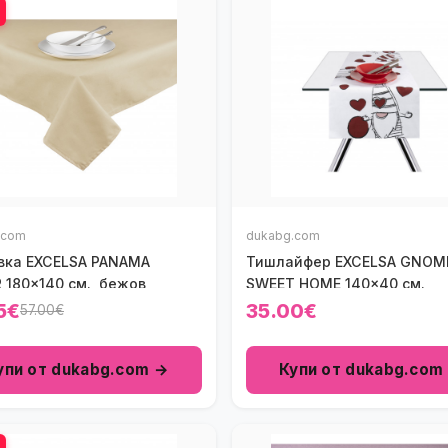
.com
dukabg.com
вка EXCELSA PANAMA
Тишлайфер EXCELSA GNOM
 180x140 см., бежов
SWEET HOME 140x40 см.
5€
35.00€
57.00€
упи от dukabg.com →
Купи от dukabg.com