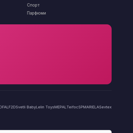
Спорт
Парфюми
OFAL
F2D
Svetli Baby
Lelin Toys
MEPAL
Teifoc
SP
MARIELA
Sevtex