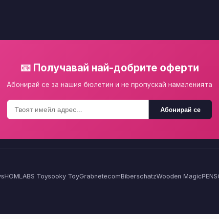
📧 Получавай най-добрите оферти
Абонирай се за нашия бюлетин и не пропускай намаленията
Абонирай се
ys
HOMLA
BS Toys
ooky Toy
Grabnetecom
Biberschatz
Wooden Magic
PENS