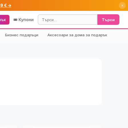
99 € →
×
рък
🎟️ Купони
Търси
Бизнес подаръци
Аксесоари за дома за подарък