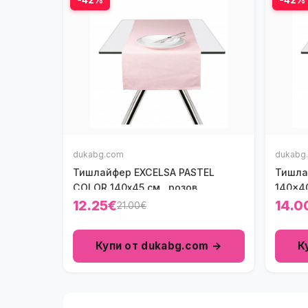
dukabg.com
dukabg
Тишлайфер EXCELSA PASTEL
Тишла
COLOR 140х45 см., розов
140x40
12.25€
14.0
21.00€
Купи от dukabg.com →
К